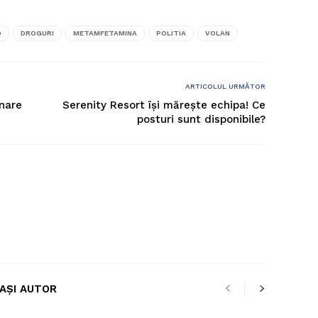
O
DROGURI
METAMFETAMINA
POLITIA
VOLAN
ARTICOLUL URMĂTOR
onare
Serenity Resort își mărește echipa! Ce
posturi sunt disponibile?
LAȘI AUTOR