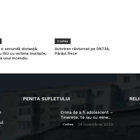
Codlea
a o secundă distanță:
Autotren răsturnat pe DN73A,
u ISU cu victime multiple,
Pârâul Rece
a unui incendiu
PENITA SUFLETULUI
RELI
n
Crima de a fi adolescent –
Tinerețe, te iau cu mine...
ul
24 noiembrie 2020
Codlea
”