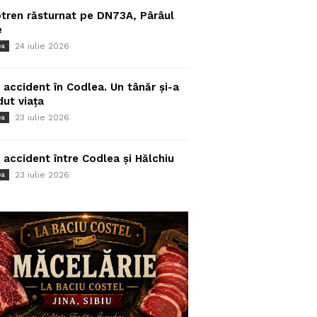
tren răsturnat pe DN73A, Pârâul
e
24 iulie 2026
ea
 accident în Codlea. Un tânăr și-a
dut viața
23 iulie 2026
ea
 accident între Codlea și Hălchiu
23 iulie 2026
ea