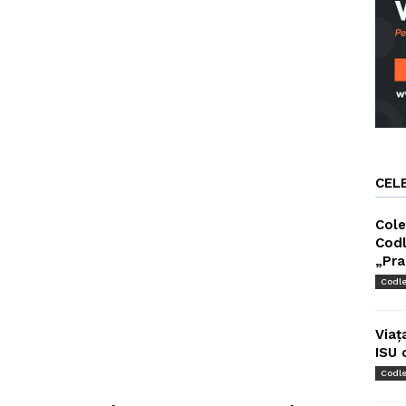
CEL
Cole
Codl
„Pra
Codl
Viaț
ISU 
Codl