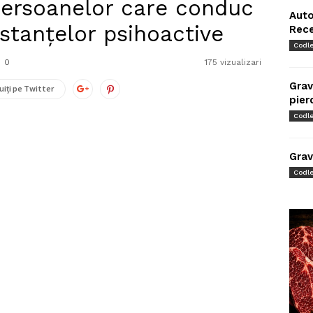
ersoanelor care conduc
Auto
stanțelor psihoactive
Rec
Codl
0
175 vizualizari
Grav
uiți pe Twitter
pier
Codl
Grav
Codl