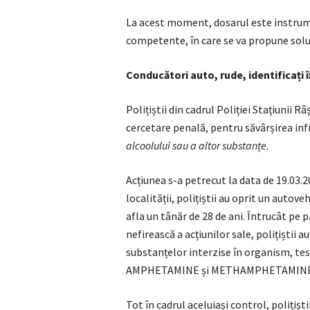
La acest moment, dosarul este instrum
competente, în care se va propune soluți
Conducători auto, rude, identificați 
Polițiștii din cadrul Poliției Stațiunii 
cercetare penală, pentru săvârșirea inf
alcoolului sau a altor substanțe.
Acțiunea s-a petrecut la data de 19.03.2
localității, polițiștii au oprit un autove
afla un tânăr de 28 de ani. Întrucât pe 
nefirească a acțiunilor sale, polițiștii 
substanțelor interzise în organism, tes
AMPHETAMINE și METHAMPHETAMINE
Tot în cadrul aceluiași control, polițișt