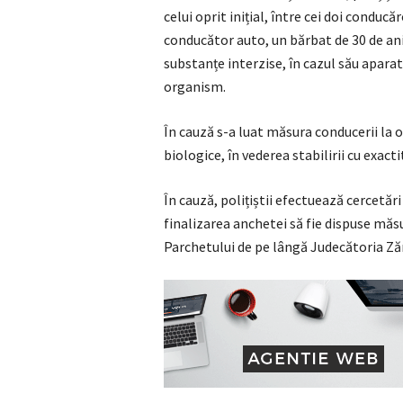
celui oprit inițial, între cei doi conducă
conducător auto, un bărbat de 30 de ani
substanțe interzise, în cazul său apara
organism.
În cauză s-a luat măsura conducerii la
biologice, în vederea stabilirii cu exac
În cauză, polițiștii efectuează cercetăr
finalizarea anchetei să fie dispuse măs
Parchetului de pe lângă Judecătoria Ză