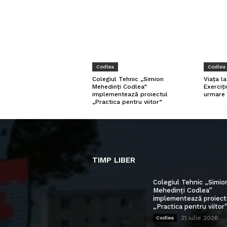
Codlea
Codlea
Viața l
Colegiul Tehnic „Simion
Exerciți
Mehedinți Codlea”
urmare 
implementează proiectul
„Practica pentru viitor”
TIMP LIBER
Colegiul Tehnic „Simio
Mehedinți Codlea”
implementează proiect
„Practica pentru viitor
31 iulie 2026
Codlea