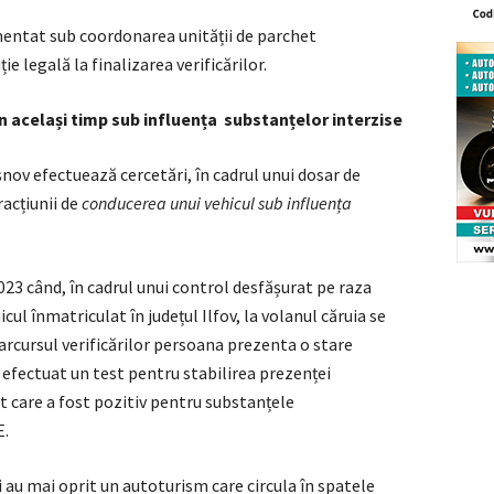
entat sub coordonarea unității de parchet
e legală la finalizarea verificărilor.
în același timp sub influența
substanțelor interzise
Râșnov efectuează cercetări, în cadrul unui dosar de
racțiunii de
conducerea unui vehicul sub influența
023 când, în cadrul unui control desfășurat pe raza
hicul înmatriculat în județul Ilfov, la volanul căruia se
parcursul verificărilor persoana prezenta o stare
au efectuat un test pentru stabilirea prezenței
t care a fost pozitiv pentru substanțele
.
ii au mai oprit un autoturism care circula în spatele