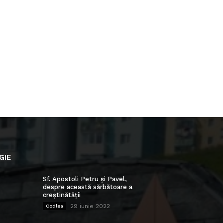
GIE
Sf. Apostoli Petru și Pavel,
despre această sărbătoare a
creștinătății
29 iunie 2022
Codlea