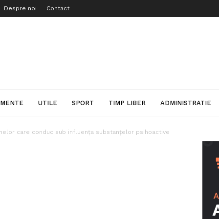
Despre noi
Contact
IMENTE
UTILE
SPORT
TIMP LIBER
ADMINISTRATIE
elor care conduc sub influența substanțelor psihoactive