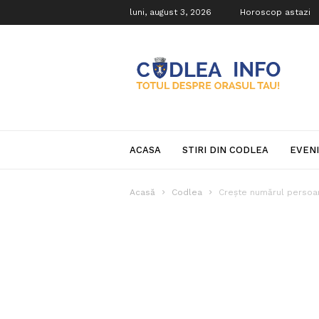
luni, august 3, 2026
Horoscop astazi
Codlea
Info
ACASA
STIRI DIN CODLEA
EVEN
Acasă
Codlea
Crește numărul persoan