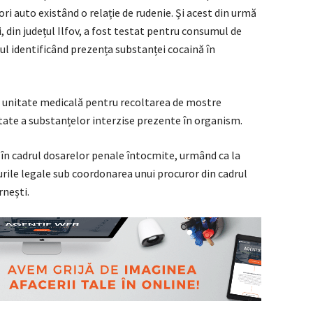
rori auto existând o relație de rudenie. Și acest din urmă
, din județul Ilfov, a fost testat pentru consumul de
tul identificând prezența substanței cocaină în
 o unitate medicală pentru recoltarea de mostre
titate a substanțelor interzise prezente în organism.
i în cadrul dosarelor penale întocmite, urmând ca la
urile legale sub coordonarea unui procuror din cadrul
rnești.