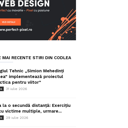
E MAI RECENTE STIRI DIN CODLEA
giul Tehnic „Simion Mehedinți
ea” implementează proiectul
ctica pentru viitor”
31 iulie 2026
ea
a la o secundă distanță: Exercițiu
cu victime multiple, urmare...
29 iulie 2026
ea