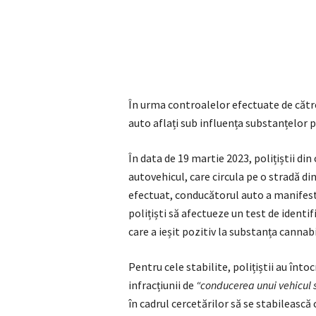
În urma controalelor efectuate de către
auto aflați sub influența substanțelor 
În data de 19 martie 2023, polițiștii di
autovehicul, care circula pe o stradă din
efectuat, conducătorul auto a manifesta
polițiști să afectueze un test de identi
care a ieșit pozitiv la substanța cannabi
Pentru cele stabilite, polițiștii au înt
infracțiunii de
“conducerea unui vehicul s
în cadrul cercetărilor să se stabileasc