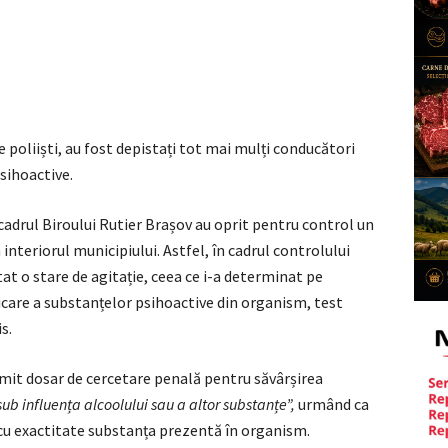
 poliiști, au fost depistați tot mai mulți conducători
psihoactive.
n cadrul Biroului Rutier Brașov au oprit pentru control un
 interiorul municipiului. Astfel, în cadrul controlului
t o stare de agitație, ceea ce i-a determinat pe
ficare a substanțelor psihoactive din organism, test
s.
ocmit dosar de cercetare penală pentru săvârșirea
ub influența alcoolului sau a altor substanțe”,
urmând ca
ă cu exactitate substanța prezentă în organism.