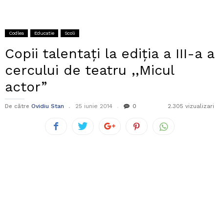
Codlea
Educatie
Scoli
Copii talentați la ediția a III-a a
cercului de teatru ,,Micul
actor”
De către
Ovidiu Stan
25 iunie 2014
0
2.305 vizualizari