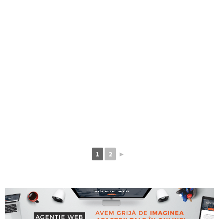
1
2
►