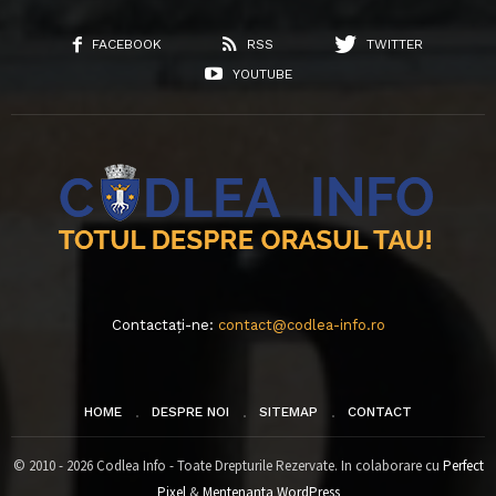
FACEBOOK
RSS
TWITTER
YOUTUBE
Contactați-ne:
contact@codlea-info.ro
HOME
DESPRE NOI
SITEMAP
CONTACT
© 2010 - 2026 Codlea Info - Toate Drepturile Rezervate. In colaborare cu
Perfect
Pixel
&
Mentenanta WordPress