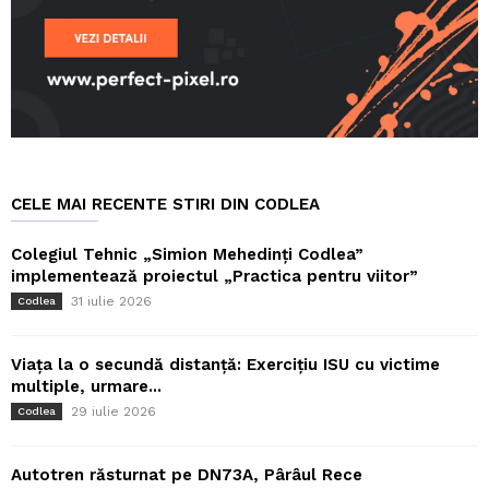
CELE MAI RECENTE STIRI DIN CODLEA
Colegiul Tehnic „Simion Mehedinți Codlea”
implementează proiectul „Practica pentru viitor”
31 iulie 2026
Codlea
Viața la o secundă distanță: Exercițiu ISU cu victime
multiple, urmare...
29 iulie 2026
Codlea
Autotren răsturnat pe DN73A, Pârâul Rece