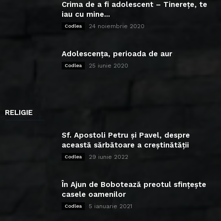
Crima de a fi adolescent – Tinerețe, te
iau cu mine...
24 noiembrie 2020
Codlea
Adolescența, perioada de aur
25 iunie 2020
Codlea
RELIGIE
Sf. Apostoli Petru și Pavel, despre
această sărbătoare a creștinătății
29 iunie 2022
Codlea
În Ajun de Bobotează preotul sfințește
casele oamenilor
5 ianuarie 2021
Codlea