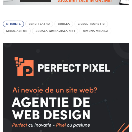
ETICHETE
CERC TEATRU
CODLEA
LICEUL TEORETIC
MICUL ACTOR
SCOALA GIMNAZIALA NR 1
SIMONA MIHAILA