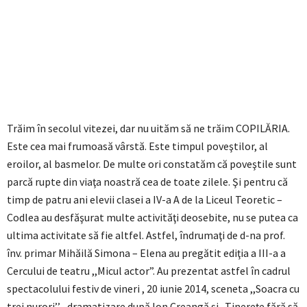
Trăim în secolul vitezei, dar nu uităm să ne trăim COPILĂRIA.
Este cea mai frumoasă vârstă. Este timpul poveştilor, al
eroilor, al basmelor. De multe ori constatăm că poveştile sunt
parcă rupte din viaţa noastră cea de toate zilele. Şi pentru că
timp de patru ani elevii clasei a IV-a A de la Liceul Teoretic –
Codlea au desfăşurat multe activităţi deosebite, nu se putea ca
ultima activitate să fie altfel. Astfel, îndrumaţi de d-na prof.
înv. primar Mihăilă Simona – Elena au pregătit ediţia a III-a a
Cercului de teatru ,,Micul actor”. Au prezentat astfel în cadrul
spectacolului festiv de vineri , 20 iunie 2014, sceneta ,,Soacra cu
trei nurori’’ , dramatizare după Ion Creangă şi ,,Tinereţe fără să