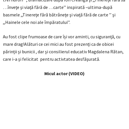
…înveţe şi viaţă fără de …carte’’ inspirată –ultima-după
basmele ,,Tinereţe fără bătrâneţe şi viaţă fără de carte ’’ şi
,,Hainele cele noi ale împăratului’’.
Au fost clipe frumoase de care își vor aminti, cu siguranţă, cu
mare drag!Alături ce cei mici au fost prezenţi ca de obicei
părinţii şi bunicii , dar şi consilierul educativ Magdalena Rătan,
care i-a şi felicitat pentru activtatea desfăşurată.
Micul actor (VIDEO)