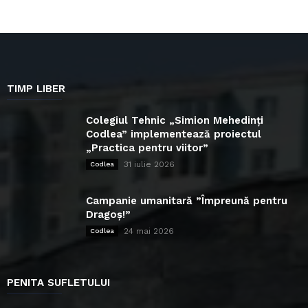
TIMP LIBER
Colegiul Tehnic „Simion Mehedinți
Codlea” implementează proiectul
„Practica pentru viitor”
31 iulie 2026
Codlea
Campanie umanitară ”Împreună pentru
Dragoș!”
24 mai 2026
Codlea
PENITA SUFLETULUI