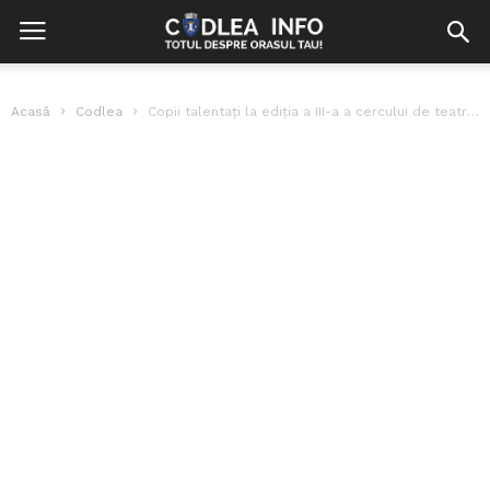
Acasă
Codlea
Copii talentați la ediția a III-a a cercului de teatru ,,Micul actor”