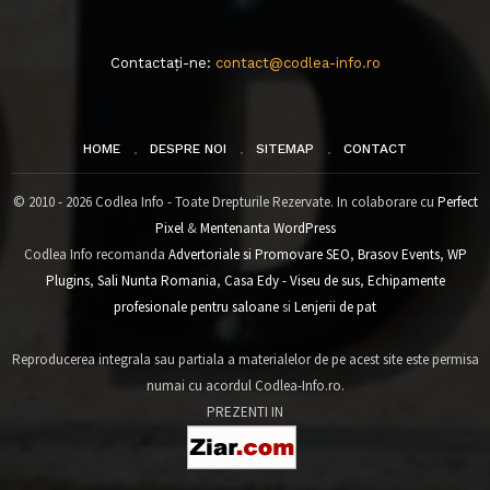
Contactați-ne:
contact@codlea-info.ro
HOME
DESPRE NOI
SITEMAP
CONTACT
© 2010 - 2026 Codlea Info - Toate Drepturile Rezervate. In colaborare cu
Perfect
Pixel
&
Mentenanta WordPress
Codlea Info recomanda
Advertoriale si Promovare SEO
,
Brasov Events
,
WP
Plugins
,
Sali Nunta Romania
,
Casa Edy - Viseu de sus
,
Echipamente
profesionale pentru saloane
si
Lenjerii de pat
Reproducerea integrala sau partiala a materialelor de pe acest site este permisa
numai cu acordul Codlea-Info.ro.
PREZENTI IN