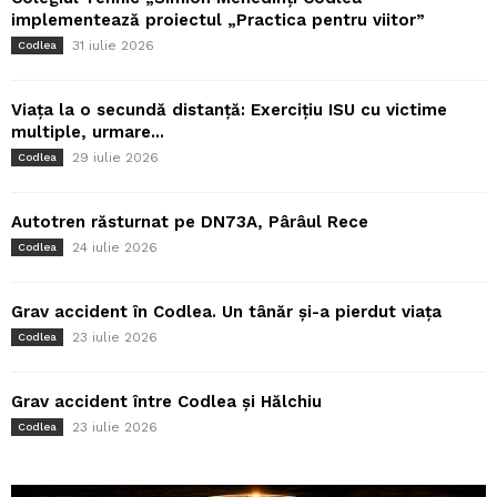
implementează proiectul „Practica pentru viitor”
31 iulie 2026
Codlea
Viața la o secundă distanță: Exercițiu ISU cu victime
multiple, urmare...
29 iulie 2026
Codlea
Autotren răsturnat pe DN73A, Pârâul Rece
24 iulie 2026
Codlea
Grav accident în Codlea. Un tânăr și-a pierdut viața
23 iulie 2026
Codlea
Grav accident între Codlea și Hălchiu
23 iulie 2026
Codlea