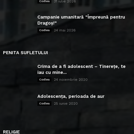
31 iulie 2026
Codlea
Campanie umanitară ”Împreună pentru
Dragoș!”
24 mai 2026
Codlea
PENITA SUFLETULUI
Crima de a fi adolescent – Tinerețe, te
iau cu mine...
24 noiembrie 2020
Codlea
Adolescența, perioada de aur
25 iunie 2020
Codlea
RELIGIE