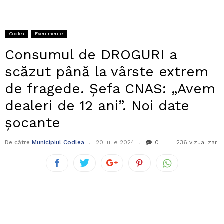
Codlea
Evenimente
Consumul de DROGURI a
scăzut până la vârste extrem
de fragede. Șefa CNAS: „Avem
dealeri de 12 ani”. Noi date
șocante
De către
Municipiul Codlea
20 iulie 2024
0
236 vizualizari