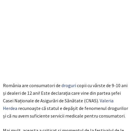
România are consumatori de
droguri
copii cu vârste de 9-10 ani
și dealeri de 12 ani! Este declarația care vine din partea șefei
Casei Naționale de Asigurări de Sănătate (CNAS).
Valeria
Herdea
recunoaște că statul e depășit de fenomenul drogurilor
și că nu avem suficiente servicii medicale pentru consumatori.
Mai mult, aceasta a criticat și momentul de la festivalul de le