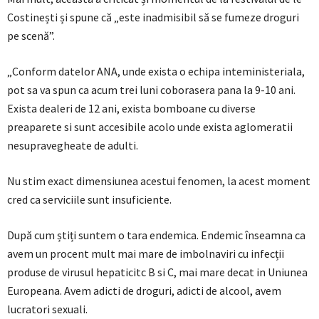
Costinești și spune că „este inadmisibil să se fumeze droguri
pe scenă”.
„Conform datelor ANA, unde exista o echipa inteministeriala,
pot sa va spun ca acum trei luni coborasera pana la 9-10 ani.
Exista dealeri de 12 ani, exista bomboane cu diverse
preaparete si sunt accesibile acolo unde exista aglomeratii
nesupravegheate de adulti.
Nu stim exact dimensiunea acestui fenomen, la acest moment
cred ca serviciile sunt insuficiente.
După cum știți suntem o tara endemica. Endemic înseamna ca
avem un procent mult mai mare de imbolnaviri cu infecții
produse de virusul hepaticitc B si C, mai mare decat in Uniunea
Europeana. Avem adicti de droguri, adicti de alcool, avem
lucratori sexuali.