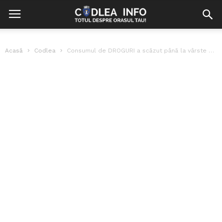
Acasă
Codlea
Consumul de DROGURI a scăzut până la vârste extrem de fragede. Șefa...