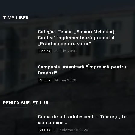
TIMP LIBER
Colegiul Tehnic „Simion Mehedinți
Codlea” implementează proiectul
„Practica pentru viitor”
31 iulie 2026
Codlea
Campanie umanitară ”Împreună pentru
Dragoș!”
24 mai 2026
Codlea
PENITA SUFLETULUI
Crima de a fi adolescent – Tinerețe, te
iau cu mine...
24 noiembrie 2020
Codlea