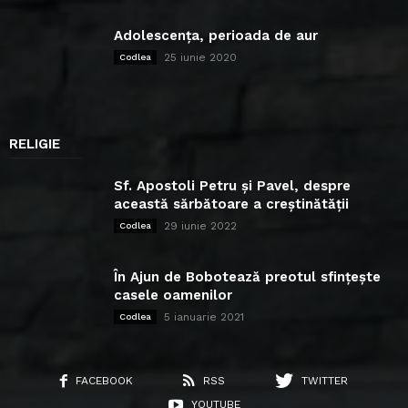
Adolescența, perioada de aur
25 iunie 2020
Codlea
RELIGIE
Sf. Apostoli Petru și Pavel, despre
această sărbătoare a creștinătății
29 iunie 2022
Codlea
În Ajun de Bobotează preotul sfințește
casele oamenilor
5 ianuarie 2021
Codlea
FACEBOOK
RSS
TWITTER
YOUTUBE