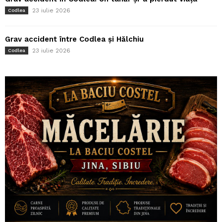
23 iulie 2026
Codlea
Grav accident între Codlea și Hălchiu
23 iulie 2026
Codlea