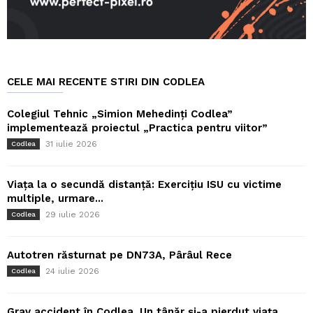
CELE MAI RECENTE STIRI DIN CODLEA
Colegiul Tehnic „Simion Mehedinți Codlea”
implementează proiectul „Practica pentru viitor”
31 iulie 2026
Codlea
Viața la o secundă distanță: Exercițiu ISU cu victime
multiple, urmare...
29 iulie 2026
Codlea
Autotren răsturnat pe DN73A, Pârâul Rece
24 iulie 2026
Codlea
Grav accident în Codlea. Un tânăr și-a pierdut viața