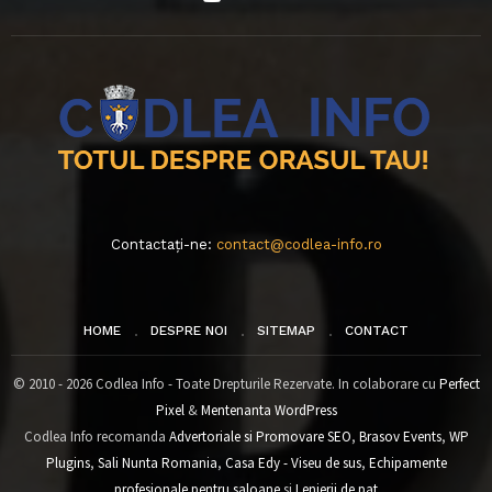
Contactați-ne:
contact@codlea-info.ro
HOME
DESPRE NOI
SITEMAP
CONTACT
© 2010 - 2026 Codlea Info - Toate Drepturile Rezervate. In colaborare cu
Perfect
Pixel
&
Mentenanta WordPress
Codlea Info recomanda
Advertoriale si Promovare SEO
,
Brasov Events
,
WP
Plugins
,
Sali Nunta Romania
,
Casa Edy - Viseu de sus
,
Echipamente
profesionale pentru saloane
si
Lenjerii de pat