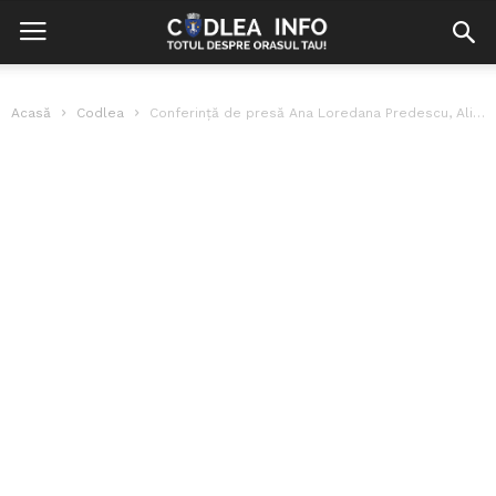
Acasă
Codlea
Conferință de presă Ana Loredana Predescu, Alianța pentru Unirea Românilor