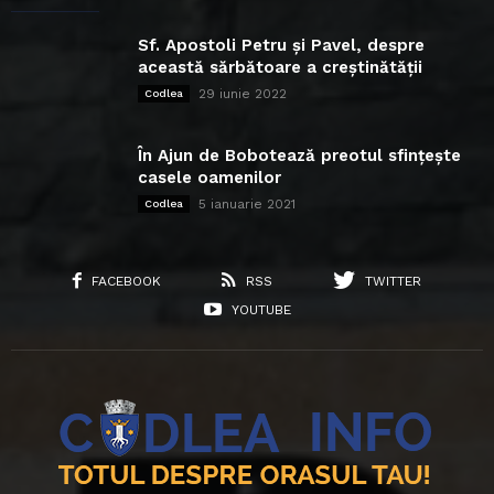
Sf. Apostoli Petru și Pavel, despre
această sărbătoare a creștinătății
29 iunie 2022
Codlea
În Ajun de Bobotează preotul sfințește
casele oamenilor
5 ianuarie 2021
Codlea
FACEBOOK
RSS
TWITTER
YOUTUBE