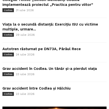
implementează proiectul „Practica pentru viitor”
31 iulie 2026
Codlea
Viața la o secundă distanță: Exercițiu ISU cu victime
multiple, urmare...
29 iulie 2026
Codlea
Autotren răsturnat pe DN73A, Pârâul Rece
24 iulie 2026
Codlea
Grav accident în Codlea. Un tânăr și-a pierdut viața
23 iulie 2026
Codlea
Grav accident între Codlea și Hălchiu
23 iulie 2026
Codlea