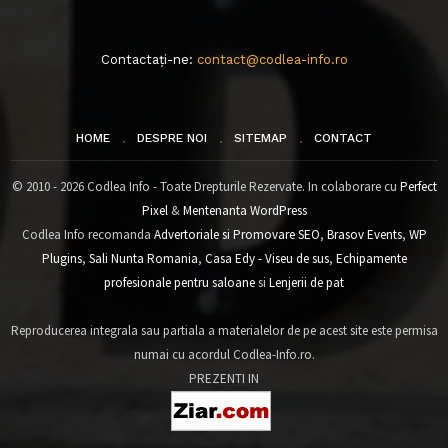
Contactați-ne:
contact@codlea-info.ro
HOME
DESPRE NOI
SITEMAP
CONTACT
© 2010 - 2026 Codlea Info - Toate Drepturile Rezervate. In colaborare cu
Perfect
Pixel
&
Mentenanta WordPress
Codlea Info recomanda
Advertoriale si Promovare SEO
,
Brasov Events
,
WP
Plugins
,
Sali Nunta Romania
,
Casa Edy - Viseu de sus
,
Echipamente
profesionale pentru saloane
si
Lenjerii de pat
Reproducerea integrala sau partiala a materialelor de pe acest site este permisa
numai cu acordul Codlea-Info.ro.
PREZENTI IN