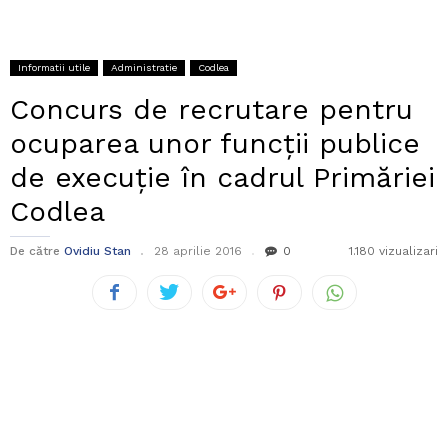
Informatii utile
Administratie
Codlea
Concurs de recrutare pentru
ocuparea unor funcții publice
de execuție în cadrul Primăriei
Codlea
De către
Ovidiu Stan
28 aprilie 2016
0
1.180 vizualizari