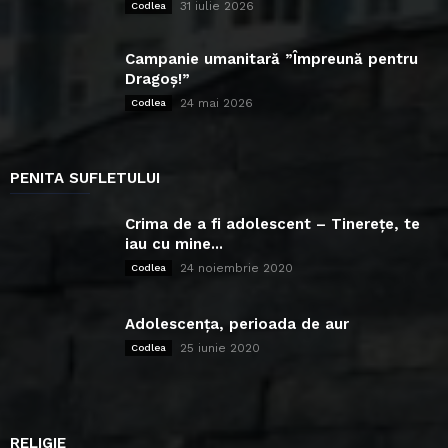
31 iulie 2026
Codlea
Campanie umanitară ”Împreună pentru
Dragoș!”
24 mai 2026
Codlea
PENITA SUFLETULUI
Crima de a fi adolescent – Tinerețe, te
iau cu mine...
24 noiembrie 2020
Codlea
Adolescența, perioada de aur
25 iunie 2020
Codlea
RELIGIE