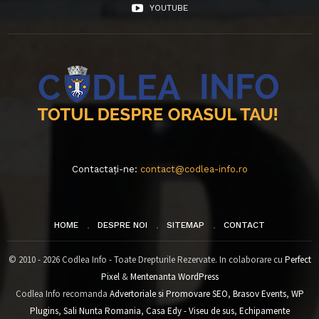
YOUTUBE
Contactați-ne:
contact@codlea-info.ro
HOME
DESPRE NOI
SITEMAP
CONTACT
© 2010 - 2026 Codlea Info - Toate Drepturile Rezervate. In colaborare cu
Perfect
Pixel
&
Mentenanta WordPress
Codlea Info recomanda
Advertoriale si Promovare SEO
,
Brasov Events
,
WP
Plugins
,
Sali Nunta Romania
,
Casa Edy - Viseu de sus
,
Echipamente