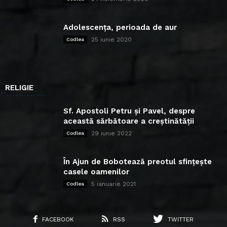
Adolescența, perioada de aur
25 iunie 2020
Codlea
RELIGIE
Sf. Apostoli Petru și Pavel, despre
această sărbătoare a creștinătății
29 iunie 2022
Codlea
În Ajun de Bobotează preotul sfințește
casele oamenilor
5 ianuarie 2021
Codlea
FACEBOOK
RSS
TWITTER