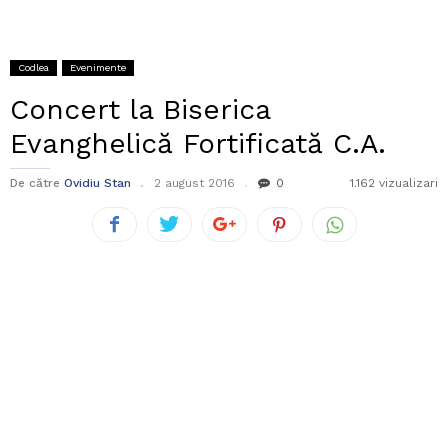
Codlea
Evenimente
Concert la Biserica
Evanghelică Fortificată C.A.
De către
Ovidiu Stan
2 august 2016
0
1.162 vizualizari