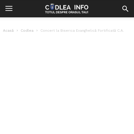
Acasă
Codlea
Concert la Biserica Evanghelică Fortificată C.A.