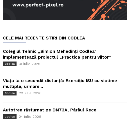
CELE MAI RECENTE STIRI DIN CODLEA
Colegiul Tehnic „Simion Mehedinți Codlea”
implementează proiectul „Practica pentru viitor”
31 iulie 2026
Codlea
Viața la o secundă distanță: Exercițiu ISU cu victime
multiple, urmare...
29 iulie 2026
Codlea
Autotren răsturnat pe DN73A, Pârâul Rece
24 iulie 2026
Codlea