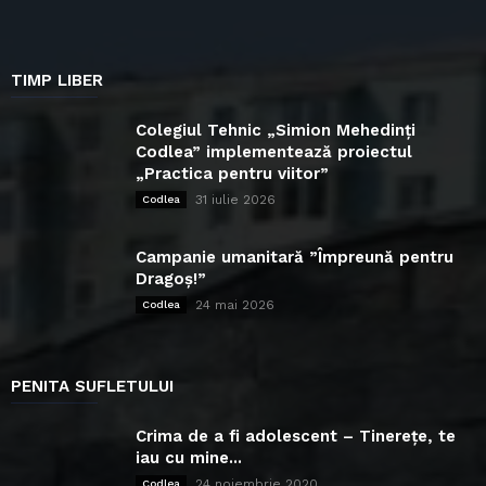
TIMP LIBER
Colegiul Tehnic „Simion Mehedinți
Codlea” implementează proiectul
„Practica pentru viitor”
31 iulie 2026
Codlea
Campanie umanitară ”Împreună pentru
Dragoș!”
24 mai 2026
Codlea
PENITA SUFLETULUI
Crima de a fi adolescent – Tinerețe, te
iau cu mine...
24 noiembrie 2020
Codlea