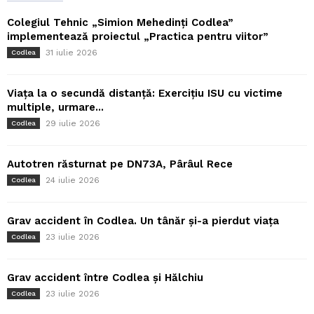
Colegiul Tehnic „Simion Mehedinți Codlea”
implementează proiectul „Practica pentru viitor”
31 iulie 2026
Codlea
Viața la o secundă distanță: Exercițiu ISU cu victime
multiple, urmare...
29 iulie 2026
Codlea
Autotren răsturnat pe DN73A, Pârâul Rece
24 iulie 2026
Codlea
Grav accident în Codlea. Un tânăr și-a pierdut viața
23 iulie 2026
Codlea
Grav accident între Codlea și Hălchiu
23 iulie 2026
Codlea