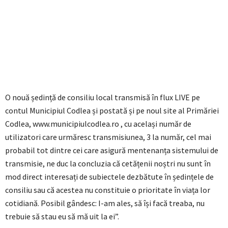
O nouă ședință de consiliu local transmisă în flux LIVE pe
contul Municipiul Codlea și postată și pe noul site al Primăriei
Codlea, www.municipiulcodlea.ro , cu același număr de
utilizatori care urmăresc transmisiunea, 3 la număr, cel mai
probabil tot dintre cei care asigură mentenanța sistemului de
transmisie, ne duc la concluzia că cetățenii noștri nu sunt în
mod direct interesați de subiectele dezbătute în ședințele de
consiliu sau că acestea nu constituie o prioritate în viața lor
cotidiană. Posibil gândesc: I-am ales, să își facă treaba, nu
trebuie să stau eu să mă uit la ei”.