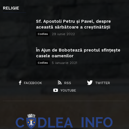
RELIGIE
Sf. Apostoli Petru și Pavel, despre
această sărbătoare a creștinătății
29 iunie 2022
Codlea
În Ajun de Bobotează preotul sfințește
casele oamenilor
5 ianuarie 2021
Codlea
FACEBOOK
RSS
TWITTER
YOUTUBE