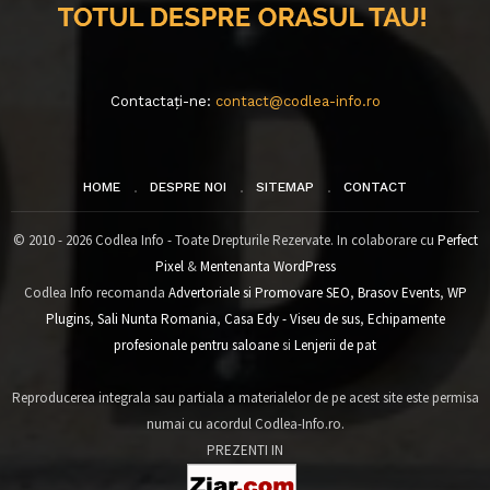
Contactați-ne:
contact@codlea-info.ro
HOME
DESPRE NOI
SITEMAP
CONTACT
© 2010 - 2026 Codlea Info - Toate Drepturile Rezervate. In colaborare cu
Perfect
Pixel
&
Mentenanta WordPress
Codlea Info recomanda
Advertoriale si Promovare SEO
,
Brasov Events
,
WP
Plugins
,
Sali Nunta Romania
,
Casa Edy - Viseu de sus
,
Echipamente
profesionale pentru saloane
si
Lenjerii de pat
Reproducerea integrala sau partiala a materialelor de pe acest site este permisa
numai cu acordul Codlea-Info.ro.
PREZENTI IN