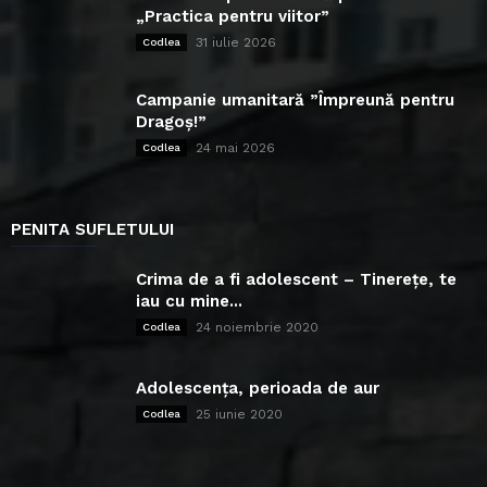
„Practica pentru viitor”
31 iulie 2026
Codlea
Campanie umanitară ”Împreună pentru
Dragoș!”
24 mai 2026
Codlea
PENITA SUFLETULUI
Crima de a fi adolescent – Tinerețe, te
iau cu mine...
24 noiembrie 2020
Codlea
Adolescența, perioada de aur
25 iunie 2020
Codlea