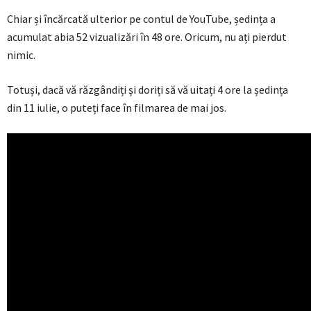
Chiar și încărcată ulterior pe contul de YouTube, ședința a
acumulat abia 52 vizualizări în 48 ore. Oricum, nu ați pierdut
nimic.
Totuși, dacă vă răzgândiți și doriți să vă uitați 4 ore la ședința
din 11 iulie, o puteți face în filmarea de mai jos.