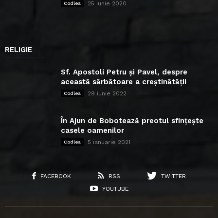
25 iunie 2020
Codlea
RELIGIE
Sf. Apostoli Petru și Pavel, despre
această sărbătoare a creștinătății
29 iunie 2022
Codlea
În Ajun de Bobotează preotul sfințește
casele oamenilor
5 ianuarie 2021
Codlea
FACEBOOK
RSS
TWITTER
YOUTUBE