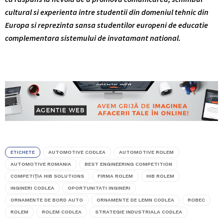
cultural si experienta intre studentii din domeniul tehnic din
Europa si reprezinta sansa studentilor europeni de educatie
complementara sistemului de invatamant national.
ETICHETE
AUTOMOTIVE CODLEA
AUTOMOTIVE ROLEM
AUTOMOTIVE ROMANIA
BEST ENGINEERING COMPETITION
COMPETIŢIA HIB SOLUTIONS
FIRMA ROLEM
HIB ROLEM
INGINERI CODLEA
OPORTUNITATI INGINERI
ORNAMENTE DE BORD AUTO
ORNAMENTE DE LEMN CODLEA
ROBEC
ROLEM
ROLEM CODLEA
STRATEGIE INDUSTRIALA CODLEA