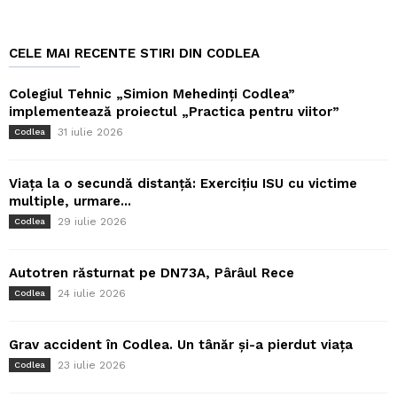
CELE MAI RECENTE STIRI DIN CODLEA
Colegiul Tehnic „Simion Mehedinți Codlea”
implementează proiectul „Practica pentru viitor”
31 iulie 2026
Codlea
Viața la o secundă distanță: Exercițiu ISU cu victime
multiple, urmare...
29 iulie 2026
Codlea
Autotren răsturnat pe DN73A, Pârâul Rece
24 iulie 2026
Codlea
Grav accident în Codlea. Un tânăr și-a pierdut viața
23 iulie 2026
Codlea