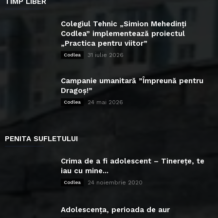
TIMP LIBER
Colegiul Tehnic „Simion Mehedinți
Codlea” implementează proiectul
„Practica pentru viitor”
31 iulie 2026
Codlea
Campanie umanitară ”Împreună pentru
Dragoș!”
24 mai 2026
Codlea
PENITA SUFLETULUI
Crima de a fi adolescent – Tinerețe, te
iau cu mine...
24 noiembrie 2020
Codlea
Adolescența, perioada de aur