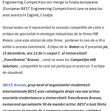
Engineering Competition vor merge la finala europeana
(European BEST Engineering Competition) care va avea loc
anul acesta în Zagreb, Croaţia.
Orasul nostru va fi reprezentat la aceasta competitie de catre o
echipa de specialisti in strategie industriala de la firma HIB
Rolem, care este alaturi de alte firme, partener la cea de-a IV-a
editie a acestui eveniment . Echipa de la
Rolem
va fi prezenta
joi,
15 decembrie, ora 13:30
in
corpul C al Universitatii
„Transilvania” Brasov
, cand va avea loc
Competiţia HIB
Solutions
, competitie la care vor participa in acest an 5 echipe
de stundenti .
(BEST) Brasov
, grup local al organizatiei studentesti
internationale BEST, este catalogata drept cea mai activa
asociatie studenteasca a Universitatii Transilvania Brasov,
numarand aproximativ 50 de membri activi. BEST a luat fiinta
ca raspuns la nevoia de a promova comunicarea, schimbul