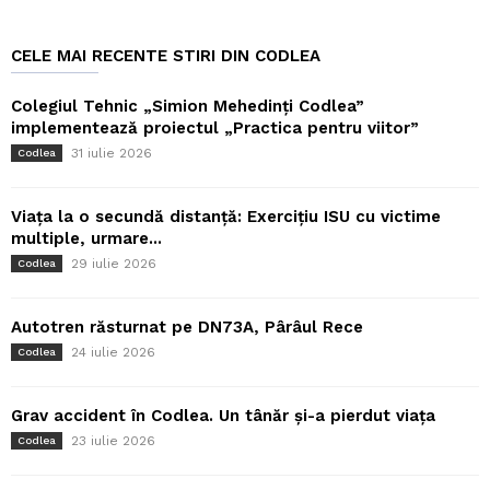
CELE MAI RECENTE STIRI DIN CODLEA
Colegiul Tehnic „Simion Mehedinți Codlea”
implementează proiectul „Practica pentru viitor”
31 iulie 2026
Codlea
Viața la o secundă distanță: Exercițiu ISU cu victime
multiple, urmare...
29 iulie 2026
Codlea
Autotren răsturnat pe DN73A, Pârâul Rece
24 iulie 2026
Codlea
Grav accident în Codlea. Un tânăr și-a pierdut viața
23 iulie 2026
Codlea