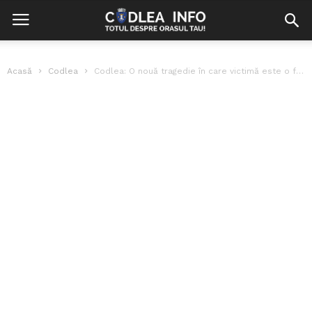
Acasă
Codlea
Codlea: O nouă tragedie în care victimă este o femeie lovită pe...