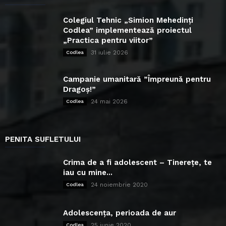
Colegiul Tehnic „Simion Mehedinți
Codlea” implementează proiectul
„Practica pentru viitor”
31 iulie 2026
Codlea
Campanie umanitară ”Împreună pentru
Dragoș!”
24 mai 2026
Codlea
PENITA SUFLETULUI
Crima de a fi adolescent – Tinerețe, te
iau cu mine...
24 noiembrie 2020
Codlea
Adolescența, perioada de aur
25 iunie 2020
Codlea