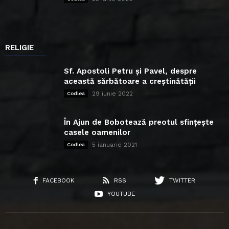
RELIGIE
Sf. Apostoli Petru și Pavel, despre
această sărbătoare a creștinătății
29 iunie 2022
Codlea
În Ajun de Bobotează preotul sfințește
casele oamenilor
5 ianuarie 2021
Codlea
FACEBOOK
RSS
TWITTER
YOUTUBE