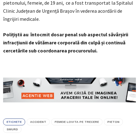
pietonului, femeie, de 19 ani, ce a fost transportat la Spitalul
Clinic Județean de Urgență Brașov în vederea acordării de
îngrijiri medicale.
Polițiștii au întocmit dosar penal sub aspectul săvârșirii
infracțiunii de vătămare corporală din culpă și continuă
cercetările sub coordonarea procurorului.
ETICHETE
ACCIDENT
FEMEIE LOVITA PE TRECERE
PIETON
SMURD