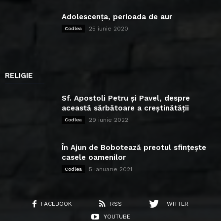
Adolescența, perioada de aur
25 iunie 2020
Codlea
RELIGIE
Sf. Apostoli Petru și Pavel, despre
această sărbătoare a creștinătății
29 iunie 2022
Codlea
În Ajun de Bobotează preotul sfințește
casele oamenilor
5 ianuarie 2021
Codlea
FACEBOOK
RSS
TWITTER
YOUTUBE