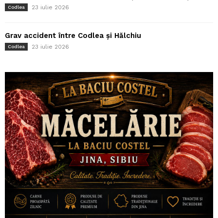
23 iulie 2026
Codlea
Grav accident între Codlea și Hălchiu
23 iulie 2026
Codlea