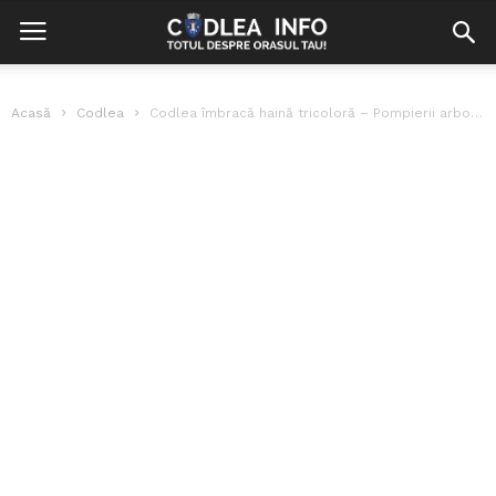
Acasă
Codlea
Codlea îmbracă haină tricoloră – Pompierii arborează steaguri pe străzile orașului