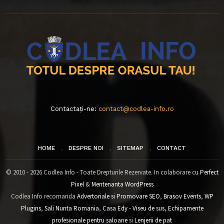
Contactați-ne:
contact@codlea-info.ro
HOME
DESPRE NOI
SITEMAP
CONTACT
© 2010 - 2026 Codlea Info - Toate Drepturile Rezervate. In colaborare cu
Perfect
Pixel
&
Mentenanta WordPress
Codlea Info recomanda
Advertoriale si Promovare SEO
,
Brasov Events
,
WP
Plugins
,
Sali Nunta Romania
,
Casa Edy - Viseu de sus
,
Echipamente
profesionale pentru saloane
si
Lenjerii de pat