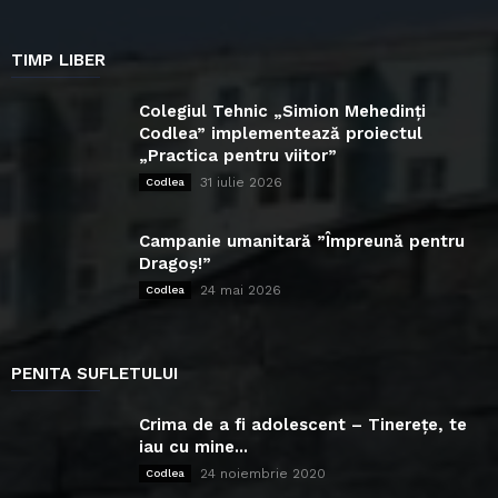
TIMP LIBER
Colegiul Tehnic „Simion Mehedinți
Codlea” implementează proiectul
„Practica pentru viitor”
31 iulie 2026
Codlea
Campanie umanitară ”Împreună pentru
Dragoș!”
24 mai 2026
Codlea
PENITA SUFLETULUI
Crima de a fi adolescent – Tinerețe, te
iau cu mine...
24 noiembrie 2020
Codlea