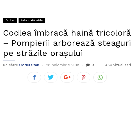
Codlea
Informatii utile
Codlea îmbracă haină tricoloră
– Pompierii arborează steaguri
pe străzile orașului
De către
Ovidiu Stan
28 noiembrie 2018
0
1.460 vizualizari