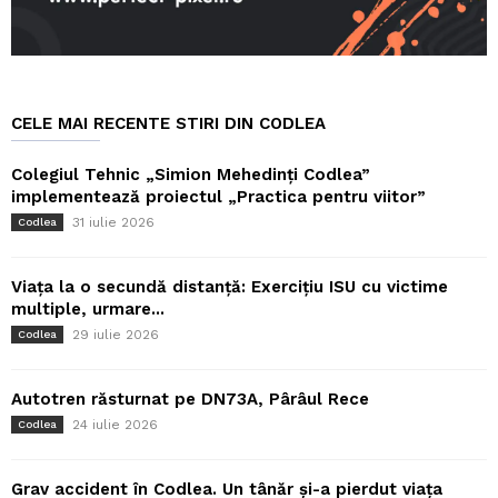
CELE MAI RECENTE STIRI DIN CODLEA
Colegiul Tehnic „Simion Mehedinți Codlea”
implementează proiectul „Practica pentru viitor”
31 iulie 2026
Codlea
Viața la o secundă distanță: Exercițiu ISU cu victime
multiple, urmare...
29 iulie 2026
Codlea
Autotren răsturnat pe DN73A, Pârâul Rece
24 iulie 2026
Codlea
Grav accident în Codlea. Un tânăr și-a pierdut viața