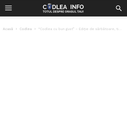
Acasă
Codlea
“Codlea cu bun gust” – Ediţie de sărbătoare, timp de 2 zile