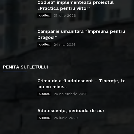
Codlea” implementează proiectul
„Practica pentru viitor”
31 iulie 2026
Codlea
Campanie umanitară ”Împreună pentru
Dragoș!”
24 mai 2026
Codlea
PENITA SUFLETULUI
Crima de a fi adolescent – Tinerețe, te
iau cu mine...
24 noiembrie 2020
Codlea
Adolescența, perioada de aur
25 iunie 2020
Codlea