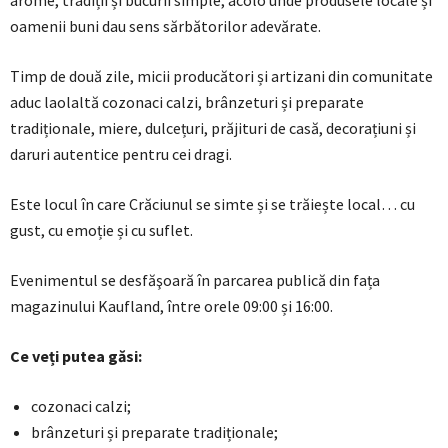
oamenii buni dau sens sărbătorilor adevărate.
Timp de două zile, micii producători și artizani din comunitate
aduc laolaltă cozonaci calzi, brânzeturi și preparate
tradiționale, miere, dulcețuri, prăjituri de casă, decorațiuni și
daruri autentice pentru cei dragi.
Este locul în care Crăciunul se simte și se trăiește local… cu
gust, cu emoție și cu suflet.
Evenimentul se desfăşoară în parcarea publică din fața
magazinului Kaufland, între orele 09:00 și 16:00.
Ce veți putea găsi:
cozonaci calzi;
brânzeturi și preparate tradiționale;