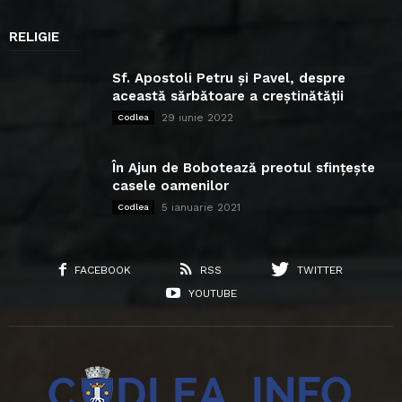
RELIGIE
Sf. Apostoli Petru și Pavel, despre
această sărbătoare a creștinătății
29 iunie 2022
Codlea
În Ajun de Bobotează preotul sfințește
casele oamenilor
5 ianuarie 2021
Codlea
FACEBOOK
RSS
TWITTER
YOUTUBE