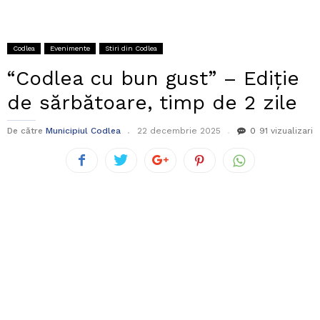
Codlea
Evenimente
Stiri din Codlea
“Codlea cu bun gust” – Ediţie
de sărbătoare, timp de 2 zile
De către
Municipiul Codlea
22 decembrie 2025
0
91 vizualizari