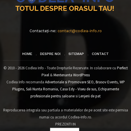
Contactați-ne:
contact@codlea-info.ro
HOME
DESPRE NOI
SITEMAP
CONTACT
© 2010 - 2026 Codlea Info - Toate Drepturile Rezervate. In colaborare cu
Perfect
Pixel
&
Mentenanta WordPress
Codlea Info recomanda
Advertoriale si Promovare SEO
,
Brasov Events
,
WP
Plugins
,
Sali Nunta Romania
,
Casa Edy - Viseu de sus
,
Echipamente
profesionale pentru saloane
si
Lenjerii de pat
Reproducerea integrala sau partiala a materialelor de pe acest site este permisa
numai cu acordul Codlea-Info.ro.
PREZENTI IN