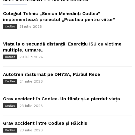
Colegiul Tehnic „Simion Mehedinți Codlea”
implementează proiectul „Practica pentru viitor”
31 iulie 2026
Codlea
Viața la o secundă distanță: Exercițiu ISU cu victime
multiple, urmare...
29 iulie 2026
Codlea
Autotren răsturnat pe DN73A, Pârâul Rece
24 iulie 2026
Codlea
Grav accident în Codlea. Un tânăr și-a pierdut viața
23 iulie 2026
Codlea
Grav accident între Codlea și Hălchiu
23 iulie 2026
Codlea