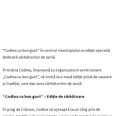
“Codlea cu bun gust” în centrul municipiului cu ediţie specială
dedicată sărbătorilor de iarnă.
Primăria Codlea, împreună cu organizatorii seriei lunare
„Codlea cu bun gust”, vă invită la o nouă ediție plină de savoare
și tradiție, care dau sens sărbătorilor de iarnă.
“Codlea cu bun gust” – Ediţie de sărbătoare
În prag de Crăciun, Codlea vă așteaptă la un târg plin de
arome, tradiții și bucurii simple, acolo unde produsele locale și