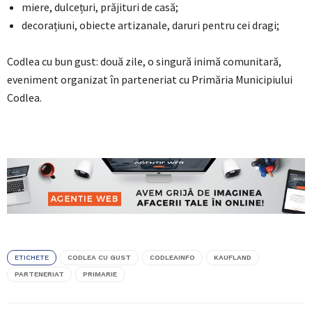
miere, dulcețuri, prăjituri de casă;
decorațiuni, obiecte artizanale, daruri pentru cei dragi;
Codlea cu bun gust: două zile, o singură inimă comunitară,
eveniment organizat în parteneriat cu Primăria Municipiului
Codlea.
ETICHETE
CODLEA CU GUST
CODLEAINFO
KAUFLAND
PARTENERIAT
PRIMARIE