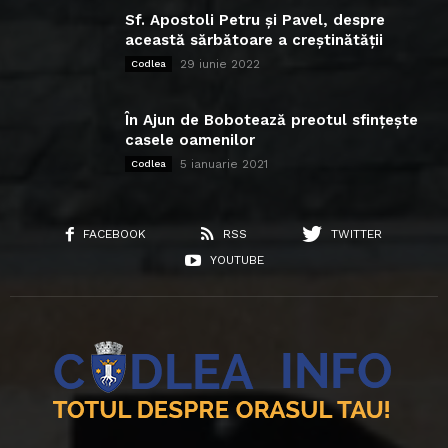
Sf. Apostoli Petru și Pavel, despre
această sărbătoare a creștinătății
29 iunie 2022
Codlea
În Ajun de Bobotează preotul sfințește
casele oamenilor
5 ianuarie 2021
Codlea
FACEBOOK
RSS
TWITTER
YOUTUBE