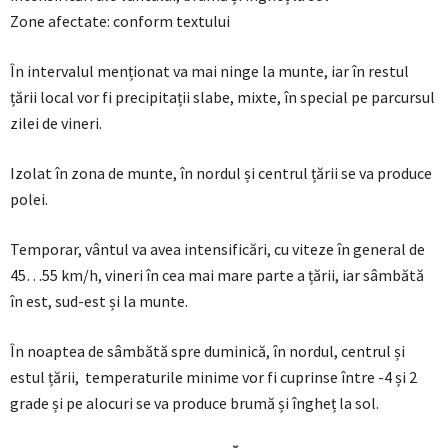
Zone afectate: conform textului
În intervalul menționat va mai ninge la munte, iar în restul
țării local vor fi precipitații slabe, mixte, în special pe parcursul
zilei de vineri.
Izolat în zona de munte, în nordul și centrul țării se va produce
polei.
Temporar, vântul va avea intensificări, cu viteze în general de
45…55 km/h, vineri în cea mai mare parte a țării, iar sâmbătă
în est, sud-est și la munte.
În noaptea de sâmbătă spre duminică, în nordul, centrul și
estul țării, temperaturile minime vor fi cuprinse între -4 și 2
grade și pe alocuri se va produce brumă și îngheț la sol.