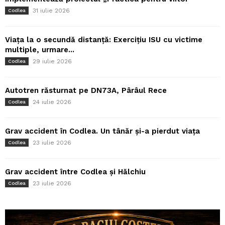
31 iulie 2026
Codlea
Viața la o secundă distanță: Exercițiu ISU cu victime
multiple, urmare...
29 iulie 2026
Codlea
Autotren răsturnat pe DN73A, Pârâul Rece
24 iulie 2026
Codlea
Grav accident în Codlea. Un tânăr și-a pierdut viața
23 iulie 2026
Codlea
Grav accident între Codlea și Hălchiu
23 iulie 2026
Codlea