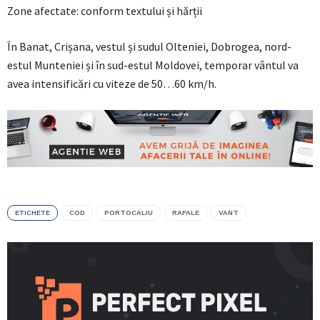
Zone afectate: conform textului și hărții
În Banat, Crișana, vestul și sudul Olteniei, Dobrogea, nord-
estul Munteniei și în sud-estul Moldovei, temporar vântul va
avea intensificări cu viteze de 50…60 km/h.
ETICHETE
COD
PORTOCALIU
RAFALE
VANT