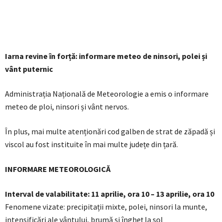
Iarna revine în forță: informare meteo de ninsori, polei și
vânt puternic
Administrația Națională de Meteorologie a emis o informare
meteo de ploi, ninsori și vânt nervos.
În plus, mai multe atenționări cod galben de strat de zăpadă și
viscol au fost instituite în mai multe județe din țară.
INFORMARE METEOROLOGICĂ
Interval de valabilitate: 11 aprilie, ora 10 – 13 aprilie, ora 10
Fenomene vizate: precipitații mixte, polei, ninsori la munte,
intensificări ale vântului, brumă și îngheț la sol