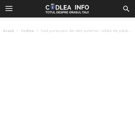
Acasă
Codlea
Cod portocaliu de vânt puternic: rafale de până la 140km/h