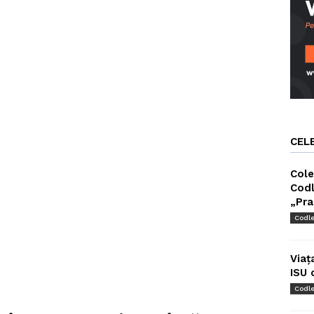
CEL
Cole
Codl
„Pra
Codl
Viaț
ISU 
Codl