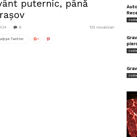
ânt puternic, până
Auto
Brașov
Rec
Codl
2024
0
132 vizualizari
Grav
uiți pe Twitter
pier
Codl
Grav
Codl