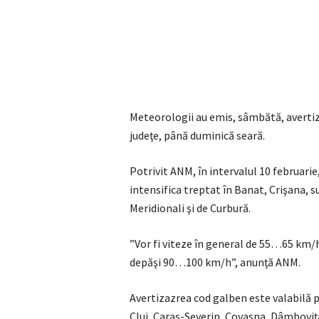
Meteorologii au emis, sâmbătă, avertiză
judeţe, până duminică seară.
Potrivit ANM, în intervalul 10 februarie,
intensifica treptat în Banat, Crişana, s
Meridionali şi de Curbură.
”Vor fi viteze în general de 55…65 km/h
depăşi 90…100 km/h”, anunţă ANM.
Avertizazrea cod galben este valabilă p
Cluj, Caraş-Severin, Covasna, Dâmboviţa