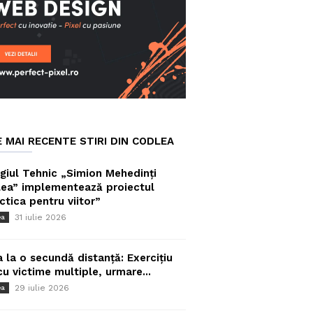
E MAI RECENTE STIRI DIN CODLEA
giul Tehnic „Simion Mehedinți
ea” implementează proiectul
ctica pentru viitor”
31 iulie 2026
ea
a la o secundă distanță: Exercițiu
cu victime multiple, urmare...
29 iulie 2026
ea