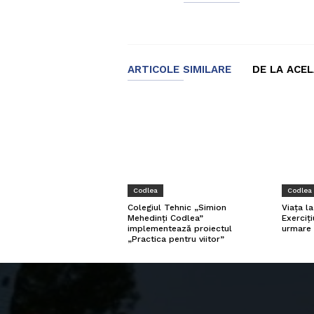
ARTICOLE SIMILARE
DE LA ACE
Codlea
Codlea
Viața l
Colegiul Tehnic „Simion
Exerciți
Mehedinți Codlea”
urmare 
implementează proiectul
„Practica pentru viitor”