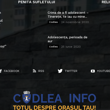
PENITA SUFLETULUI
RELI
n
Crima de a fi adolescent –
Tinerețe, te iau cu mine...
ul
24 noiembrie 2020
Codlea
”
Adolescența, perioada de
aur
oș!”
25 iunie 2020
Codlea
FACEBOOK
RSS
TWITTER
YOUTUB