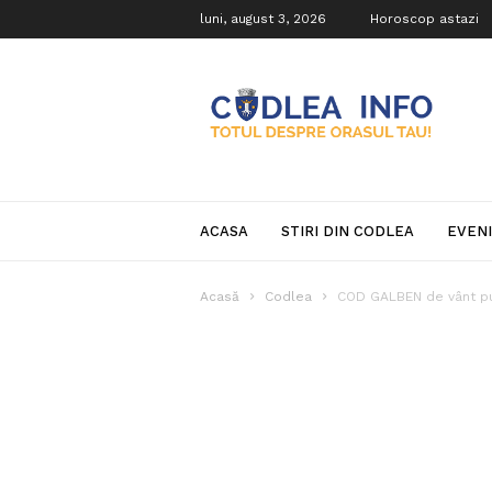
luni, august 3, 2026
Horoscop astazi
Codlea
Info
ACASA
STIRI DIN CODLEA
EVEN
Acasă
Codlea
COD GALBEN de vânt put