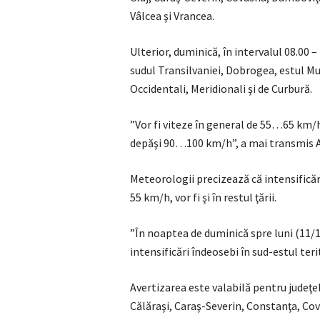
Vâlcea şi Vrancea.
Ulterior, duminică, în intervalul 08.00 –
sudul Transilvaniei, Dobrogea, estul Mu
Occidentali, Meridionali şi de Curbură.
”Vor fi viteze în general de 55…65 km/h
depăşi 90…100 km/h”, a mai transmis 
Meteorologii precizează că intensificăr
55 km/h, vor fi şi în restul ţării.
”În noaptea de duminică spre luni (11/1
intensificări îndeosebi în sud-estul ter
Avertizarea este valabilă pentru judeţel
Călăraşi, Caraş-Severin, Constanţa, Cov