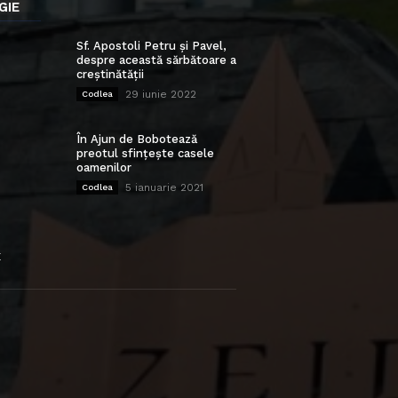
GIE
Sf. Apostoli Petru și Pavel,
despre această sărbătoare a
creștinătății
29 iunie 2022
Codlea
În Ajun de Bobotează
preotul sfințește casele
oamenilor
5 ianuarie 2021
Codlea
E