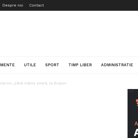
Despre noi
Contact
IMENTE
UTILE
SPORT
TIMP LIBER
ADMINISTRATIE
ernic, până mâine seară, la Brașov