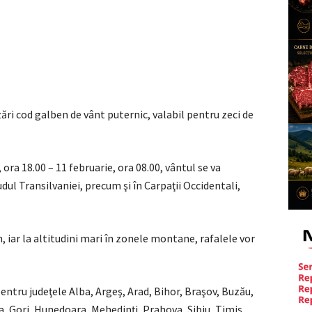
ri cod galben de vânt puternic, valabil pentru zeci de
 ora 18.00 – 11 februarie, ora 08.00, vântul se va
udul Transilvaniei, precum şi în Carpaţii Occidentali,
, iar la altitudini mari în zonele montane, rafalele vor
entru judeţele Alba, Argeş, Arad, Bihor, Braşov, Buzău,
, Gorj, Hunedoara, Mehedinţi, Prahova, Sibiu, Timiş,