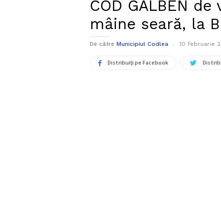
COD GALBEN de v
mâine seară, la 
De către
Municipiul Codlea
10 februarie 
Distribuiți pe Facebook
Distrib