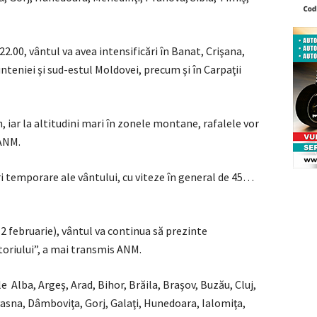
 22.00, vântul va avea intensificări în Banat, Crişana,
nteniei şi sud-estul Moldovei, precum şi în Carpaţii
, iar la altitudini mari în zonele montane, rafalele vor
ANM.
i temporare ale vântului, cu viteze în general de 45…
2 februarie), vântul va continua să prezinte
itoriului”, a mai transmis ANM.
e Alba, Argeş, Arad, Bihor, Brăila, Braşov, Buzău, Cluj,
asna, Dâmboviţa, Gorj, Galaţi, Hunedoara, Ialomiţa,