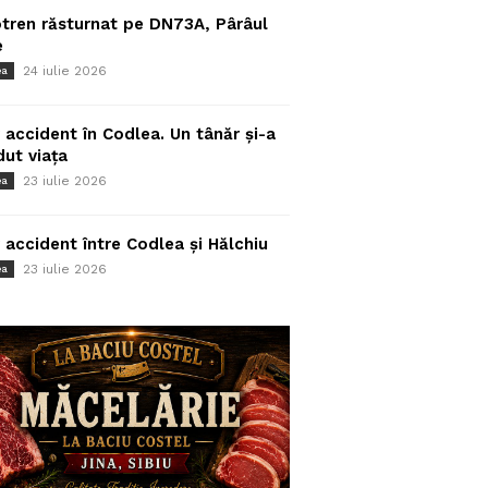
tren răsturnat pe DN73A, Pârâul
e
24 iulie 2026
ea
 accident în Codlea. Un tânăr și-a
dut viața
23 iulie 2026
ea
 accident între Codlea și Hălchiu
23 iulie 2026
ea