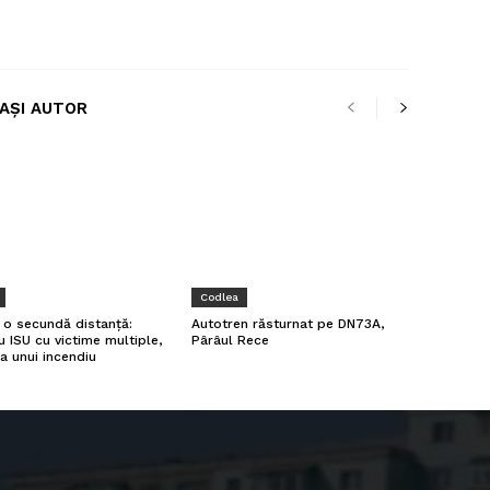
LAȘI AUTOR
Codlea
a o secundă distanță:
Autotren răsturnat pe DN73A,
u ISU cu victime multiple,
Pârâul Rece
a unui incendiu