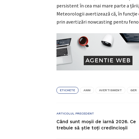
persistent în cea mai mare parte a țării
Meteorologii avertizează că, în funcție
prin avertizări nowcasting pentru fen
ETICHETE
ANM
AVERTISMENT
GER
ARTICOLUL PRECEDENT
Când sunt moșii de iarnă 2026. Ce
trebuie să știe toți credincioșii