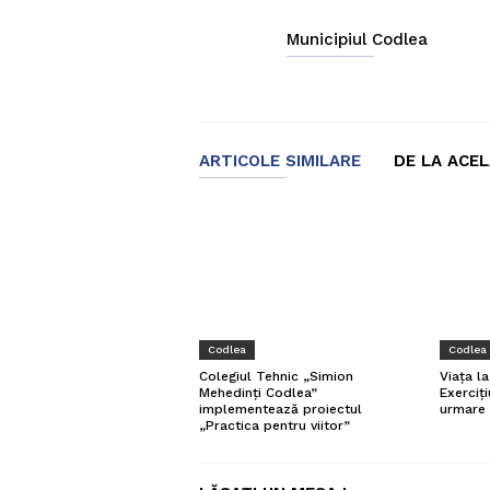
Municipiul Codlea
ARTICOLE SIMILARE
DE LA ACE
Codlea
Codlea
Colegiul Tehnic „Simion
Viața l
Mehedinți Codlea”
Exerciți
implementează proiectul
urmare 
„Practica pentru viitor”