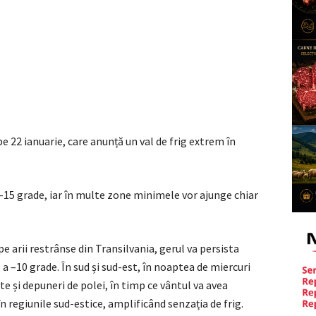
 22 ianuarie, care anunță un val de frig extrem în
–15 grade, iar în multe zone minimele vor ajunge chiar
pe arii restrânse din Transilvania, gerul va persista
ul a –10 grade. În sud și sud-est, în noaptea de miercuri
te și depuneri de polei, în timp ce vântul va avea
 în regiunile sud-estice, amplificând senzația de frig.