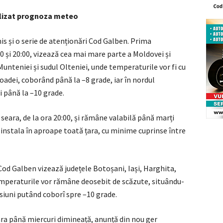
alizat prognoza meteo
 și o serie de atenționări Cod Galben. Prima
00 și 20:00, vizează cea mai mare parte a Moldovei și
Munteniei și sudul Olteniei, unde temperaturile vor fi cu
adei, coborând până la –8 grade, iar în nordul
i până la –10 grade.
 seara, de la ora 20:00, și rămâne valabilă până marți
a instala în aproape toată țara, cu minime cuprinse între
u Cod Galben vizează județele Botoșani, Iași, Harghita,
emperaturile vor rămâne deosebit de scăzute, situându-
presiuni putând coborî spre –10 grade.
ara până miercuri dimineață, anunță din nou ger