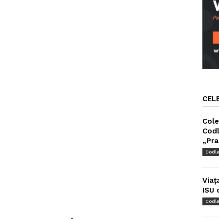
CEL
Cole
Codl
„Pra
Codl
Viaț
ISU 
Codl