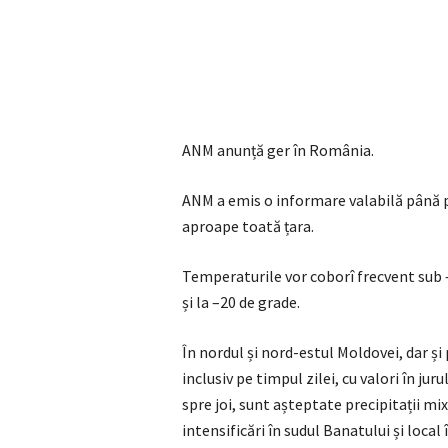
ANM anunță ger în România.
ANM a emis o informare valabilă până pe
aproape toată țara.
Temperaturile vor coborî frecvent sub 
și la –20 de grade.
În nordul și nord-estul Moldovei, dar și 
inclusiv pe timpul zilei, cu valori în jur
spre joi, sunt așteptate precipitații mix
intensificări în sudul Banatului și local