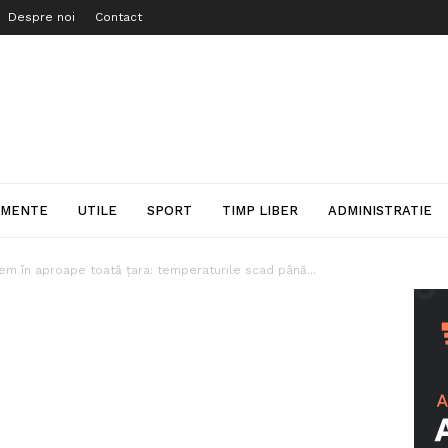
Despre noi
Contact
IMENTE
UTILE
SPORT
TIMP LIBER
ADMINISTRATIE
em în aproape toată țara: temperaturile scad până...