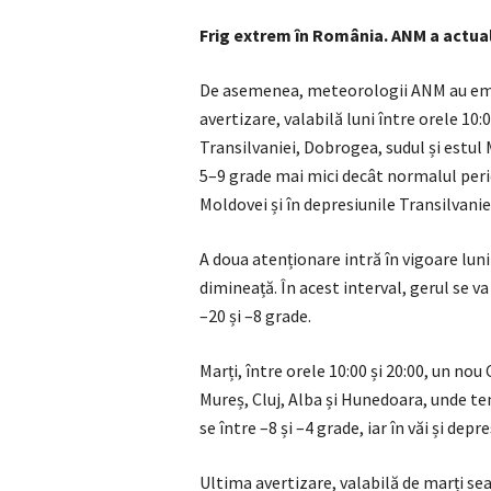
Frig extrem în România. ANM a actu
De asemenea, meteorologii ANM au emis
avertizare, valabilă luni între orele 10:
Transilvaniei, Dobrogea, sudul și estul 
5–9 grade mai mici decât normalul perio
Moldovei și în depresiunile Transilvanie
A doua atenționare intră în vigoare luni
dimineață. În acest interval, gerul se v
–20 și –8 grade.
Marți, între orele 10:00 și 20:00, un no
Mureș, Cluj, Alba și Hunedoara, unde t
se între –8 și –4 grade, iar în văi și de
Ultima avertizare, valabilă de marți se