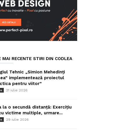
E MAI RECENTE STIRI DIN CODLEA
giul Tehnic „Simion Mehedinți
ea” implementează proiectul
ctica pentru viitor”
31 iulie 2026
ea
a la o secundă distanță: Exercițiu
cu victime multiple, urmare...
29 iulie 2026
ea