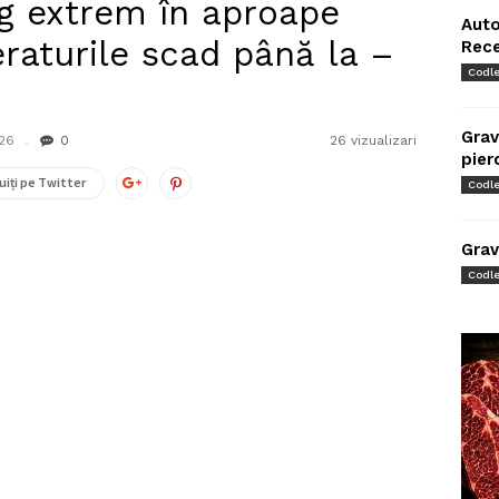
ig extrem în aproape
Auto
raturile scad până la –
Rec
Codl
Grav
026
0
26 vizualizari
pier
uiți pe Twitter
Codl
Grav
Codl