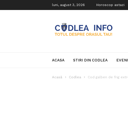
luni, august 3, 2026
Horoscop astazi
Codlea
Info
ACASA
STIRI DIN CODLEA
EVEN
Acasă
Codlea
Cod galben de frig extr