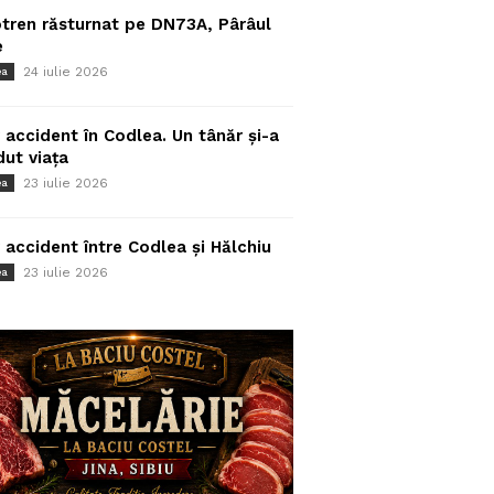
tren răsturnat pe DN73A, Pârâul
e
24 iulie 2026
ea
 accident în Codlea. Un tânăr și-a
dut viața
23 iulie 2026
ea
 accident între Codlea și Hălchiu
23 iulie 2026
ea