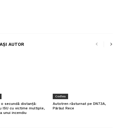
LAȘI AUTOR
Codlea
a o secundă distanță:
Autotren răsturnat pe DN73A,
u ISU cu victime multiple,
Pârâul Rece
a unui incendiu