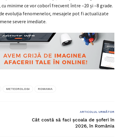
, cu minime ce vor coborî frecvent între –20 și –8 grade.
 de evoluția fenomenelor, mesajele pot fi actualizate
omene severe imediate.
METEOROLOGI
ROMANIA
ARTICOLUL URMĂTOR
Cât costă să faci școala de șoferi în
2026, în România