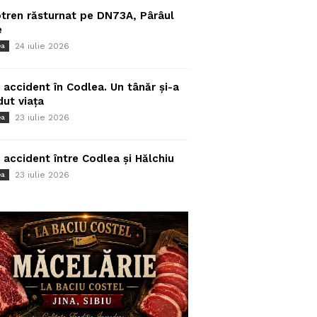
tren răsturnat pe DN73A, Pârâul
e
24 iulie 2026
ea
 accident în Codlea. Un tânăr și-a
dut viața
23 iulie 2026
ea
 accident între Codlea și Hălchiu
23 iulie 2026
ea