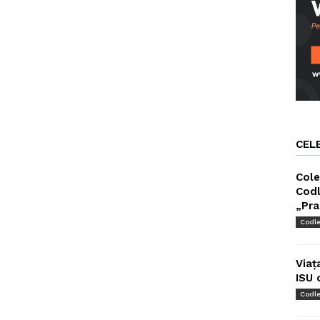
CEL
Cole
Codl
„Pra
Codl
Viaț
ISU 
Codl