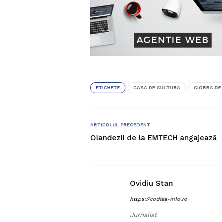
ETICHETE
CASA DE CULTURA
CIORBA DE
ARTICOLUL PRECEDENT
Olandezii de la EMTECH angajează
Ovidiu Stan
https://codlea-info.ro
Jurnalist