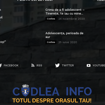
n
Crima de a fi adolescent –
Tinerețe, te iau cu mine...
ul
24 noiembrie 2020
Codlea
”
Adolescența, perioada de
aur
oș!”
25 iunie 2020
Codlea
FACEBOOK
RSS
TWITTER
YOUTUB