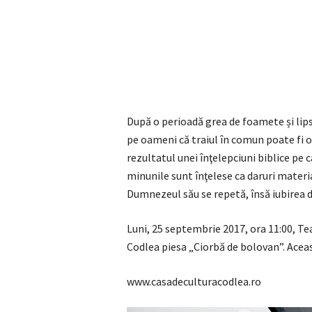
După o perioadă grea de foamete și lips
pe oameni că traiul în comun poate fi o
rezultatul unei înţelepciuni biblice pe c
minunile sunt înţelese ca daruri materia
Dumnezeul său se repetă, însă iubirea
Luni, 25 septembrie 2017, ora 11:00, Te
Codlea piesa „Ciorbă de bolovan”. Aceas
www.casadeculturacodlea.ro