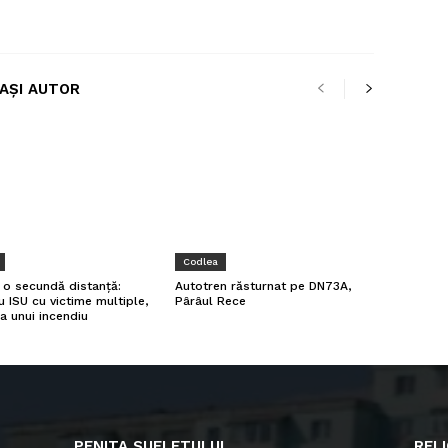
LAȘI AUTOR
Codlea
a o secundă distanță:
Autotren răsturnat pe DN73A,
u ISU cu victime multiple,
Pârâul Rece
a unui incendiu
PENITA SUFLETULUI
RELI