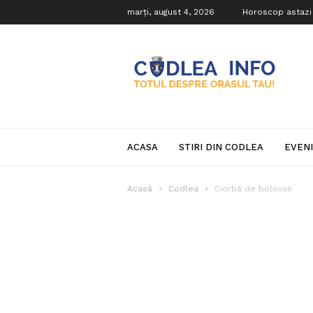
marți, august 4, 2026
Horoscop astazi
Codlea
Info
ACASA
STIRI DIN CODLEA
EVEN
Acasă
Codlea
Ciorbă de bolovan