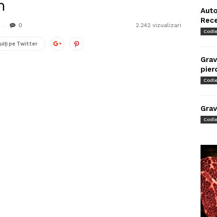
n
Auto
Rec
0
2.242 vizualizari
Codl
uiți pe Twitter
Grav
pier
Codl
Grav
Codl