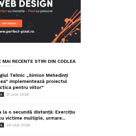
E MAI RECENTE STIRI DIN CODLEA
giul Tehnic „Simion Mehedinți
ea” implementează proiectul
ctica pentru viitor”
31 iulie 2026
ea
a la o secundă distanță: Exercițiu
cu victime multiple, urmare...
29 iulie 2026
ea