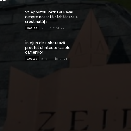
Sf. Apostoli Petru și Pavel,
despre această sărbătoare a
creștinătății
29 iunie 2022
Codlea
În Ajun de Bobotează
preotul sfințește casele
oamenilor
5 ianuarie 2021
Codlea
E