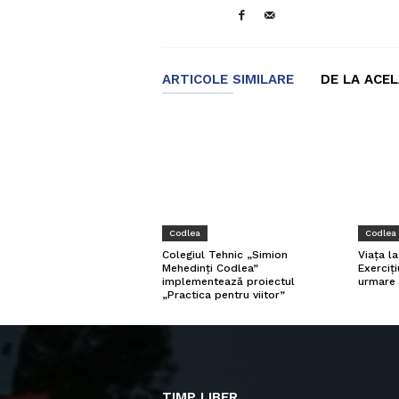
ARTICOLE SIMILARE
DE LA ACE
Codlea
Codlea
Viața l
Colegiul Tehnic „Simion
Exerciți
Mehedinți Codlea”
urmare 
implementează proiectul
„Practica pentru viitor”
TIMP LIBER