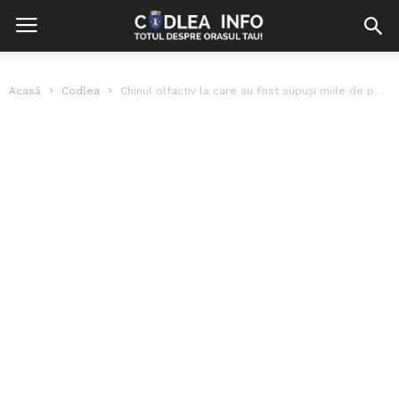
Acasă
Codlea
Chinul olfactiv la care au fost supuși miile de pofticioși brașoveni