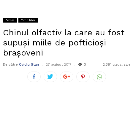
Codlea
Timp liber
Chinul olfactiv la care au fost
supuși miile de pofticioși
brașoveni
De către
Ovidiu Stan
27 august 2017
0
2.391 vizualizari