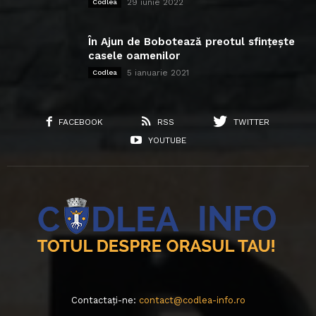
29 iunie 2022
Codlea
În Ajun de Bobotează preotul sfințește
casele oamenilor
5 ianuarie 2021
Codlea
FACEBOOK
RSS
TWITTER
YOUTUBE
Contactați-ne:
contact@codlea-info.ro