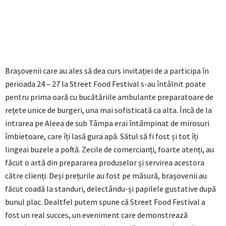
Brașovenii care au ales să dea curs invitației de a participa în
perioada 24 – 27 la Street Food Festival s-au întâlnit poate
pentru prima oară cu bucătăriile ambulante preparatoare de
rețete unice de burgeri, una mai sofisticată ca alta. Încă de la
intrarea pe Aleea de sub Tâmpa erai întâmpinat de mirosuri
îmbietoare, care îți lasă gura apă. Sătul să fi fost și tot îți
lingeai buzele a poftă. Zecile de comercianți, foarte atenți, au
făcut o artă din prepararea produselor și servirea acestora
către clienți. Deși prețurile au fost pe măsură, brașovenii au
făcut coadă la standuri, delectându-și papilele gustative după
bunul plac. Dealtfel putem spune că Street Food Festival a
fost un real succes, un eveniment care demonstrează