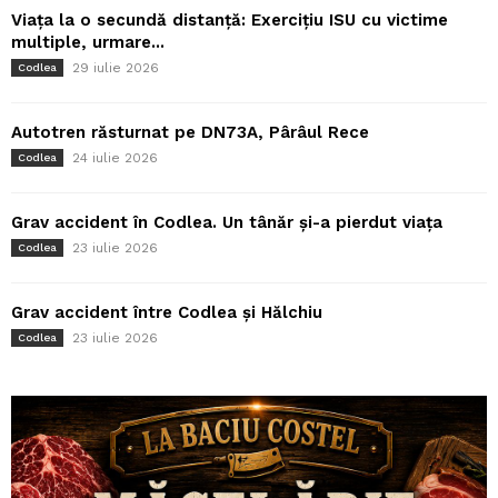
Viața la o secundă distanță: Exercițiu ISU cu victime
multiple, urmare...
29 iulie 2026
Codlea
Autotren răsturnat pe DN73A, Pârâul Rece
24 iulie 2026
Codlea
Grav accident în Codlea. Un tânăr și-a pierdut viața
23 iulie 2026
Codlea
Grav accident între Codlea și Hălchiu
23 iulie 2026
Codlea