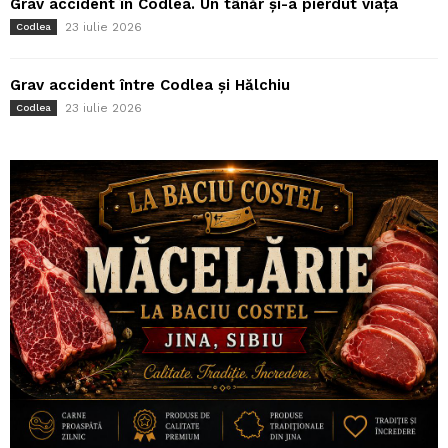
Grav accident în Codlea. Un tânăr și-a pierdut viața
23 iulie 2026
Codlea
Grav accident între Codlea și Hălchiu
23 iulie 2026
Codlea