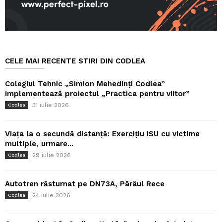
CELE MAI RECENTE STIRI DIN CODLEA
Colegiul Tehnic „Simion Mehedinți Codlea”
implementează proiectul „Practica pentru viitor”
31 iulie 2026
Codlea
Viața la o secundă distanță: Exercițiu ISU cu victime
multiple, urmare...
29 iulie 2026
Codlea
Autotren răsturnat pe DN73A, Pârâul Rece
24 iulie 2026
Codlea