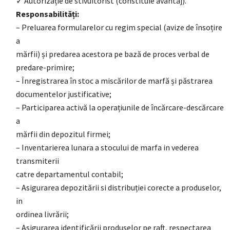
✓ Autorizație de stivuitorist (constituie avantaj).
Responsabilități:
– Preluarea formularelor cu regim special (avize de însoțire
a
mărfii) și predarea acestora pe bază de proces verbal de
predare-primire;
– Înregistrarea în stoc a miscărilor de marfă și păstrarea
documentelor justificative;
– Participarea activă la operațiunile de încărcare-descărcare
a
mărfii din depozitul firmei;
– Inventarierea lunara a stocului de marfa in vederea
transmiterii
catre departamentul contabil;
– Asigurarea depozitării si distribuției corecte a produselor,
in
ordinea livrării;
– Asigurarea identificării produselor pe raft, respectarea