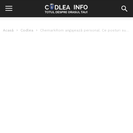
Acasă
Codlea
ChemarkRom angajează personal. Ce posturi sunt vacante?