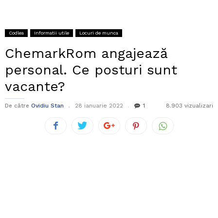
Codlea
Informatii utile
Locuri de munca
ChemarkRom angajează
personal. Ce posturi sunt
vacante?
De către
Ovidiu Stan
28 ianuarie 2022
1
8.903 vizualizari