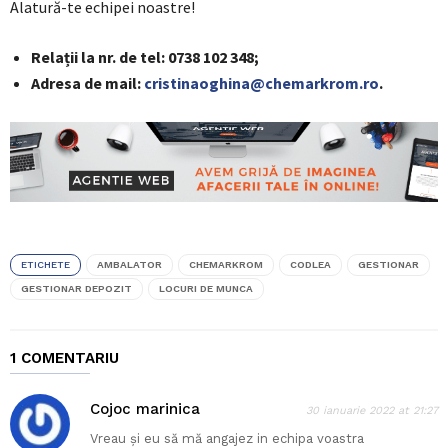
Alatură-te echipei noastre!
Relații la nr. de tel: 0738 102 348;
Adresa de mail:
cristinaoghina@chemarkrom.ro
.
ETICHETE
AMBALATOR
CHEMARKROM
CODLEA
GESTIONAR
GESTIONAR DEPOZIT
LOCURI DE MUNCA
1 COMENTARIU
Cojoc marinica
30 ianuarie 2022 at 21:27
Vreau și eu să mă angajez in echipa voastra