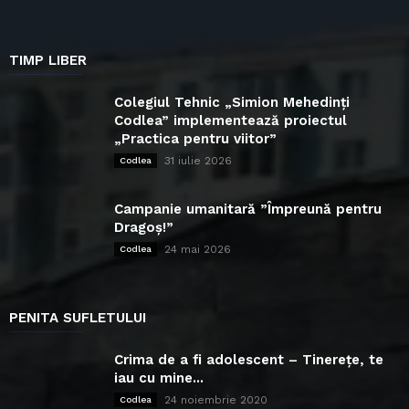
TIMP LIBER
Colegiul Tehnic „Simion Mehedinți
Codlea” implementează proiectul
„Practica pentru viitor”
31 iulie 2026
Codlea
Campanie umanitară ”Împreună pentru
Dragoș!”
24 mai 2026
Codlea
PENITA SUFLETULUI
Crima de a fi adolescent – Tinerețe, te
iau cu mine...
24 noiembrie 2020
Codlea