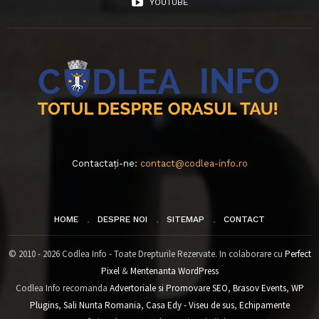
YOUTUBE
Contactați-ne:
contact@codlea-info.ro
HOME
DESPRE NOI
SITEMAP
CONTACT
© 2010 - 2026 Codlea Info - Toate Drepturile Rezervate. In colaborare cu
Perfect
Pixel
&
Mentenanta WordPress
Codlea Info recomanda
Advertoriale si Promovare SEO
,
Brasov Events
,
WP
Plugins
,
Sali Nunta Romania
,
Casa Edy - Viseu de sus
,
Echipamente