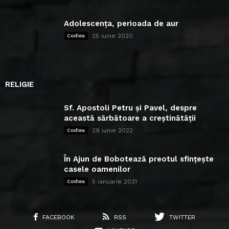
Adolescența, perioada de aur
25 iunie 2020
Codlea
RELIGIE
Sf. Apostoli Petru și Pavel, despre
această sărbătoare a creștinătății
29 iunie 2022
Codlea
În Ajun de Bobotează preotul sfințește
casele oamenilor
5 ianuarie 2021
Codlea
FACEBOOK
RSS
TWITTER