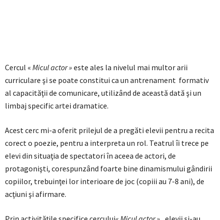
Cercul «
Micul actor »
este ales la nivelul mai multor arii
curriculare şi se poate constitui ca un antrenament formativ
al capacităţii de comunicare, utilizând de această dată şi un
limbaj specific artei dramatice.
Acest cerc mi-a oferit prilejul de a pregăti elevii pentru a recita
corect o poezie, pentru a interpreta un rol. Teatrul îi trece pe
elevi din situaţia de spectatori în aceea de actori, de
protagonişti, corespunzând foarte bine dinamismului gândirii
copiilor, trebuinţei lor interioare de joc (copiii au 7-8 ani), de
acţiuni şi afirmare.
Prin activităţile specifice cercului
« Micul actor »
, elevii şi-au