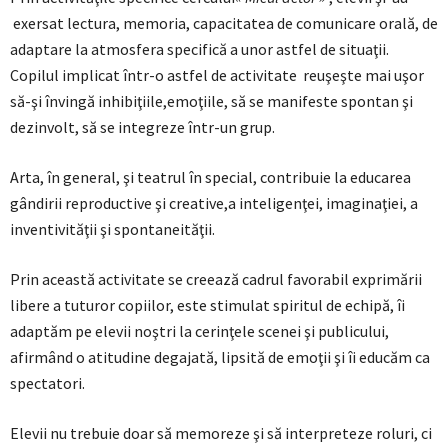
exersat lectura, memoria, capacitatea de comunicare orală, de
adaptare la atmosfera specifică a unor astfel de situaţii.
Copilul implicat într-o astfel de activitate reuşeşte mai uşor
să-şi învingă inhibiţiile,emoţiile, să se manifeste spontan şi
dezinvolt, să se integreze într-un grup.
Arta, în general, şi teatrul în special, contribuie la educarea
gândirii reproductive şi creative,a inteligenţei, imaginaţiei, a
inventivităţii şi spontaneităţii.
Prin această activitate se creează cadrul favorabil exprimării
libere a tuturor copiilor, este stimulat spiritul de echipă, îi
adaptăm pe elevii noştri la cerinţele scenei şi publicului,
afirmând o atitudine degajată, lipsită de emoţii şi îi educăm ca
spectatori.
Elevii nu trebuie doar să memoreze şi să interpreteze roluri, ci