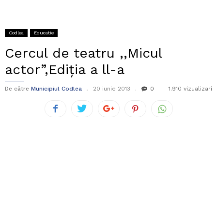
Codlea
Educatie
Cercul de teatru ,,Micul
actor”,Ediția a ll-a
De către
Municipiul Codlea
20 iunie 2013
0
1.910 vizualizari