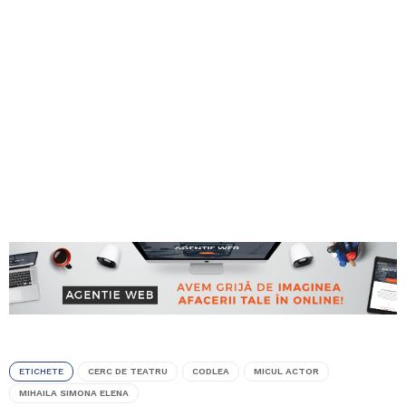
ETICHETE
CERC DE TEATRU
CODLEA
MICUL ACTOR
MIHAILA SIMONA ELENA