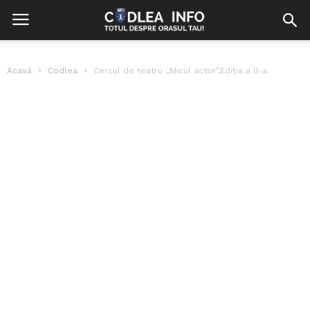
Acasă
Codlea
Cercul de teatru ,,Micul actor”,Ediția a ll-a