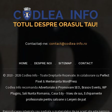
Contactați-ne:
contact@codlea-info.ro
HOME
DESPRE NOI
SITEMAP
CONTACT
© 2010 - 2026 Codlea Info - Toate Drepturile Rezervate. In colaborare cu
Perfect
Pixel
&
Mentenanta WordPress
Codlea Info recomanda
Advertoriale si Promovare SEO
,
Brasov Events
,
WP
Plugins
,
Sali Nunta Romania
,
Casa Edy - Viseu de sus
,
Echipamente
profesionale pentru saloane
si
Lenjerii de pat
Reproducerea integrala sau partiala a materialelor de pe acest site este permisa