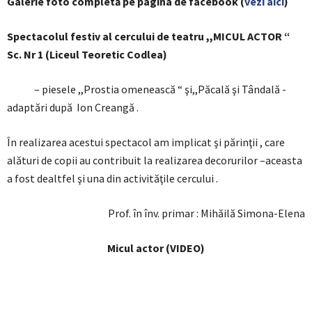
Galerie foto completă pe pagina de facebook (
vezi aici
)
Spectacolul festiv al cercului de teatru ,,MICUL ACTOR “
Sc. Nr 1 (Liceul Teoretic Codlea)
– piesele ,,Prostia omenească “ şi,,Păcală şi Tândală -
adaptări după Ion Creangă .
În realizarea acestui spectacol am implicat şi părinţii , care
alături de copii au contribuit la realizarea decorurilor –aceasta
a fost dealtfel şi una din activităţile cercului .
Prof. în înv. primar : Mihăilă Simona-Elena
Micul actor (VIDEO)