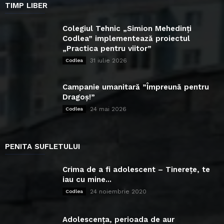
TIMP LIBER
Colegiul Tehnic „Simion Mehedinți
Codlea” implementează proiectul
„Practica pentru viitor”
31 iulie 2026
Codlea
Campanie umanitară ”Împreună pentru
Dragoș!”
24 mai 2026
Codlea
PENITA SUFLETULUI
Crima de a fi adolescent – Tinerețe, te
iau cu mine...
24 noiembrie 2020
Codlea
Adolescența, perioada de aur