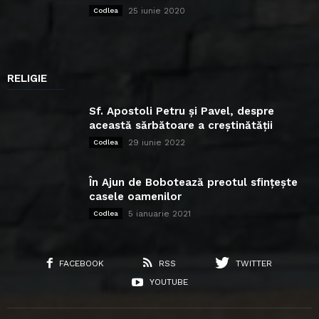
25 iunie 2020
Codlea
RELIGIE
Sf. Apostoli Petru și Pavel, despre
această sărbătoare a creștinătății
29 iunie 2022
Codlea
În Ajun de Bobotează preotul sfințește
casele oamenilor
5 ianuarie 2021
Codlea
FACEBOOK
RSS
TWITTER
YOUTUBE