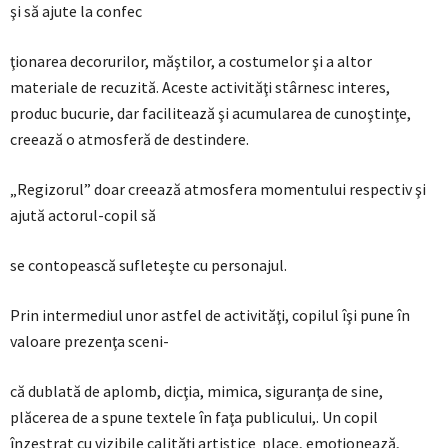
şi să ajute la confec
ţionarea decorurilor, măştilor, a costumelor şi a altor
materiale de recuzită. Aceste activităţi stârnesc interes,
produc bucurie, dar facilitează şi acumularea de cunoştinţe,
creează o atmosferă de destindere.
„Regizorul” doar creează atmosfera momentului respectiv şi
ajută actorul-copil să
se contopească sufleteşte cu personajul.
Prin intermediul unor astfel de activităţi, copilul îşi pune în
valoare prezenţa sceni-
că dublată de aplomb, dicţia, mimica, siguranţa de sine,
plăcerea de a spune textele în faţa publicului,. Un copil
înzestrat cu vizibile calităţi artistice place, emoţionează,