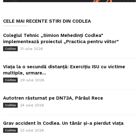
CELE MAI RECENTE STIRI DIN CODLEA
Colegiul Tehnic „Simion Mehedinți Codlea”
implementează proiectul „Practica pentru viitor”
31 iulie 2026
Codlea
Viața la o secundă distanță: Exercițiu ISU cu victime
multiple, urmare...
29 iulie 2026
Codlea
Autotren răsturnat pe DN73A, Pârâul Rece
24 iulie 2026
Codlea
Grav accident în Codlea. Un tânăr și-a pierdut viața
23 iulie 2026
Codlea