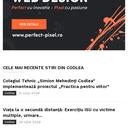
CELE MAI RECENTE STIRI DIN CODLEA
Colegiul Tehnic „Simion Mehedinți Codlea”
implementează proiectul „Practica pentru viitor”
31 iulie 2026
Codlea
Viața la o secundă distanță: Exercițiu ISU cu victime
multiple, urmare...
29 iulie 2026
Codlea