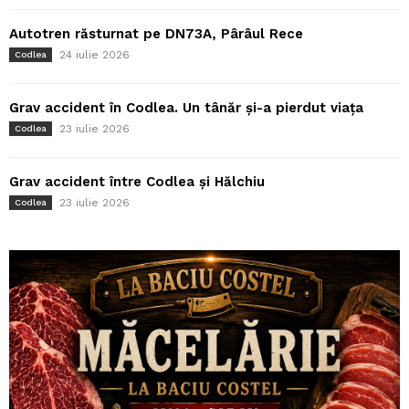
Autotren răsturnat pe DN73A, Pârâul Rece
24 iulie 2026
Codlea
Grav accident în Codlea. Un tânăr și-a pierdut viața
23 iulie 2026
Codlea
Grav accident între Codlea și Hălchiu
23 iulie 2026
Codlea