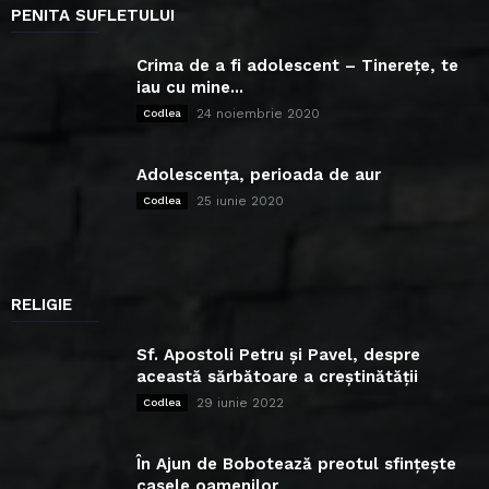
PENITA SUFLETULUI
Crima de a fi adolescent – Tinerețe, te
iau cu mine...
24 noiembrie 2020
Codlea
Adolescența, perioada de aur
25 iunie 2020
Codlea
RELIGIE
Sf. Apostoli Petru și Pavel, despre
această sărbătoare a creștinătății
29 iunie 2022
Codlea
În Ajun de Bobotează preotul sfințește
casele oamenilor