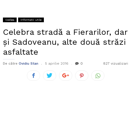
Codlea
Informatii utile
Celebra stradă a Fierarilor, dar
și Sadoveanu, alte două străzi
asfaltate
De către
Ovidiu Stan
5 aprilie 2016
0
827 vizualizari