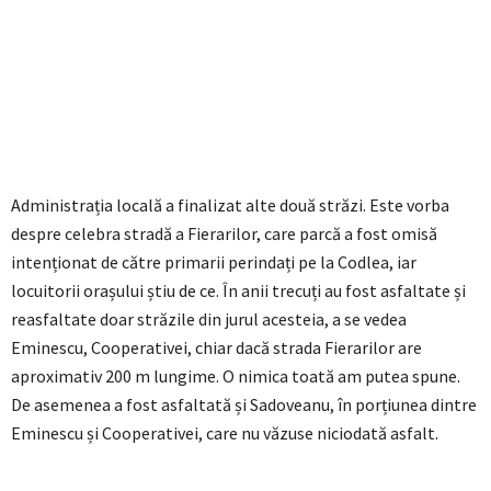
Administrația locală a finalizat alte două străzi. Este vorba
despre celebra stradă a Fierarilor, care parcă a fost omisă
intenționat de către primarii perindați pe la Codlea, iar
locuitorii orașului știu de ce. În anii trecuți au fost asfaltate și
reasfaltate doar străzile din jurul acesteia, a se vedea
Eminescu, Cooperativei, chiar dacă strada Fierarilor are
aproximativ 200 m lungime. O nimica toată am putea spune.
De asemenea a fost asfaltată și Sadoveanu, în porțiunea dintre
Eminescu și Cooperativei, care nu văzuse niciodată asfalt.