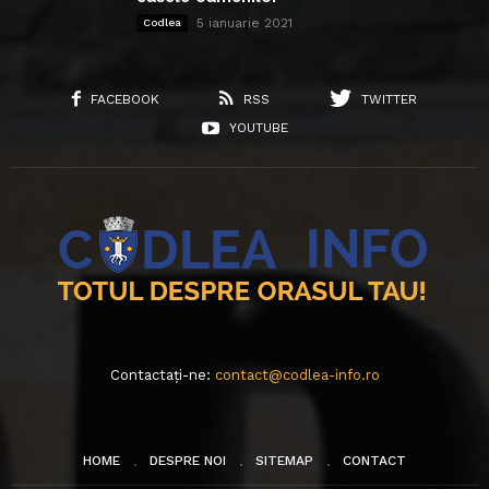
5 ianuarie 2021
Codlea
FACEBOOK
RSS
TWITTER
YOUTUBE
Contactați-ne:
contact@codlea-info.ro
HOME
DESPRE NOI
SITEMAP
CONTACT