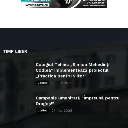
TIMP LIBER
Colegiul Tehnic „Simion Mehedinți
Codlea” implementează proiectul
„Practica pentru viitor”
31 iulie 2026
Codlea
Campanie umanitară ”Împreună pentru
Dragoș!”
24 mai 2026
Codlea