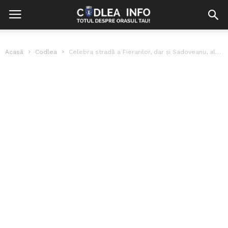
Acasă
Codlea
Celebra stradă a Fierarilor, dar și Sadoveanu, alte două străzi asfaltate