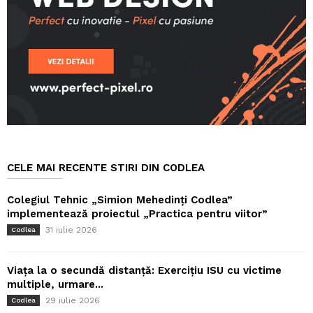
CELE MAI RECENTE STIRI DIN CODLEA
Colegiul Tehnic „Simion Mehedinți Codlea”
implementează proiectul „Practica pentru viitor”
31 iulie 2026
Codlea
Viața la o secundă distanță: Exercițiu ISU cu victime
multiple, urmare...
29 iulie 2026
Codlea