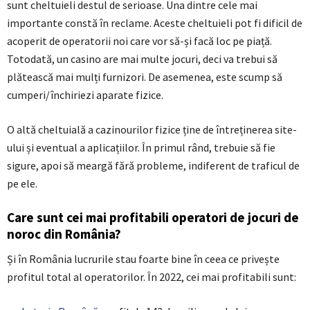
sunt cheltuieli destul de serioase. Una dintre cele mai
importante constă în reclame. Aceste cheltuieli pot fi dificil de
acoperit de operatorii noi care vor să-și facă loc pe piață.
Totodată, un casino are mai multe jocuri, deci va trebui să
plătească mai mulți furnizori. De asemenea, este scump să
cumperi/închiriezi aparate fizice.
O altă cheltuială a cazinourilor fizice ține de întreținerea site-
ului și eventual a aplicațiilor. În primul rând, trebuie să fie
sigure, apoi să meargă fără probleme, indiferent de traficul de
pe ele.
Care sunt cei mai profitabili operatori de jocuri de
noroc din România?
Și în România lucrurile stau foarte bine în ceea ce privește
profitul total al operatorilor. În 2022, cei mai profitabili sunt: