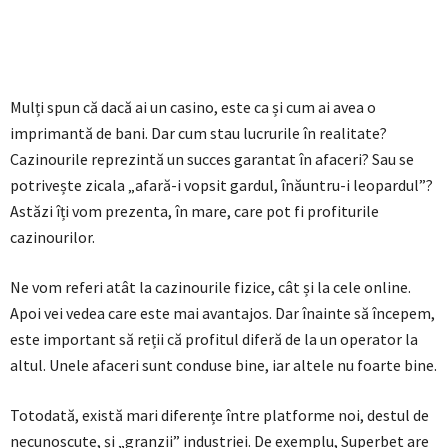
Mulți spun că dacă ai un casino, este ca și cum ai avea o
imprimantă de bani. Dar cum stau lucrurile în realitate?
Cazinourile reprezintă un succes garantat în afaceri? Sau se
potrivește zicala „afară-i vopsit gardul, înăuntru-i leopardul”?
Astăzi îți vom prezenta, în mare, care pot fi profiturile
cazinourilor.
Ne vom referi atât la cazinourile fizice, cât și la cele online.
Apoi vei vedea care este mai avantajos. Dar înainte să începem,
este important să reții că profitul diferă de la un operator la
altul. Unele afaceri sunt conduse bine, iar altele nu foarte bine.
Totodată, există mari diferențe între platforme noi, destul de
necunoscute, și „granzii” industriei. De exemplu, Superbet are