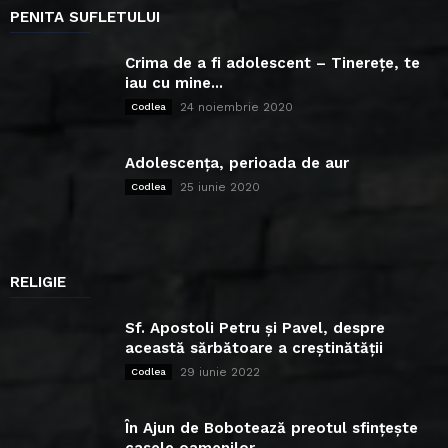
PENITA SUFLETULUI
Crima de a fi adolescent – Tinerețe, te
iau cu mine...
24 noiembrie 2020
Codlea
Adolescența, perioada de aur
25 iunie 2020
Codlea
RELIGIE
Sf. Apostoli Petru și Pavel, despre
această sărbătoare a creștinătății
29 iunie 2022
Codlea
În Ajun de Bobotează preotul sfințește
casele oamenilor