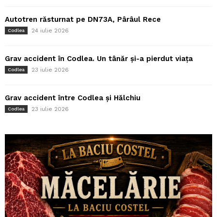
Autotren răsturnat pe DN73A, Pârâul Rece
24 iulie 2026
Codlea
Grav accident în Codlea. Un tânăr și-a pierdut viața
23 iulie 2026
Codlea
Grav accident între Codlea și Hălchiu
23 iulie 2026
Codlea