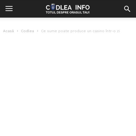
Acasă
Codlea
Ce sume poate produce un casino într-o zi