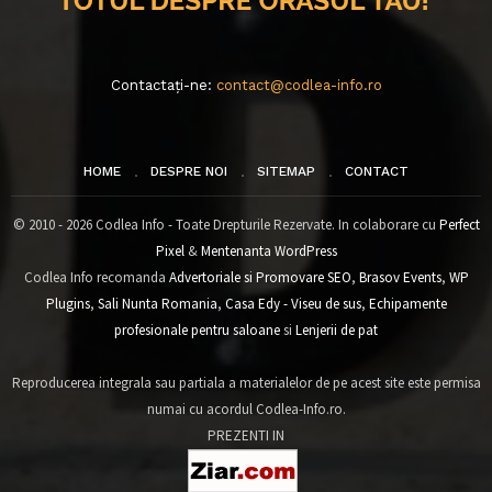
Contactați-ne:
contact@codlea-info.ro
HOME
DESPRE NOI
SITEMAP
CONTACT
© 2010 - 2026 Codlea Info - Toate Drepturile Rezervate. In colaborare cu
Perfect
Pixel
&
Mentenanta WordPress
Codlea Info recomanda
Advertoriale si Promovare SEO
,
Brasov Events
,
WP
Plugins
,
Sali Nunta Romania
,
Casa Edy - Viseu de sus
,
Echipamente
profesionale pentru saloane
si
Lenjerii de pat
Reproducerea integrala sau partiala a materialelor de pe acest site este permisa
numai cu acordul Codlea-Info.ro.
PREZENTI IN