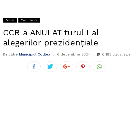
Codlea
Evenimente
CCR a ANULAT turul I al
alegerilor prezidențiale
De către
Municipiul Codlea
6 decembrie 2024
0
183 vizualizari