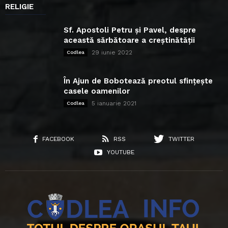
RELIGIE
Sf. Apostoli Petru și Pavel, despre
această sărbătoare a creștinătății
29 iunie 2022
Codlea
În Ajun de Bobotează preotul sfințește
casele oamenilor
5 ianuarie 2021
Codlea
FACEBOOK
RSS
TWITTER
YOUTUBE