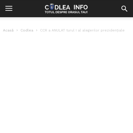
Acasă
Codlea
CCR a ANULAT turul I al alegerilor prezidențiale