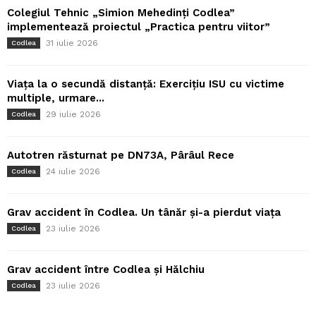
Colegiul Tehnic „Simion Mehedinți Codlea”
implementează proiectul „Practica pentru viitor”
31 iulie 2026
Codlea
Viața la o secundă distanță: Exercițiu ISU cu victime
multiple, urmare...
29 iulie 2026
Codlea
Autotren răsturnat pe DN73A, Pârâul Rece
24 iulie 2026
Codlea
Grav accident în Codlea. Un tânăr și-a pierdut viața
23 iulie 2026
Codlea
Grav accident între Codlea și Hălchiu
23 iulie 2026
Codlea