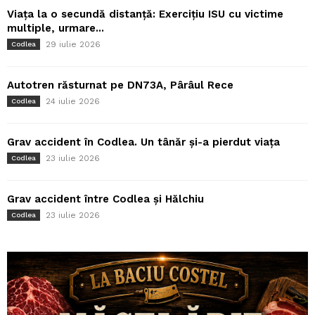
Viața la o secundă distanță: Exercițiu ISU cu victime
multiple, urmare...
29 iulie 2026
Codlea
Autotren răsturnat pe DN73A, Pârâul Rece
24 iulie 2026
Codlea
Grav accident în Codlea. Un tânăr și-a pierdut viața
23 iulie 2026
Codlea
Grav accident între Codlea și Hălchiu
23 iulie 2026
Codlea