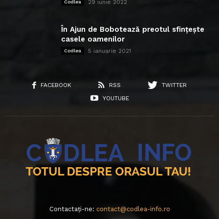
29 iunie 2022
Codlea
În Ajun de Bobotează preotul sfințește
casele oamenilor
5 ianuarie 2021
Codlea
FACEBOOK
RSS
TWITTER
YOUTUBE
Contactați-ne:
contact@codlea-info.ro