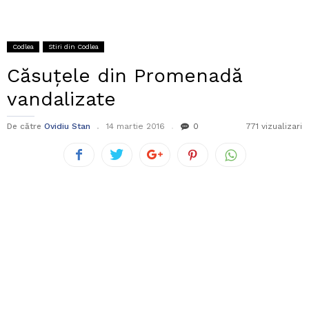
Codlea
Stiri din Codlea
Căsuțele din Promenadă
vandalizate
De către
Ovidiu Stan
14 martie 2016
0
771 vizualizari