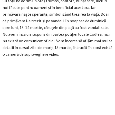
Cu toții ne dorim un oraș frumos, confort, bunăstare, lucruri
noi făcute pentru oameni și în beneficiul acestora. Iar
primăvara naște speranțe, simbolizând trezirea la viață. Doar
că primăvara i-a trezit și pe vandali. În noaptea de duminică
spre luni, 13-14 martie, căsuțele din piață au fost vandalizate.
Nu avem încă un răspuns din partea poliției locale Codlea, nici
nu există un comunicat oficial. Vom încerca să aflăm mai multe
detalii în cursul zilei de marți, 15 martie, întrucât în zonă există
o cameră de supraveghere video.