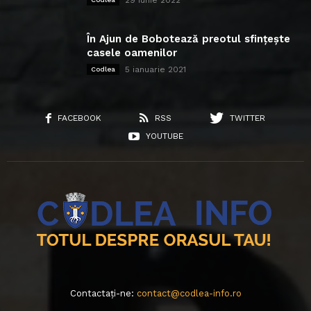
29 iunie 2022
În Ajun de Bobotează preotul sfințește
casele oamenilor
5 ianuarie 2021
Codlea
FACEBOOK
RSS
TWITTER
YOUTUBE
Contactați-ne:
contact@codlea-info.ro