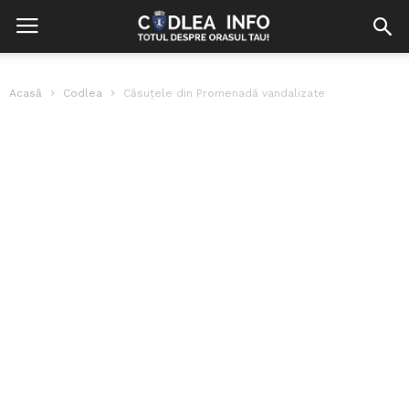
Acasă
Codlea
Căsuțele din Promenadă vandalizate