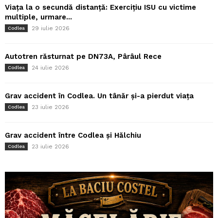
Viața la o secundă distanță: Exercițiu ISU cu victime
multiple, urmare...
29 iulie 2026
Codlea
Autotren răsturnat pe DN73A, Pârâul Rece
24 iulie 2026
Codlea
Grav accident în Codlea. Un tânăr și-a pierdut viața
23 iulie 2026
Codlea
Grav accident între Codlea și Hălchiu
23 iulie 2026
Codlea