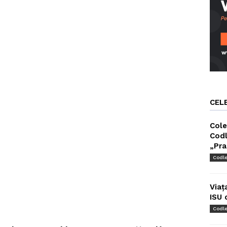
CEL
Cole
Codl
„Pra
Codl
Viaț
ISU 
Codl