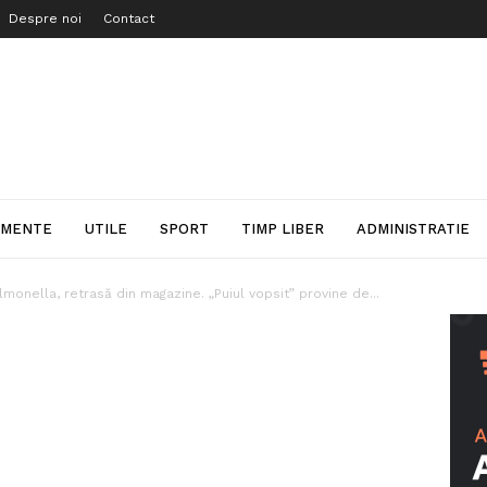
Despre noi
Contact
IMENTE
UTILE
SPORT
TIMP LIBER
ADMINISTRATIE
monella, retrasă din magazine. „Puiul vopsit” provine de...