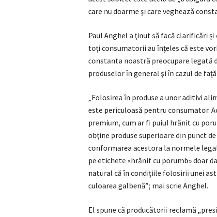
care nu doarme şi care veghează constan
Paul Anghel a ţinut să facă clarificări ş
toţi consumatorii au înţeles că este vo
constanta noastră preocupare legată d
produselor în general şi în cazul de faţă 
„Folosirea în produse a unor aditivi ali
este periculoasă pentru consumator. Ac
premium, cum ar fi puiul hrănit cu po
obţine produse superioare din punct de 
conformarea acestora la normele legale 
pe etichete «hrănit cu porumb» doar d
natural că în condiţiile folosirii unei a
culoarea galbenă”; mai scrie Anghel.
El spune că producătorii reclamă „presiu