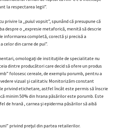
t la respectarea legii”.
i cu privire la „puiul vopsit”, spunând că presupune că
rba despre o „expresie metaforică, menită să descrie
e informarea completă, corectă şi precisă a
a celor din carne de pui”.
mentari, omologaţi de instituţiile de specialitate nu
eia dintre producători care decid să ofere un produs
rumb” folosesc cereale, de exemplu porumb, pentru a
vedere vizual şi calitativ. Monitorizăm constant
privind etichetare, astfel încât este permis să înscrie
acă minim 50% din hrana păsărilor este porumb. Este
stfel de hrană , carnea şi epiderma păsărilor să aibă
ni” privind preţul din partea retailerilor.