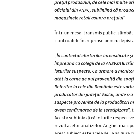
preţul produsului, de cele mai multe ori 
oficialul din ANPC, subliniind că produ
magazinele retail asupra preţului
”.
Într-un mesaj transmis public, sâmbătă 
controalele întreprinse pentru depista
„
În contextul eforturilor intensificate 
împreună cu colegii de la ANSVSA lucră
loturilor suspecte. Ca urmare a monitor
atât la carne de pui provenită din spaţ
Referitor la cele din România este vorba
producător din judeţul Vaslui, unde s-a 
suspecte provenite de la producători m
avem confirmarea de la serotipizare
”, 
Acesta subliniază că loturile respective
rezultatelor analizelor. Anghel mai spun
acest subiect este acela de „a asigura