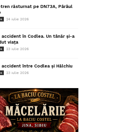
tren răsturnat pe DN73A, Pârâul
e
24 iulie 2026
ea
 accident în Codlea. Un tânăr și-a
dut viața
23 iulie 2026
ea
 accident între Codlea și Hălchiu
23 iulie 2026
ea