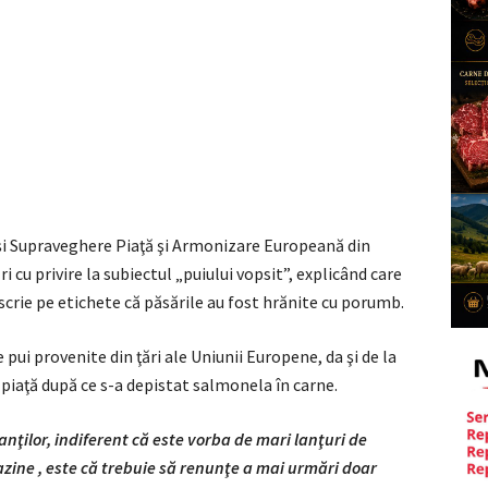
 şi Supraveghere Piaţă şi Armonizare Europeană din
i cu privire la subiectul „puiului vopsit”, explicând care
 scrie pe etichete că păsările au fost hrănite cu porumb.
ui provenite din ţări ale Uniunii Europene, da şi de la
piaţă după ce s-a depistat salmonela în carne.
nţilor, indiferent că este vorba de mari lanţuri de
zine , este că trebuie să renunţe a mai urmări doar