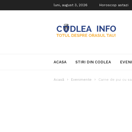
luni, august 3, 2026
Horoscop astazi
Codlea
Info
ACASA
STIRI DIN CODLEA
EVEN
Acasă
Evenimente
Carne de pui cu sal