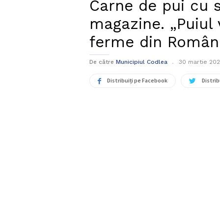
Carne de pui cu s
magazine. „Puiul 
ferme din Români
De către
Municipiul Codlea
30 martie 20
Distribuiți pe Facebook
Distrib