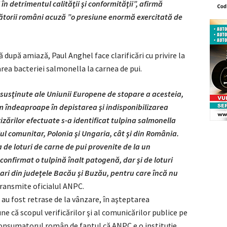
în detrimentul calităţii şi conformităţii”, afirmă
cătorii români acuză ”o presiune enormă exercitată de
după amiază, Paul Anghel face clarificări cu privire la
rea bacteriei salmonella la carnea de pui.
şi susţinute ale Uniunii Europene de stopare a acesteia,
m îndeaproape în depistarea şi indisponibilizarea
izărilor efectuate s-a identificat tulpina salmonella
iul comunitar, Polonia şi Ungaria, cât şi din România.
 de loturi de carne de pui provenite de la un
confirmat o tulpină înalt patogenă, dar şi de loturi
ari din judeţele Bacău şi Buzău, pentru care încă nu
transmite oficialul ANPC.
 au fost retrase de la vânzare, în aşteptarea
e că scopul verificărilor şi al comunicărilor publice pe
 consumatorul român de faptul că ANPC e o instituţie