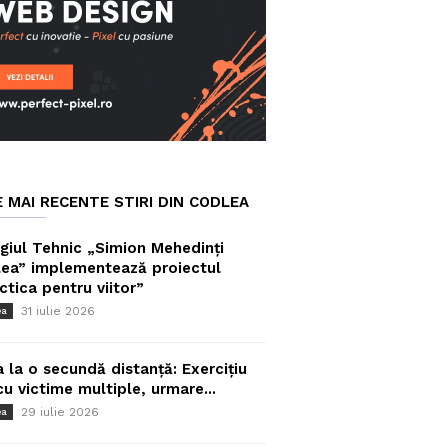
E MAI RECENTE STIRI DIN CODLEA
giul Tehnic „Simion Mehedinți
ea” implementează proiectul
ctica pentru viitor”
31 iulie 2026
ea
a la o secundă distanță: Exercițiu
cu victime multiple, urmare...
29 iulie 2026
ea