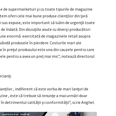
le de supermarketuri şi cu toate tipurile de magazine
em oferi cele mai bune produse clienţilor din ţară
 mai sus expuse, este important să luăm de urgenţă toate
 de îndată. Din discuţiile avute cu diverşi producători
iune enormă exercitată de magazinele retail asupra
şi vândă produsele în pierdere. Costurile mari ale
cta în preţul produsului este una din cauzele pentru care
 ele pentru a avea un preţ mai mic”, notează directorul
cianţi.
nţilor , indiferent că este vorba de mari lanţuri de
ine , este că trebuie să renunţe a mai urmări doar
în detrimentul calităţii şi conformităţii”, scrie Anghel.