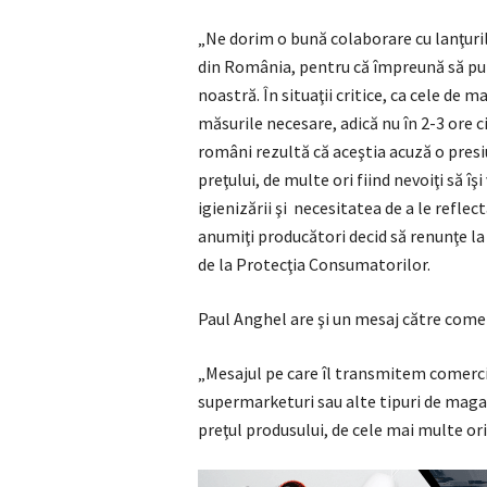
„Ne dorim o bună colaborare cu lanţuri
din România, pentru că împreună să put
noastră. În situaţii critice, ca cele de
măsurile necesare, adică nu în 2-3 ore ci
români rezultă că aceştia acuză o pres
preţului, de multe ori fiind nevoiţi să î
igienizării şi necesitatea de a le refle
anumiţi producători decid să renunţe la
de la Protecţia Consumatorilor.
Paul Anghel are şi un mesaj către comer
„Mesajul pe care îl transmitem comercia
supermarketuri sau alte tipuri de magaz
preţul produsului, de cele mai multe ori 