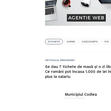
ETICHETE
CARNE
CODLEAINFO
PUI
ARTICOLUL PRECEDENT
Se dau 7 tichete de masă şi o zi lib
Ce români pot încasa 1.000 de lei î
plus la salariu
Municipiul Codlea