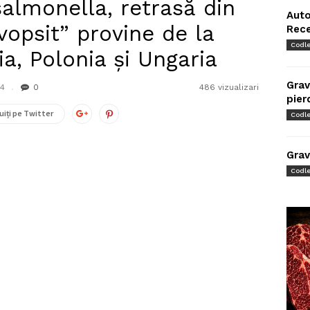
almonella, retrasă din
Auto
vopsit” provine de la
Rec
Codl
a, Polonia și Ungaria
Grav
24
0
486 vizualizari
pier
uiți pe Twitter
Codl
Grav
Codl