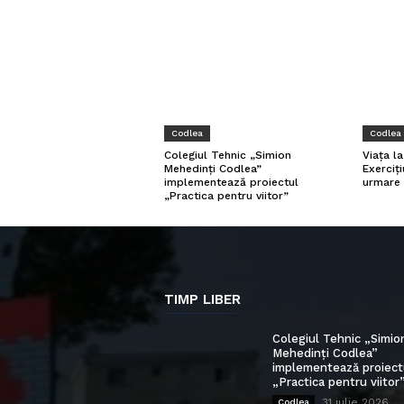
Codlea
Codlea
Viața l
Colegiul Tehnic „Simion
Exerciți
Mehedinți Codlea”
urmare 
implementează proiectul
„Practica pentru viitor”
TIMP LIBER
Colegiul Tehnic „Simio
Mehedinți Codlea”
implementează proiect
„Practica pentru viitor
31 iulie 2026
Codlea