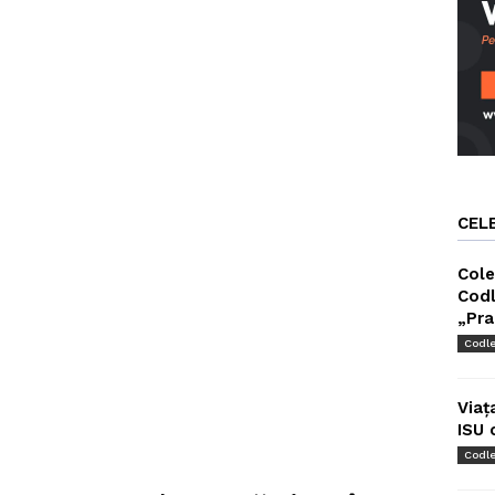
CEL
Cole
Codl
„Pra
Codl
Viaț
ISU 
Codl