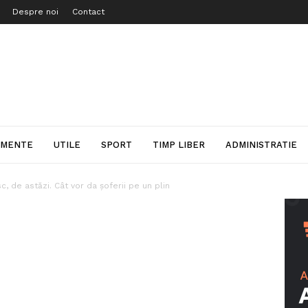
Despre noi
Contact
IMENTE
UTILE
SPORT
TIMP LIBER
ADMINISTRATIE
, de astăzi. Cât vor da șoferii pe un plin