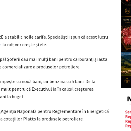
a stabilit noile tarife. Specialiștii spun că acest lucru
e
la raft vor crește și ele.
! Șoferii dau mai mulți bani pentru carburanți și asta
de comercializare a produselor petroliere.
mpește cu nouă bani, iar benzina cu 5 bani. De la
 mult pentru că Executivul ia în calcul creșterea
ani la buget.
 „Agenția Națională pentru Reglementare în Energetică
a cotațiilor Platts la produsele petroliere.