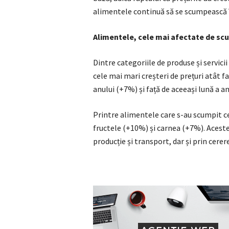
alimentele continuă să se scumpească în
Alimentele, cele mai afectate de sc
Dintre categoriile de produse și servici
cele mai mari creșteri de prețuri atât f
anului (+7%) și față de aceeași lună a a
Printre alimentele care s-au scumpit c
fructele (+10%) și carnea (+7%). Aceste
producție și transport, dar și prin cerer