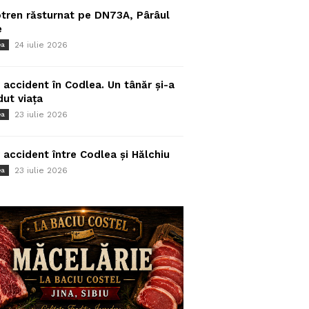
tren răsturnat pe DN73A, Pârâul
e
24 iulie 2026
ea
 accident în Codlea. Un tânăr și-a
dut viața
23 iulie 2026
ea
 accident între Codlea și Hălchiu
23 iulie 2026
ea