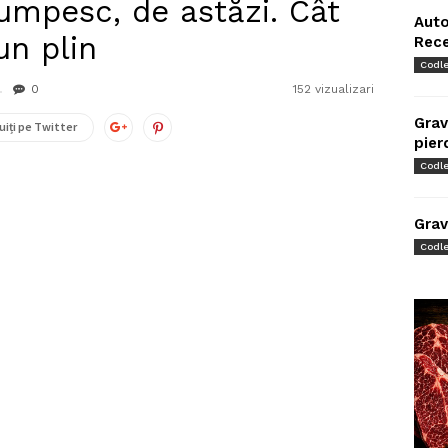
umpesc, de astăzi. Cât
Auto
un plin
Rec
Codl
0
152 vizualizari
Grav
uiți pe Twitter
pier
Codl
Grav
Codl