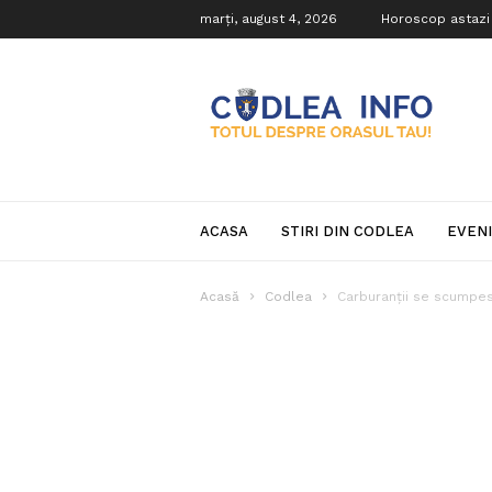
marți, august 4, 2026
Horoscop astazi
Codlea
Info
ACASA
STIRI DIN CODLEA
EVEN
Acasă
Codlea
Carburanții se scumpesc