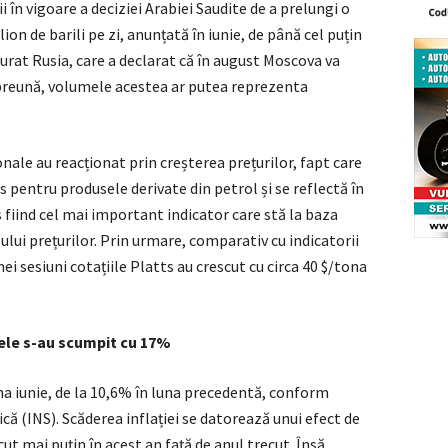
i în vigoare a deciziei Arabiei Saudite de a prelungi o
ion de barili pe zi, anunțată în iunie, de până cel puțin
ăturat Rusia, care a declarat că în august Moscova va
Împreună, volumele acestea ar putea reprezenta
nale au reacționat prin creșterea prețurilor, fapt care
s pentru produsele derivate din petrol și se reflectă în
s fiind cel mai important indicator care stă la baza
lui prețurilor. Prin urmare, comparativ cu indicatorii
imei sesiuni cotațiile Platts au crescut cu circa 40 $/tona
ntele s-au scumpit cu 17%
una iunie, de la 10,6% în luna precedentă, conform
ică (INS). Scăderea inflației se datorează unui efect de
cut mai puțin în acest an față de anul trecut. Însă