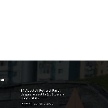
GIE
Sf. Apostoli Petru și Pavel,
despre această sărbătoare a
creștinătății
29 iunie 2022
Codlea