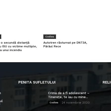
Codlea
a o secundă distanță:
Autotren răsturnat pe DN73A,
u ISU cu victime multiple,
Pârâul Rece
a unui incendiu
PENITA SUFLETULUI
RELI
n
Crima de a fi adolescent –
Tinerețe, te iau cu mine...
ul
24 noiembrie 2020
Codlea
”