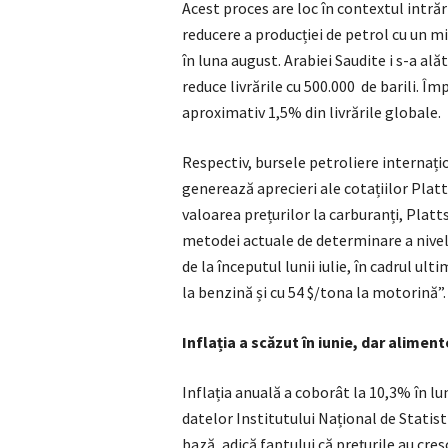
Acest proces are loc în contextul intrări
reducere a producției de petrol cu un mil
în luna august. Arabiei Saudite i s-a al
reduce livrările cu 500.000 de barili. 
aproximativ 1,5% din livrările globale.
Respectiv, bursele petroliere internațio
generează aprecieri ale cotațiilor Platt
valoarea prețurilor la carburanți, Platt
metodei actuale de determinare a nivelu
de la începutul lunii iulie, în cadrul ult
la benzină și cu 54 $/tona la motorină”.
Inflația a scăzut în iunie, dar alime
Inflația anuală a coborât la 10,3% în l
datelor Institutului Național de Statist
bază, adică faptului că prețurile au cres