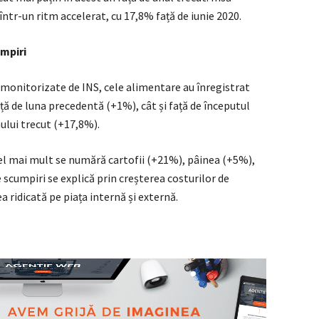
tr-un ritm accelerat, cu 17,8% față de iunie 2020.
umpiri
i monitorizate de INS, cele alimentare au înregistrat
ață de luna precedentă (+1%), cât și față de începutul
nului trecut (+17,8%).
el mai mult se numără cartofii (+21%), pâinea (+5%),
 scumpiri se explică prin creșterea costurilor de
ea ridicată pe piața internă și externă.