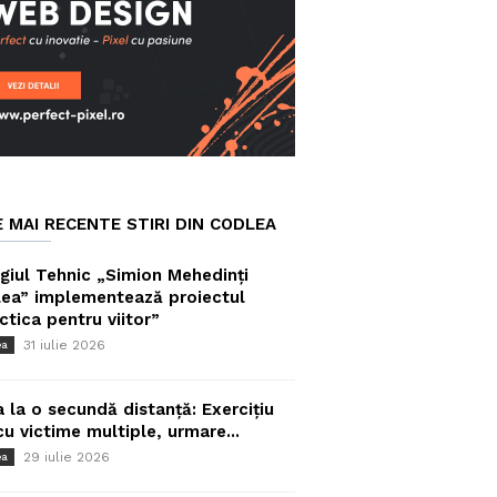
E MAI RECENTE STIRI DIN CODLEA
giul Tehnic „Simion Mehedinți
ea” implementează proiectul
ctica pentru viitor”
31 iulie 2026
ea
a la o secundă distanță: Exercițiu
cu victime multiple, urmare...
29 iulie 2026
ea