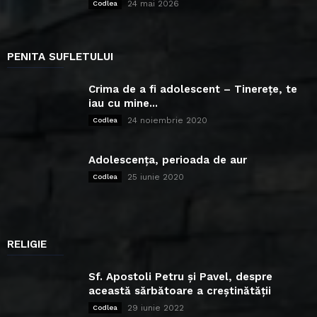
24 mai 2026
Codlea
PENITA SUFLETULUI
Crima de a fi adolescent – Tinerețe, te
iau cu mine...
24 noiembrie 2020
Codlea
Adolescența, perioada de aur
25 iunie 2020
Codlea
RELIGIE
Sf. Apostoli Petru și Pavel, despre
această sărbătoare a creștinătății
29 iunie 2022
Codlea