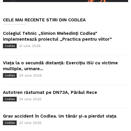
CELE MAI RECENTE STIRI DIN CODLEA
Colegiul Tehnic „Simion Mehedinți Codlea”
implementează proiectul „Practica pentru viitor”
31 iulie 2026
Codlea
Viața la o secundă distanță: Exercițiu ISU cu victime
multiple, urmare...
29 iulie 2026
Codlea
Autotren răsturnat pe DN73A, Pârâul Rece
24 iulie 2026
Codlea
Grav accident în Codlea. Un tânăr și-a pierdut viața
23 iulie 2026
Codlea