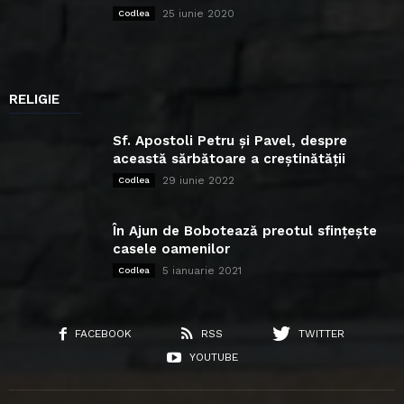
25 iunie 2020
Codlea
RELIGIE
Sf. Apostoli Petru și Pavel, despre
această sărbătoare a creștinătății
29 iunie 2022
Codlea
În Ajun de Bobotează preotul sfințește
casele oamenilor
5 ianuarie 2021
Codlea
FACEBOOK
RSS
TWITTER
YOUTUBE