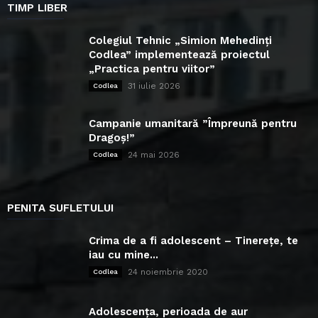
TIMP LIBER
Colegiul Tehnic „Simion Mehedinți
Codlea” implementează proiectul
„Practica pentru viitor”
31 iulie 2026
Codlea
Campanie umanitară ”Împreună pentru
Dragoș!”
24 mai 2026
Codlea
PENITA SUFLETULUI
Crima de a fi adolescent – Tinerețe, te
iau cu mine...
24 noiembrie 2020
Codlea
Adolescența, perioada de aur