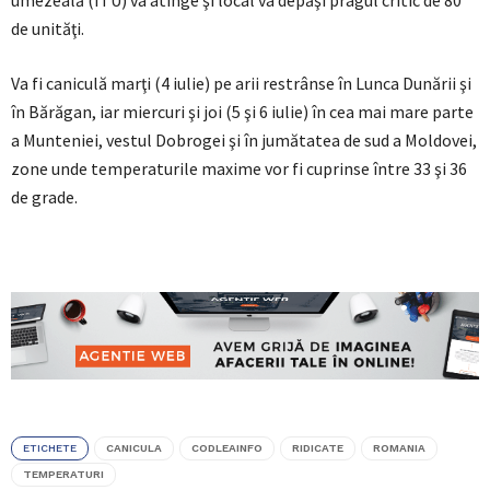
umezeală (ITU) va atinge şi local va depăşi pragul critic de 80
de unităţi.
Va fi caniculă marţi (4 iulie) pe arii restrânse în Lunca Dunării şi
în Bărăgan, iar miercuri şi joi (5 şi 6 iulie) în cea mai mare parte
a Munteniei, vestul Dobrogei şi în jumătatea de sud a Moldovei,
zone unde temperaturile maxime vor fi cuprinse între 33 şi 36
de grade.
ETICHETE
CANICULA
CODLEAINFO
RIDICATE
ROMANIA
TEMPERATURI