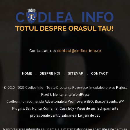
Contactați-ne:
contact@codlea-info.ro
HOME
DESPRE NOI
SITEMAP
CONTACT
© 2010 - 2026 Codlea Info - Toate Drepturile Rezervate. In colaborare cu
Perfect
Pixel
&
Mentenanta WordPress
Codlea Info recomanda
Advertoriale si Promovare SEO
,
Brasov Events
,
WP
Plugins
,
Sali Nunta Romania
,
Casa Edy - Viseu de sus
,
Echipamente
profesionale pentru saloane
si
Lenjerii de pat
Reproducerea integrala sau partiala a materialelor de pe acest site este permisa