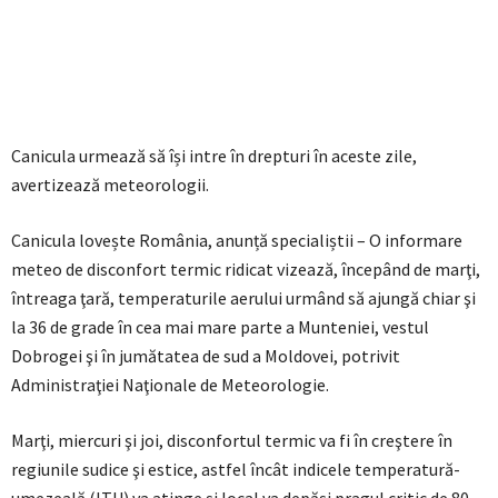
Canicula urmează să își intre în drepturi în aceste zile,
avertizează meteorologii.
Canicula lovește România, anunță specialiștii – O informare
meteo de disconfort termic ridicat vizează, începând de marţi,
întreaga ţară, temperaturile aerului urmând să ajungă chiar şi
la 36 de grade în cea mai mare parte a Munteniei, vestul
Dobrogei şi în jumătatea de sud a Moldovei, potrivit
Administraţiei Naţionale de Meteorologie.
Marţi, miercuri şi joi, disconfortul termic va fi în creştere în
regiunile sudice şi estice, astfel încât indicele temperatură-