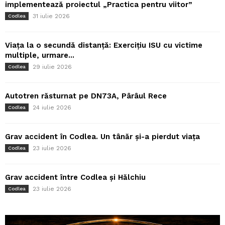
implementează proiectul „Practica pentru viitor”
31 iulie 2026
Codlea
Viața la o secundă distanță: Exercițiu ISU cu victime
multiple, urmare...
29 iulie 2026
Codlea
Autotren răsturnat pe DN73A, Pârâul Rece
24 iulie 2026
Codlea
Grav accident în Codlea. Un tânăr și-a pierdut viața
23 iulie 2026
Codlea
Grav accident între Codlea și Hălchiu
23 iulie 2026
Codlea