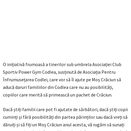
O inițiativă frumoasă a tinerilor sub umbrela Asociației Club
Sportiv Power Gym Codlea, susținută de Asociația Pentru
Înfrumusețarea Codlei, care vor să îl ajute pe Moș Crăciun să
aducă daruri familiilor din Codlea care nu au posibilități,
copiilor care merită să primească un pachet de Crăciun.
Dacă știți familii care pot fi ajutate de sărbători, dacă știți copii
cuminți și fără posibilități din partea părinților sau dacă vreți să
dăruiți și să fiți un Moș Crăciun anul acesta, vă rugăm să sunați