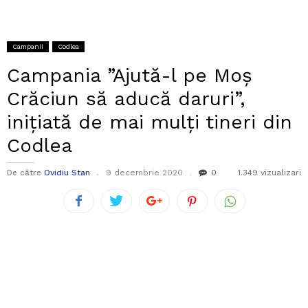
Campanii
Codlea
Campania ”Ajută-l pe Moș
Crăciun să aducă daruri”,
inițiată de mai mulți tineri din
Codlea
De către
Ovidiu Stan
9 decembrie 2020
0
1.349 vizualizari