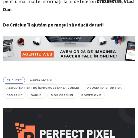
pentru mai multe informații la nr de telefon
0763693759, Vlad
Dan
.
De Crăciun îl ajutăm pe moșul să aducă daruri!
ETICHETE
AJUTA MOSUL
ASOCIAŢIA PENTRU ÎNFRUMUSEŢAREA CODLEI
ASOCIATIA SPORTIVA
CAMPANIE
DARURI
MOS CRACIUN
POWER GYM