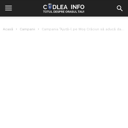
Acasă
Campanii
Campania ”Ajută-l pe Moș Crăciun să aducă daruri”, inițiată de mai mulți...