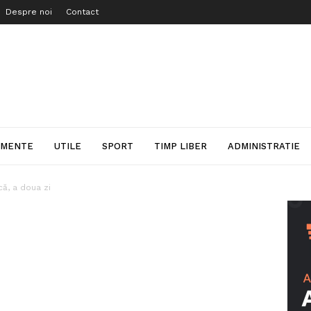
Despre noi
Contact
IMENTE
UTILE
SPORT
TIMP LIBER
ADMINISTRATIE
ă, a doua zi