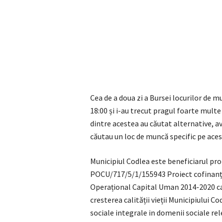
Cea de a doua zi a Bursei locurilor de mu
18:00 și i-au trecut pragul foarte mult
dintre acestea au căutat alternative, a
căutau un loc de muncă specific pe aces
Municipiul Codlea este beneficiarul pro
POCU/717/5/1/155943 Proiect cofinanț
Operațional Capital Uman 2014-2020 ca
cresterea calității vieții Municipiului C
sociale integrale in domenii sociale rel