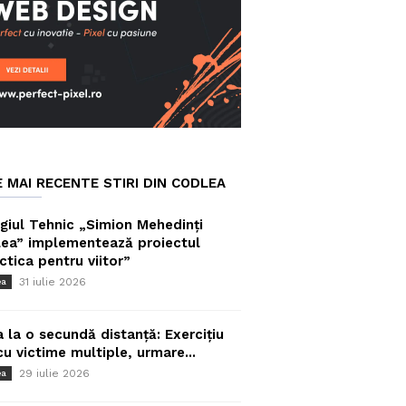
E MAI RECENTE STIRI DIN CODLEA
giul Tehnic „Simion Mehedinți
ea” implementează proiectul
ctica pentru viitor”
31 iulie 2026
ea
a la o secundă distanță: Exercițiu
cu victime multiple, urmare...
29 iulie 2026
ea