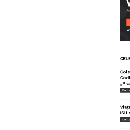
CEL
Cole
Codl
„Pra
Codl
Viaț
ISU 
Codl