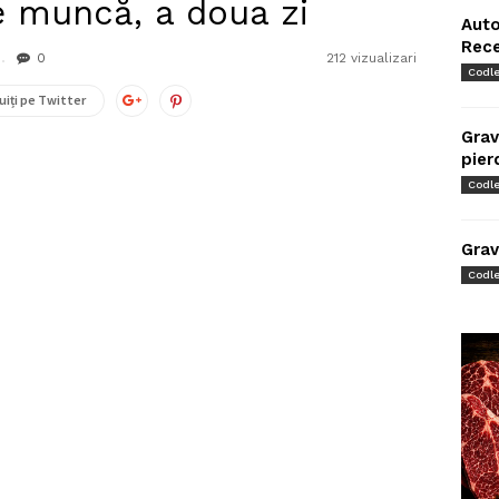
e muncă, a doua zi
Auto
Rec
0
212 vizualizari
Codl
uiți pe Twitter
Grav
pier
Codl
Grav
Codl