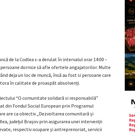
ncă de la Codlea s-a derulat în intervalul orar 14:00 –
e persoane dornice să afle ofertele angajatorilor. Multe
vând deja un loc de muncă, însă au fost si persoane care
tora în calitate de proaspăt absolvenți.
iectului “O comunitate solidară si responsabilă”
at din Fondul Social European prin Programul
re are ca obiectiv „Dezvoltarea comunitară și
odlea, județul Brașov prin asigurarea unei intervenții
evate, respectiv ocupare și antreprenoriat, servicii