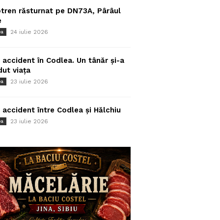
tren răsturnat pe DN73A, Pârâul
e
24 iulie 2026
ea
 accident în Codlea. Un tânăr și-a
dut viața
23 iulie 2026
ea
 accident între Codlea și Hălchiu
23 iulie 2026
ea