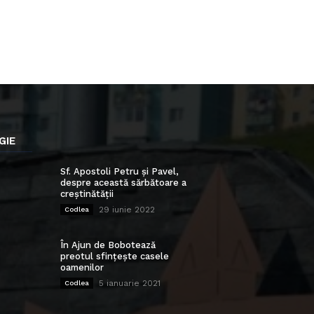
GIE
Sf. Apostoli Petru și Pavel,
despre această sărbătoare a
creștinătății
29 iunie 2022
Codlea
În Ajun de Bobotează
preotul sfințește casele
oamenilor
5 ianuarie 2021
Codlea