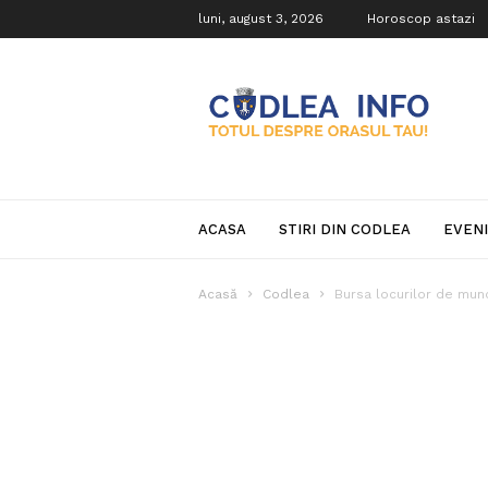
luni, august 3, 2026
Horoscop astazi
Codlea
Info
ACASA
STIRI DIN CODLEA
EVEN
Acasă
Codlea
Bursa locurilor de munc