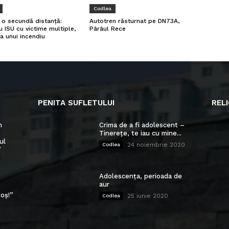
Codlea
a o secundă distanță:
Autotren răsturnat pe DN73A,
u ISU cu victime multiple,
Pârâul Rece
a unui incendiu
PENITA SUFLETULUI
RELI
n
Crima de a fi adolescent –
Tinerețe, te iau cu mine...
ul
24 noiembrie 2020
Codlea
”
Adolescența, perioada de
aur
oș!”
25 iunie 2020
Codlea