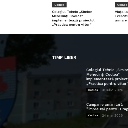
Codlea
Codlea
Viața l
Colegiul Tehnic „Simion
Exerciți
Mehedinți Codlea”
urmare 
implementează proiectul
„Practica pentru viitor”
TIMP LIBER
Colegiul Tehnic „Simio
Mehedinți Codlea”
implementează proiect
„Practica pentru viitor
31 iulie 2026
Codlea
Campanie umanitară
”Împreună pentru Drag
24 mai 2026
Codlea