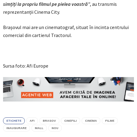
simțiți la propriu filmul pe pielea voastră”
, au transmis
reprezentanții Cinema City.
Brașovul mai are un cinematograf, situat în incinta centrului
comercial din cartierul Tractorul.
Sursa foto: Afi Europe
ETICHETE
AFI
BRASOV
CINEFILI
CINEMA
FILME
INAUGURARE
MALL
NOU