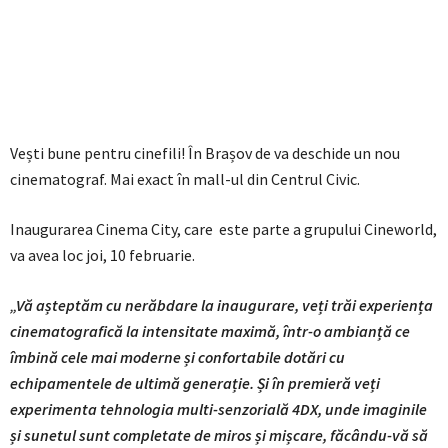
Vești bune pentru cinefili! În Brașov de va deschide un nou
cinematograf. Mai exact în mall-ul din Centrul Civic.
Inaugurarea Cinema City, care este parte a grupului Cineworld,
va avea loc joi, 10 februarie.
„Vă așteptăm cu nerăbdare la inaugurare, veți trăi experiența
cinematografică la intensitate maximă, într-o ambianță ce
îmbină cele mai moderne și confortabile dotări cu
echipamentele de ultimă generație. Și în premieră veți
experimenta tehnologia multi-senzorială 4DX, unde imaginile
și sunetul sunt completate de miros și mișcare, făcându-vă să