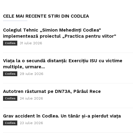
CELE MAI RECENTE STIRI DIN CODLEA
Colegiul Tehnic „Simion Mehedinți Codlea”
implementează proiectul „Practica pentru viitor”
31 iulie 2026
Codlea
Viața la o secundă distanță: Exercițiu ISU cu victime
multiple, urmare...
29 iulie 2026
Codlea
Autotren răsturnat pe DN73A, Pârâul Rece
24 iulie 2026
Codlea
Grav accident în Codlea. Un tânăr și-a pierdut viața
23 iulie 2026
Codlea