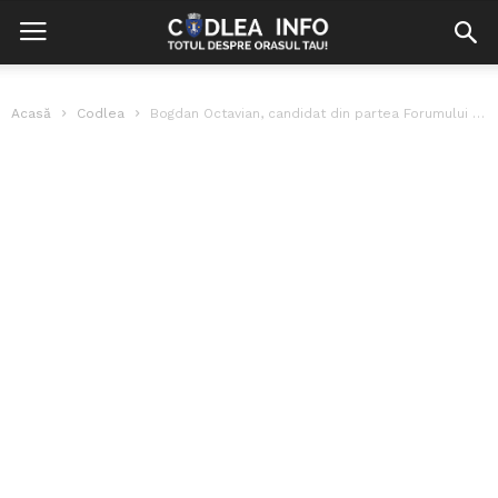
Acasă
Codlea
Bogdan Octavian, candidat din partea Forumului Democratic German