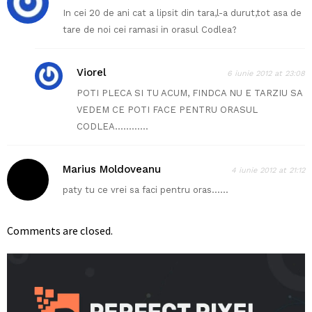
In cei 20 de ani cat a lipsit din tara,l-a durut,tot asa de
tare de noi cei ramasi in orasul Codlea?
Viorel
6 iunie 2012 at 23:08
POTI PLECA SI TU ACUM, FINDCA NU E TARZIU SA
VEDEM CE POTI FACE PENTRU ORASUL
CODLEA…………
Marius Moldoveanu
4 iunie 2012 at 21:12
paty tu ce vrei sa faci pentru oras……
Comments are closed.