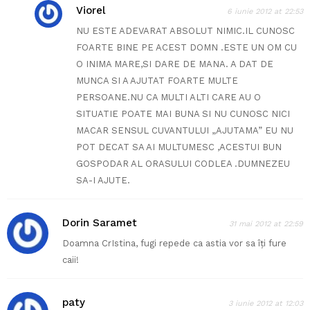
Viorel
6 iunie 2012 at 22:53
NU ESTE ADEVARAT ABSOLUT NIMIC.IL CUNOSC
FOARTE BINE PE ACEST DOMN .ESTE UN OM CU
O INIMA MARE,SI DARE DE MANA. A DAT DE
MUNCA SI A AJUTAT FOARTE MULTE
PERSOANE.NU CA MULTI ALTI CARE AU O
SITUATIE POATE MAI BUNA SI NU CUNOSC NICI
MACAR SENSUL CUVANTULUI „AJUTAMA” EU NU
POT DECAT SA AI MULTUMESC ,ACESTUI BUN
GOSPODAR AL ORASULUI CODLEA .DUMNEZEU
SA-I AJUTE.
Dorin Saramet
31 mai 2012 at 22:59
Doamna CrIstina, fugi repede ca astia vor sa îți fure
caii!
paty
3 iunie 2012 at 12:03