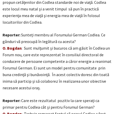
propun cetăţenilor din Codlea standarde noi de viaţă. Codlea
este locul meu natal şi a venit timpul să pun în practică
experienţa mea de viaţă şi energia mea de viaţă în folosul
locuitorilor din Codlea.
Reporter:
Sunteţi membru al Forumului German Codlea. Ce
gânduri vă preocupă în legătură cu acesta?
O. Bogdan
: Sunt mulţumit şi bucuros că am găsit în Codlea un
Forum nou, care este reprezentat în consiliul directoral de
conducere de persoane competente a căror energie a reanimat
Forumul German. Ei sunt un model pentru comunitate prin
buna credinţă şi bunăvoinţă. În acest colectiv doresc din toată
inima să particip şi să colaborez în realizarea unor obiective
necesare acestui oraş.
Reporter:
Care este rezultatul pozitiv la care speraţi ca
primar pentru Codlea cât şi pentru Forumul German?
O. Bogdan
: Trebuie remarcat faptul că oraşul Codlea a fost