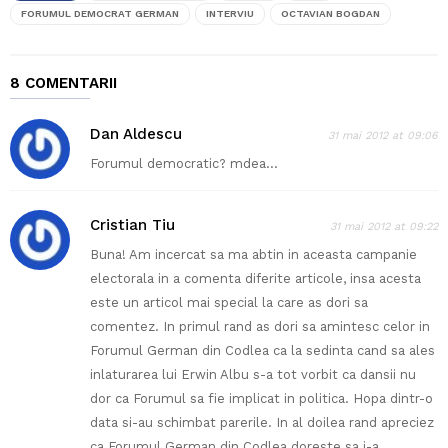
FORUMUL DEMOCRAT GERMAN
INTERVIU
OCTAVIAN BOGDAN
8 COMENTARII
Dan Aldescu
31 mai 2012 at 09:06
Forumul democratic? mdea…
Cristian Tiu
31 mai 2012 at 09:22
Buna! Am incercat sa ma abtin in aceasta campanie
electorala in a comenta diferite articole, insa acesta
este un articol mai special la care as dori sa
comentez. In primul rand as dori sa amintesc celor in
Forumul German din Codlea ca la sedinta cand sa ales
inlaturarea lui Erwin Albu s-a tot vorbit ca dansii nu
dor ca Forumul sa fie implicat in politica. Hopa dintr-o
data si-au schimbat parerile. In al doilea rand apreciez
ca Forumul German din Codlea doreste sa i-a