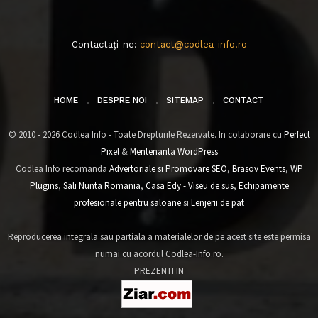
Contactați-ne:
contact@codlea-info.ro
HOME
DESPRE NOI
SITEMAP
CONTACT
© 2010 - 2026 Codlea Info - Toate Drepturile Rezervate. In colaborare cu
Perfect
Pixel
&
Mentenanta WordPress
Codlea Info recomanda
Advertoriale si Promovare SEO
,
Brasov Events
,
WP
Plugins
,
Sali Nunta Romania
,
Casa Edy - Viseu de sus
,
Echipamente
profesionale pentru saloane
si
Lenjerii de pat
Reproducerea integrala sau partiala a materialelor de pe acest site este permisa
numai cu acordul Codlea-Info.ro.
PREZENTI IN