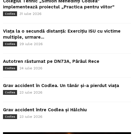
Colegiul Tehnic „Simion Mehedinți Codlea”
implementează proiectul „Practica pentru viitor”
31 iulie 2026
Codlea
Viața la o secundă distanță: Exercițiu ISU cu victime
multiple, urmare...
29 iulie 2026
Codlea
Autotren răsturnat pe DN73A, Pârâul Rece
24 iulie 2026
Codlea
Grav accident în Codlea. Un tânăr și-a pierdut viața
23 iulie 2026
Codlea
Grav accident între Codlea și Hălchiu
23 iulie 2026
Codlea