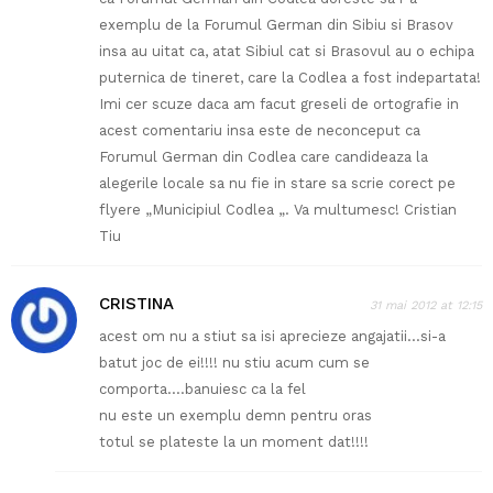
exemplu de la Forumul German din Sibiu si Brasov
insa au uitat ca, atat Sibiul cat si Brasovul au o echipa
puternica de tineret, care la Codlea a fost indepartata!
Imi cer scuze daca am facut greseli de ortografie in
acest comentariu insa este de neconceput ca
Forumul German din Codlea care candideaza la
alegerile locale sa nu fie in stare sa scrie corect pe
flyere „Municipiul Codlea „. Va multumesc! Cristian
Tiu
CRISTINA
31 mai 2012 at 12:15
acest om nu a stiut sa isi aprecieze angajatii…si-a
batut joc de ei!!!! nu stiu acum cum se
comporta….banuiesc ca la fel
nu este un exemplu demn pentru oras
totul se plateste la un moment dat!!!!