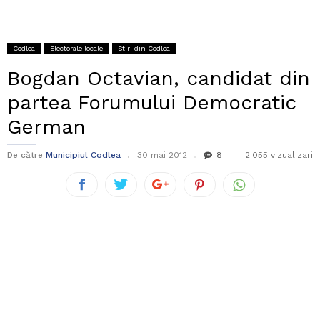
Codlea
Electorale locale
Stiri din Codlea
Bogdan Octavian, candidat din
partea Forumului Democratic
German
De către
Municipiul Codlea
30 mai 2012
8
2.055 vizualizari