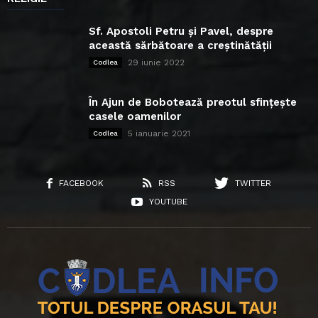
Sf. Apostoli Petru și Pavel, despre
această sărbătoare a creștinătății
29 iunie 2022
Codlea
În Ajun de Bobotează preotul sfințește
casele oamenilor
5 ianuarie 2021
Codlea
FACEBOOK
RSS
TWITTER
YOUTUBE