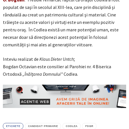
populat de saşi în secolul al XIII-lea, care prin disciplină şi
rânduială au creat un patrimoniu cultural şi material. Cine
trăieşte cu aceste valori şi virtuţi este un exemplu pozitiv
pentru oraş. În Codlea există un mare potenţial uman, este
necesar doar să direcţionezi acest potenţial în folosul
comunităţii şi mai ales al generaţiilor viitoare.
Inteviu realizat de
Klaus Dieter Untch
;
Bogdan Octavian este consilier al Parohiei nr. 4 Biserica
Ortodoxă
„Înălţarea Domnului”
Codlea.
ETICHETE
CANDIDAT PRIMARIE
CODLEA
FDGR