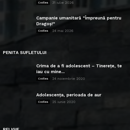
31 iulie 2026
Codlea
Campanie umanitară ”Împreună pentru
Dragoș!”
24 mai 2026
Codlea
PENITA SUFLETULUI
Crima de a fi adolescent – Tinerețe, te
iau cu mine...
24 noiembrie 2020
Codlea
Adolescența, perioada de aur
25 iunie 2020
Codlea
RELIGIE