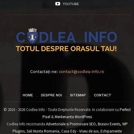
YOUTUBE
Contactați-ne:
contact@codlea-info.ro
HOME
DESPRE NOI
SITEMAP
CONTACT
© 2010 - 2026 Codlea Info - Toate Drepturile Rezervate. In colaborare cu
Perfect
Pixel
&
Mentenanta WordPress
Codlea Info recomanda
Advertoriale si Promovare SEO
,
Brasov Events
,
WP
Plugins
,
Sali Nunta Romania
,
Casa Edy - Viseu de sus
,
Echipamente