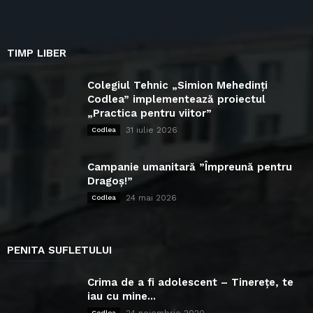
TIMP LIBER
Colegiul Tehnic „Simion Mehedinți
Codlea” implementează proiectul
„Practica pentru viitor”
31 iulie 2026
Codlea
Campanie umanitară ”Împreună pentru
Dragoș!”
24 mai 2026
Codlea
PENITA SUFLETULUI
Crima de a fi adolescent – Tinerețe, te
iau cu mine...
24 noiembrie 2020
Codlea