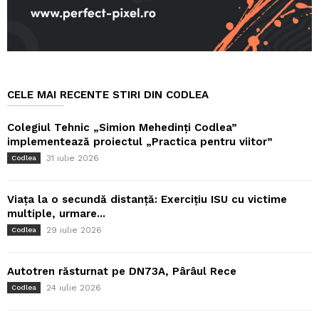
CELE MAI RECENTE STIRI DIN CODLEA
Colegiul Tehnic „Simion Mehedinți Codlea”
implementează proiectul „Practica pentru viitor”
31 iulie 2026
Codlea
Viața la o secundă distanță: Exercițiu ISU cu victime
multiple, urmare...
29 iulie 2026
Codlea
Autotren răsturnat pe DN73A, Pârâul Rece
24 iulie 2026
Codlea