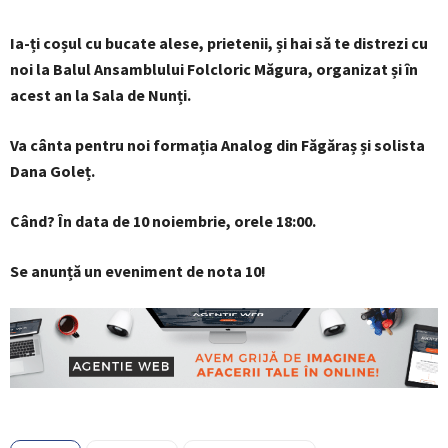
Ia-ți coșul cu bucate alese, prietenii, și hai să te distrezi cu
noi la Balul Ansamblului Folcloric Măgura, organizat și în
acest an la Sala de Nunți.
Va cânta pentru noi formația Analog din Făgăraș și solista
Dana Goleț.
Când? În data de 10 noiembrie, orele 18:00.
Se anunță un eveniment de nota 10!