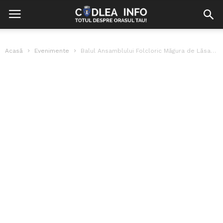
Acasă
Evenimente
Balul Ansamblului Folcloric Măgura de Lăsata Secului la Sala de Nunți