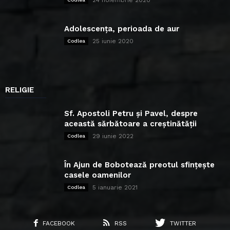
Adolescența, perioada de aur
25 iunie 2020
Codlea
RELIGIE
Sf. Apostoli Petru și Pavel, despre
această sărbătoare a creștinătății
29 iunie 2022
Codlea
În Ajun de Bobotează preotul sfințește
casele oamenilor
5 ianuarie 2021
Codlea
FACEBOOK
RSS
TWITTER