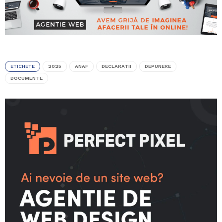
ETICHETE
2025
ANAF
DECLARATII
DEPUNERE
DOCUMENTE