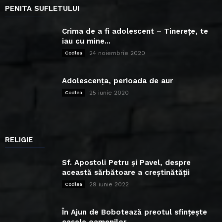
PENITA SUFLETULUI
Crima de a fi adolescent – Tinerețe, te
iau cu mine...
24 noiembrie 2020
Codlea
Adolescența, perioada de aur
25 iunie 2020
Codlea
RELIGIE
Sf. Apostoli Petru și Pavel, despre
această sărbătoare a creștinătății
29 iunie 2022
Codlea
În Ajun de Bobotează preotul sfințește
casele oamenilor