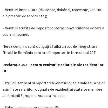
– Venituri impozitate (dividende, dobânzi, redevențe, venituri
din prestări de servicii etc.);
– Venituri scutite de impozit conform convențiilor de evitare a
dublei impuneri.
Nerezidenții nu sunt obligați să aibă un cod de înregistrare
fiscală în România pentru a fi raportați în formularul 207.
Declarația 402 – pentru veniturile salariale ale rezidenților
UE
Este utilizat pentru raportarea veniturilor salariale sau a celor
asimilate salariilor, obținute de rezidenți ai statelor membre
ale Uniunii Europene. Aceasta include:
– Salariile angajaților rezidenți UE;