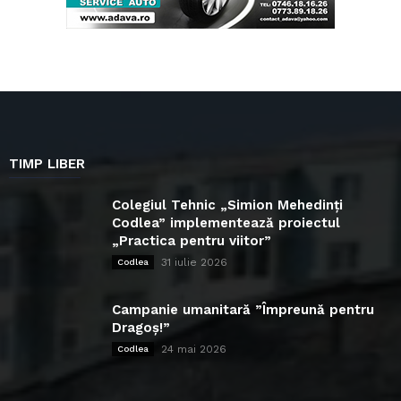
TIMP LIBER
Colegiul Tehnic „Simion Mehedinți
Codlea” implementează proiectul
„Practica pentru viitor”
31 iulie 2026
Codlea
Campanie umanitară ”Împreună pentru
Dragoș!”
24 mai 2026
Codlea