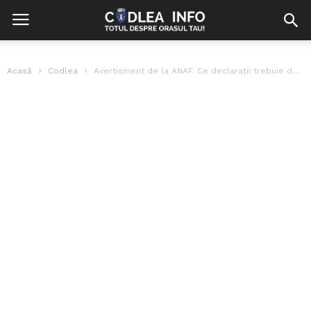
Acasă
Codlea
Avertisment de la ANAF. Ce declarații trebuie depuse până la sfârșitul săptămânii?