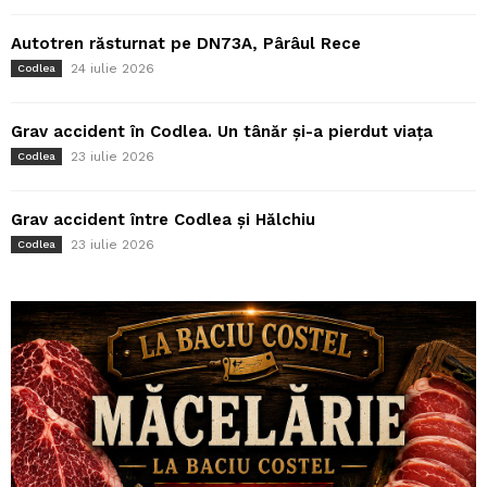
Autotren răsturnat pe DN73A, Pârâul Rece
24 iulie 2026
Codlea
Grav accident în Codlea. Un tânăr și-a pierdut viața
23 iulie 2026
Codlea
Grav accident între Codlea și Hălchiu
23 iulie 2026
Codlea