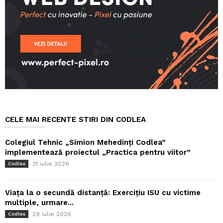
CELE MAI RECENTE STIRI DIN CODLEA
Colegiul Tehnic „Simion Mehedinți Codlea”
implementează proiectul „Practica pentru viitor”
31 iulie 2026
Codlea
Viața la o secundă distanță: Exercițiu ISU cu victime
multiple, urmare...
29 iulie 2026
Codlea