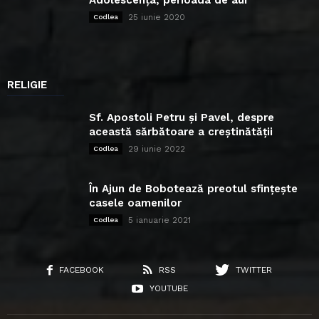
Adolescența, perioada de aur
25 iunie 2020
Codlea
RELIGIE
Sf. Apostoli Petru și Pavel, despre
această sărbătoare a creștinătății
29 iunie 2022
Codlea
În Ajun de Bobotează preotul sfințește
casele oamenilor
5 ianuarie 2021
Codlea
FACEBOOK
RSS
TWITTER
YOUTUBE