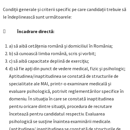
Condiții generale și criterii specific pe care candidații trebuie să
le îndeplinească sunt următoarele:

Încadrare directă:
a) să aibă cetăţenia română şi domiciliul în România;
b) să cunoască limba română, scris şi vorbit;
c) să aibă capacitate deplină de exerciţiu;
d) să fie apţi din punct de vedere medical, fizic şi psihologic;
Aptitudinea/inaptitudinea se constată de structurile de
specialitate ale MAI, printr-o examinare medicală şi
evaluare psihologică, potrivit reglementărilor specifice în
domeniu. În situaţia în care se constată inaptitudinea
pentru oricare dintre situaţii, procedura de recrutare
încetează pentru candidatul respectiv. Evaluarea
psihologică se susţine înaintea examinării medicale.
(aptitudinea/ inaptitudinea se constată de structurile de