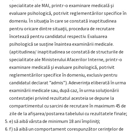
specialitate ale MAI, printr-o examinare medicală şi
evaluare psihologică, potrivit reglementărilor specifice în
domeniu. În situaţia în care se constată inaptitudinea
pentru oricare dintre situaţii, procedura de recrutare
încetează pentru candidatul respectiv. Evaluarea
psihologică se susţine înaintea examinării medicale.
(aptitudinea/ inaptitudinea se constată de structurile de
specialitate ale Ministerului Afacerilor Interne, printr-o
examinare medicală şi evaluare psihologică, potrivit
reglementărilor specifice în domeniu, exclusiv pentru
candidatul declarat ”admis”). Adeverința eliberată în urma
examinării medicale sau, după caz, în urma soluționării
contestației privind rezultatul acesteia se depune la
compartimentul cu sarcini de recrutare în maximum 45 de
zile de la afișarea/postarea tabelului cu rezultatele finale;
e) să aibă vârsta de minimum 18 ani împliniţi;
f) să aibă un comportament corespunzător cerinţelor de