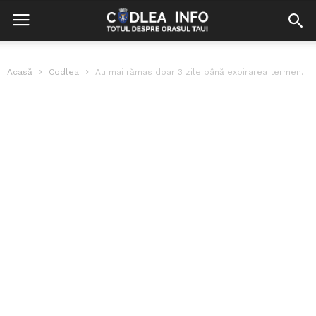
Acasă
Codlea
Au mai rămas doar 3 zile până expirarea termenului limită de înscriere...