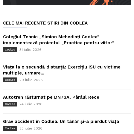
CELE MAI RECENTE STIRI DIN CODLEA
Colegiul Tehnic „Simion Mehedinți Codlea”
implementează proiectul „Practica pentru viitor”
31 iulie 2026
Codlea
Viața la o secundă distanță: Exercițiu ISU cu victime
multiple, urmare...
29 iulie 2026
Codlea
Autotren răsturnat pe DN73A, Pârâul Rece
24 iulie 2026
Codlea
Grav accident în Codlea. Un tânăr și-a pierdut viața
23 iulie 2026
Codlea