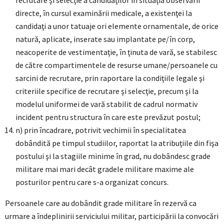
recrutare şi selecţie a candidaţilor în situaţia observării
directe, în cursul examinării medicale, a existenţei la
candidaţi a unor tatuaje ori elemente ornamentale, de orice
natură, aplicate, inserate sau implantate pe/în corp,
neacoperite de vestimentaţie, în ţinuta de vară, se stabilesc
de către compartimentele de resurse umane/persoanele cu
sarcini de recrutare, prin raportare la condiţiile legale şi
criteriile specifice de recrutare şi selecţie, precum şi la
modelul uniformei de vară stabilit de cadrul normativ
incident pentru structura în care este prevăzut postul;
n) prin încadrare, potrivit vechimii în specialitatea
dobândită pe timpul studiilor, raportat la atribuţiile din fişa
postului şi la stagiile minime în grad, nu dobândesc grade
militare mai mari decât gradele militare maxime ale
posturilor pentru care s-a organizat concurs.
Persoanele care au dobândit grade militare în rezervă ca
urmare a îndeplinirii serviciului militar, participării la convocări