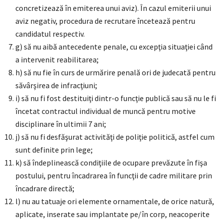
concretizează în emiterea unui aviz). În cazul emiterii unui
aviz negativ, procedura de recrutare încetează pentru
candidatul respectiv.
g) să nu aibă antecedente penale, cu excepţia situaţiei când
a intervenit reabilitarea;
h) să nu fie în curs de urmărire penală ori de judecată pentru
săvârşirea de infracţiuni;
i) să nu fi fost destituiţi dintr-o funcţie publică sau să nu le fi
încetat contractul individual de muncă pentru motive
disciplinare în ultimii 7 ani;
j) să nu fi desfăşurat activităţi de poliţie politică, astfel cum
sunt definite prin lege;
k) să îndeplinească condiţiile de ocupare prevăzute în fişa
postului, pentru încadrarea în funcţii de cadre militare prin
încadrare directă;
l) nu au tatuaje ori elemente ornamentale, de orice natură,
aplicate, inserate sau implantate pe/în corp, neacoperite