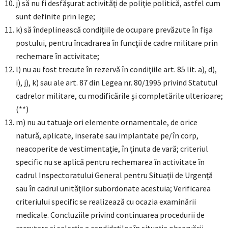
j) să nu fi desfăşurat activităţi de poliţie politică, astfel cum
sunt definite prin lege;
k) să îndeplinească condiţiile de ocupare prevăzute în fişa
postului, pentru încadrarea în funcţii de cadre militare prin
rechemare în activitate;
l) nu au fost trecute în rezervă în condiţiile art. 85 lit. a), d),
i), j), k) sau ale art. 87 din Legea nr. 80/1995 privind Statutul
cadrelor militare, cu modificările şi completările ulterioare;
(**)
m) nu au tatuaje ori elemente ornamentale, de orice
natură, aplicate, inserate sau implantate pe/în corp,
neacoperite de vestimentaţie, în ţinuta de vară; criteriul
specific nu se aplică pentru rechemarea în activitate în
cadrul Inspectoratului General pentru Situaţii de Urgenţă
sau în cadrul unităţilor subordonate acestuia; Verificarea
criteriului specific se realizează cu ocazia examinării
medicale. Concluziile privind continuarea procedurii de