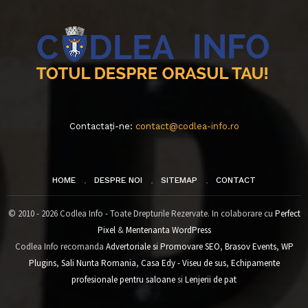
Contactați-ne:
contact@codlea-info.ro
HOME
DESPRE NOI
SITEMAP
CONTACT
© 2010 - 2026 Codlea Info - Toate Drepturile Rezervate. In colaborare cu
Perfect
Pixel
&
Mentenanta WordPress
Codlea Info recomanda
Advertoriale si Promovare SEO
,
Brasov Events
,
WP
Plugins
,
Sali Nunta Romania
,
Casa Edy - Viseu de sus
,
Echipamente
profesionale pentru saloane
si
Lenjerii de pat