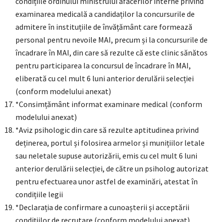
condițiile ordinului ministrului afacerilor interne privind
examinarea medicală a candidaților la concursurile de
admitere în instituțiile de învățământ care formează
personal pentru nevoile MAI, precum și la concursurile de
încadrare în MAI, din care să rezulte că este clinic sănătos
pentru participarea la concursul de încadrare în MAI,
eliberată cu cel mult 6 luni anterior derulării selecției
(conform modelului anexat)
*Consimțământ informat examinare medical (conform
modelului anexat)
*Aviz psihologic din care să rezulte aptitudinea privind
deținerea, portul și folosirea armelor și munițiilor letale
sau neletale supuse autorizării, emis cu cel mult 6 luni
anterior derulării selecției, de către un psiholog autorizat
pentru efectuarea unor astfel de examinări, atestat în
condițiile legii
*Declarația de confirmare a cunoașterii și acceptării
condițiilor de recrutare (conform modelului anexat)