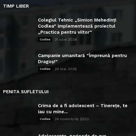
TIMP LIBER
Colegiul Tehnic „Simion Mehedinți
Codlea” implementează proiectul
„Practica pentru viitor”
31 iulie 2026
Codlea
Campanie umanitară ”Împreună pentru
Dragoș!”
24 mai 2026
Codlea
PENITA SUFLETULUI
Crima de a fi adolescent – Tinerețe, te
iau cu mine...
24 noiembrie 2020
Codlea