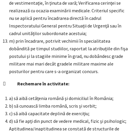
de vestimentaţie, în ţinuta de vară; Verificarea cerinţei se
realizează cu ocazia examinării medicale. Criteriul specific
nu se aplică pentru încadrarea directă în cadrul
Inspectoratului General pentru Situaţii de Urgenţă sau în
cadrul unităţilor subordonate acestuia;
m) prin încadrare, potrivit vechimii în specialitatea
dobândită pe timpul studiilor, raportat la atribuţiile din fişa
postului şi la stagiile minime în grad, nu dobândesc grade
militare mai mari decât gradele militare maxime ale
posturilor pentru care s-a organizat concurs.

Rechemare în activitate:
a) să aibă cetăţenia română şi domiciliul în România;
b) să cunoască limba română, scris şi vorbit;
c) să aibă capacitate deplină de exerciţiu;
d) să fie apţi din punct de vedere medical, fizic şi psihologic;
Aptitudinea/inaptitudinea se constată de structurile de