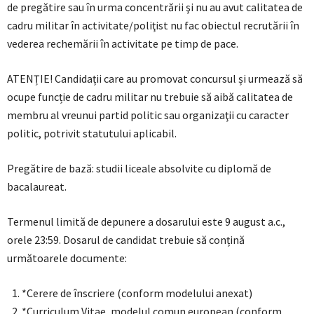
de pregătire sau în urma concentrării şi nu au avut calitatea de
cadru militar în activitate/poliţist nu fac obiectul recrutării în
vederea rechemării în activitate pe timp de pace.
ATENȚIE! Candidații care au promovat concursul și urmează să
ocupe funcție de cadru militar nu trebuie să aibă calitatea de
membru al vreunui partid politic sau organizaţii cu caracter
politic, potrivit statutului aplicabil.
Pregătire de bază: studii liceale absolvite cu diplomă de
bacalaureat.
Termenul limită de depunere a dosarului este 9 august a.c.,
orele 23:59. Dosarul de candidat trebuie să conțină
următoarele documente:
*Cerere de înscriere (conform modelului anexat)
*Curriculum Vitae, modelul comun european (conform