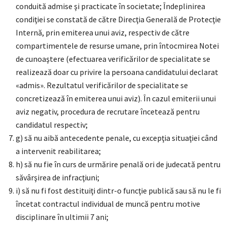
conduită admise şi practicate în societate; Îndeplinirea
condiţiei se constată de către Direcţia Generală de Protecţie
Internă, prin emiterea unui aviz, respectiv de către
compartimentele de resurse umane, prin întocmirea Notei
de cunoaştere (efectuarea verificărilor de specialitate se
realizează doar cu privire la persoana candidatului declarat
«admis». Rezultatul verificărilor de specialitate se
concretizează în emiterea unui aviz). În cazul emiterii unui
aviz negativ, procedura de recrutare încetează pentru
candidatul respectiv;
g) să nu aibă antecedente penale, cu excepţia situaţiei când
a intervenit reabilitarea;
h) să nu fie în curs de urmărire penală ori de judecată pentru
săvârşirea de infracţiuni;
i) să nu fi fost destituiţi dintr-o funcţie publică sau să nu le fi
încetat contractul individual de muncă pentru motive
disciplinare în ultimii 7 ani;