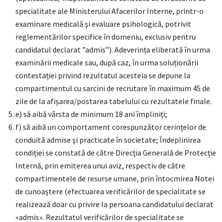
specialitate ale Ministerului Afacerilor Interne, printr-o
examinare medicală şi evaluare psihologică, potrivit
reglementărilor specifice în domeniu, exclusiv pentru
candidatul declarat ”admis”). Adeverința eliberată în urma
examinării medicale sau, după caz, în urma soluționării
contestației privind rezultatul acesteia se depune la
compartimentul cu sarcini de recrutare în maximum 45 de
zile de la afișarea/postarea tabelului cu rezultatele finale.
e) să aibă vârsta de minimum 18 ani împliniţi;
f) să aibă un comportament corespunzător cerinţelor de
conduită admise şi practicate în societate; Îndeplinirea
condiţiei se constată de către Direcţia Generală de Protecţie
Internă, prin emiterea unui aviz, respectiv de către
compartimentele de resurse umane, prin întocmirea Notei
de cunoaştere (efectuarea verificărilor de specialitate se
realizează doar cu privire la persoana candidatului declarat
«admis». Rezultatul verificărilor de specialitate se