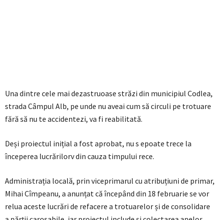
Una dintre cele mai dezastruoase străzi din municipiul Codlea,
strada Câmpul Alb, pe unde nu aveai cum să circuli pe trotuare
fără să nu te accidentezi, va fi reabilitată.
Deși proiectul inițial a fost aprobat, nu s epoate trece la
începerea lucrărilorv din cauza timpului rece.
Administrația locală, prin viceprimarul cu atribuțiuni de primar,
Mihai Cîmpeanu, a anunțat că începând din 18 februarie se vor
relua aceste lucrări de refacere a trotuarelor și de consolidare
a părții carosabile, iar proiectul include și colectarea apelor