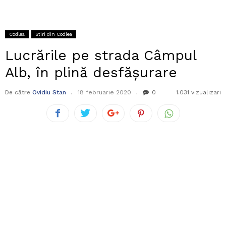
Codlea
Stiri din Codlea
Lucrările pe strada Câmpul
Alb, în plină desfăşurare
De către
Ovidiu Stan
18 februarie 2020
0
1.031 vizualizari