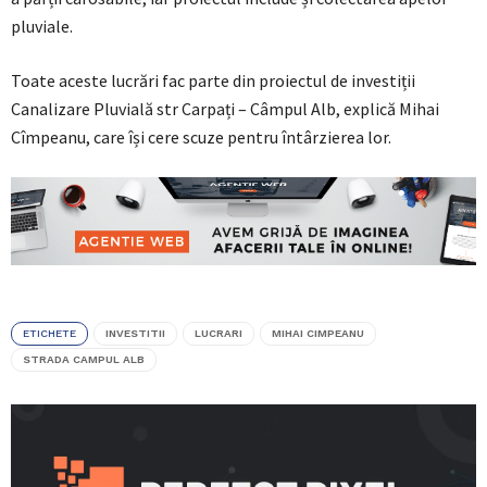
pluviale.
Toate aceste lucrări fac parte din proiectul de investiții
Canalizare Pluvială str Carpați – Câmpul Alb, explică Mihai
Cîmpeanu, care își cere scuze pentru întârzierea lor.
ETICHETE
INVESTITII
LUCRARI
MIHAI CIMPEANU
STRADA CAMPUL ALB