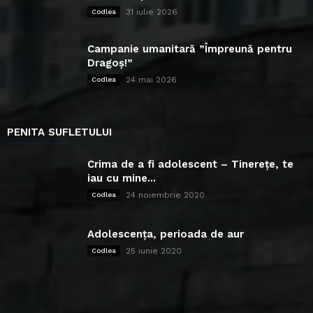
31 iulie 2026
Codlea
Campanie umanitară ”Împreună pentru
Dragoș!”
24 mai 2026
Codlea
PENITA SUFLETULUI
Crima de a fi adolescent – Tinerețe, te
iau cu mine...
24 noiembrie 2020
Codlea
Adolescența, perioada de aur
25 iunie 2020
Codlea