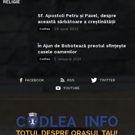
RELIGIE
Sf. Apostoli Petru și Pavel, despre
această sărbătoare a creștinătății
29 iunie 2022
Codlea
În Ajun de Bobotează preotul sfințește
casele oamenilor
5 ianuarie 2021
Codlea
FACEBOOK
RSS
TWITTER
YOUTUBE