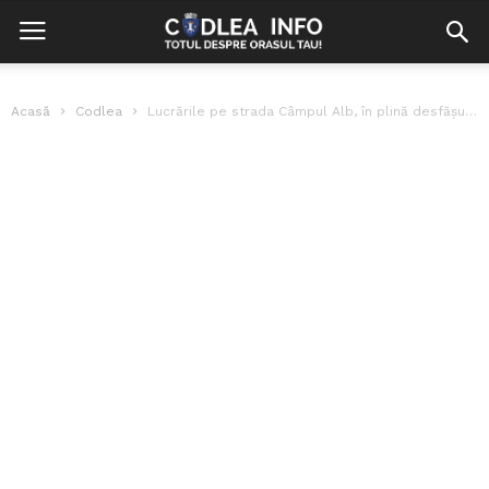
Acasă
Codlea
Lucrările pe strada Câmpul Alb, în plină desfăşurare