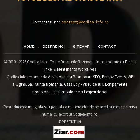
Contactați-ne:
contact@codlea-info.ro
HOME
DESPRE NOI
SITEMAP
CONTACT
© 2010 - 2026 Codlea Info - Toate Drepturile Rezervate. In colaborare cu
Perfect
Pixel
&
Mentenanta WordPress
Codlea Info recomanda
Advertoriale si Promovare SEO
,
Brasov Events
,
WP
Plugins
,
Sali Nunta Romania
,
Casa Edy - Viseu de sus
,
Echipamente
profesionale pentru saloane
si
Lenjerii de pat
Reproducerea integrala sau partiala a materialelor de pe acest site este permisa
numai cu acordul Codlea-Info.ro.
PREZENTI IN