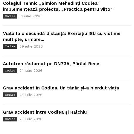
Colegiul Tehnic „Simion Mehedinți Codlea”
implementează proiectul „Practica pentru viitor”
31 iulie 2026
Codlea
Viața la o secundă distanță: Exercițiu ISU cu victime
multiple, urmare...
29 iulie 2026
Codlea
Autotren răsturnat pe DN73A, Pârâul Rece
24 iulie 2026
Codlea
Grav accident în Codlea. Un tânăr și-a pierdut viața
23 iulie 2026
Codlea
Grav accident între Codlea și Hălchiu
23 iulie 2026
Codlea