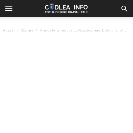
Acasă
Codlea
Atmosferă festivă cu Gaudeamus, boboci și oficialități la deschiderea anului universitar