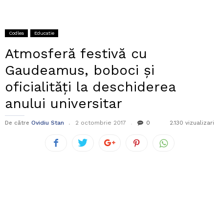
Codlea
Educatie
Atmosferă festivă cu
Gaudeamus, boboci și
oficialități la deschiderea
anului universitar
De către
Ovidiu Stan
2 octombrie 2017
0
2.130 vizualizari