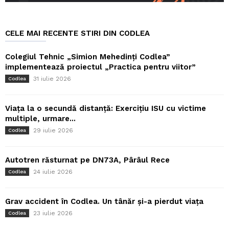
CELE MAI RECENTE STIRI DIN CODLEA
Colegiul Tehnic „Simion Mehedinți Codlea”
implementează proiectul „Practica pentru viitor”
31 iulie 2026
Codlea
Viața la o secundă distanță: Exercițiu ISU cu victime
multiple, urmare...
29 iulie 2026
Codlea
Autotren răsturnat pe DN73A, Pârâul Rece
24 iulie 2026
Codlea
Grav accident în Codlea. Un tânăr și-a pierdut viața
23 iulie 2026
Codlea