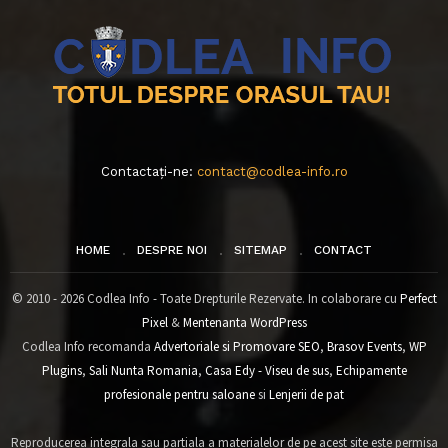
Contactați-ne:
contact@codlea-info.ro
HOME
DESPRE NOI
SITEMAP
CONTACT
© 2010 - 2026 Codlea Info - Toate Drepturile Rezervate. In colaborare cu
Perfect
Pixel
&
Mentenanta WordPress
Codlea Info recomanda
Advertoriale si Promovare SEO
,
Brasov Events
,
WP
Plugins
,
Sali Nunta Romania
,
Casa Edy - Viseu de sus
,
Echipamente
profesionale pentru saloane
si
Lenjerii de pat
Reproducerea integrala sau partiala a materialelor de pe acest site este permisa