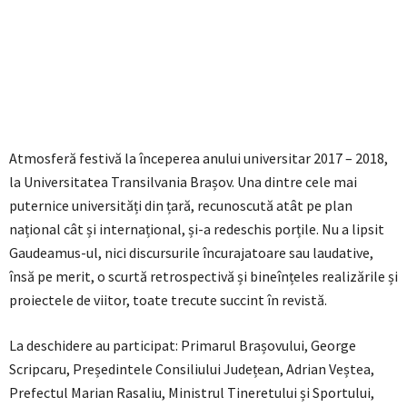
Atmosferă festivă la începerea anului universitar 2017 – 2018,
la Universitatea Transilvania Brașov. Una dintre cele mai
puternice universități din țară, recunoscută atât pe plan
național cât și internațional, și-a redeschis porțile. Nu a lipsit
Gaudeamus-ul, nici discursurile încurajatoare sau laudative,
însă pe merit, o scurtă retrospectivă și bineînțeles realizările și
proiectele de viitor, toate trecute succint în revistă.
La deschidere au participat: Primarul Brașovului, George
Scripcaru, Președintele Consiliului Județean, Adrian Veștea,
Prefectul Marian Rasaliu, Ministrul Tineretului și Sportului,