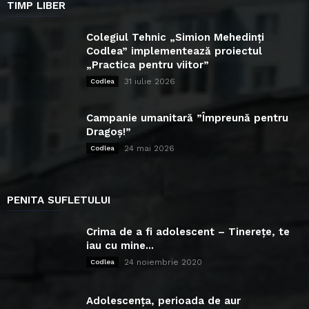
TIMP LIBER
Colegiul Tehnic „Simion Mehedinți
Codlea” implementează proiectul
„Practica pentru viitor”
31 iulie 2026
Codlea
Campanie umanitară ”Împreună pentru
Dragoș!”
24 mai 2026
Codlea
PENITA SUFLETULUI
Crima de a fi adolescent – Tinerețe, te
iau cu mine...
24 noiembrie 2020
Codlea
Adolescența, perioada de aur