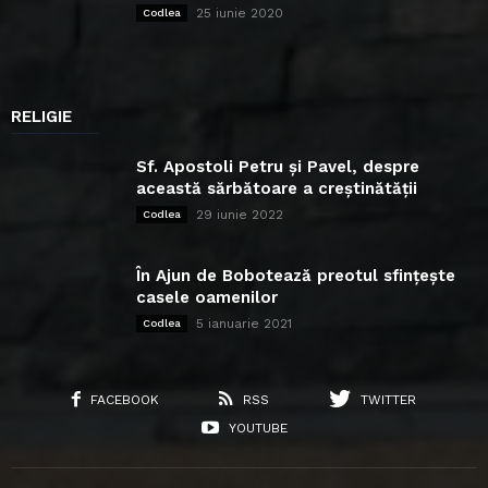
25 iunie 2020
Codlea
RELIGIE
Sf. Apostoli Petru și Pavel, despre
această sărbătoare a creștinătății
29 iunie 2022
Codlea
În Ajun de Bobotează preotul sfințește
casele oamenilor
5 ianuarie 2021
Codlea
FACEBOOK
RSS
TWITTER
YOUTUBE