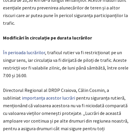
esențiale pentru prevenirea alunecărilor de teren și a altor
riscuri care ar putea pune în pericol siguranța participanților la
trafic.
Modificări în circulație pe durata lucrărilor
În perioada lucrărilor
, traficul rutier va fi restricționat pe un
singur sens, iar circulația va fi dirijată de piloți de trafic. Aceste
restricții vor fi valabile zilnic, de luni până sâmbătă, între orele
7:00 și 16:00.
Directorul Regional al DRDP Craiova, Călin Cosmin, a
subliniat
importanța acestor lucrări
pentru siguranța rutieră,
menționând că valoarea acestora nu va fi niciodată comparată
cu valoarea vieților omenești protejate. „Lucrări de această
amploare vor continua și pe alte drumuri din regiunea noastră,
pentru a asigura drumuri cât mai sigure pentru toți