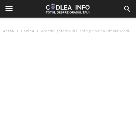
Acasă
Codlea
Atenție, șoferi! Noi lucrări pe Valea Oltului: Modificări în circulația rutieră