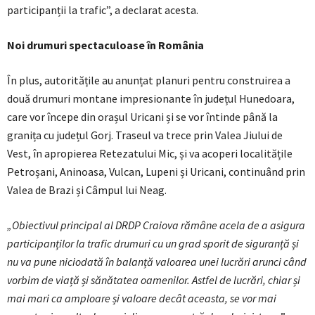
participanții la trafic”, a declarat acesta.
Noi drumuri spectaculoase în România
În plus, autoritățile au anunțat planuri pentru construirea a
două drumuri montane impresionante în județul Hunedoara,
care vor începe din orașul Uricani și se vor întinde până la
granița cu județul Gorj. Traseul va trece prin Valea Jiului de
Vest, în apropierea Retezatului Mic, și va acoperi localitățile
Petroșani, Aninoasa, Vulcan, Lupeni și Uricani, continuând prin
Valea de Brazi și Câmpul lui Neag.
„Obiectivul principal al DRDP Craiova rămâne acela de a asigura
participanților la trafic drumuri cu un grad sporit de siguranță și
nu va pune niciodată în balanță valoarea unei lucrări arunci când
vorbim de viață și sănătatea oamenilor. Astfel de lucrări, chiar și
mai mari ca amploare și valoare decât aceasta, se vor mai