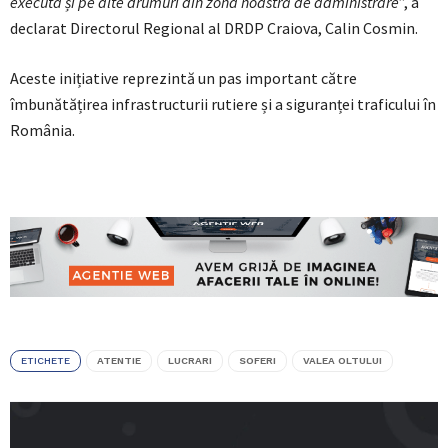
executa și pe alte drumuri din zona noastră de administrare
”, a
declarat Directorul Regional al DRDP Craiova, Calin Cosmin.
Aceste inițiative reprezintă un pas important către
îmbunătățirea infrastructurii rutiere și a siguranței traficului în
România.
ETICHETE
ATENTIE
LUCRARI
SOFERI
VALEA OLTULUI