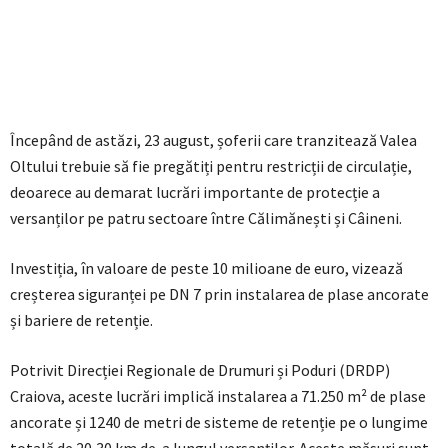
Începând de astăzi, 23 august, șoferii care tranzitează Valea
Oltului trebuie să fie pregătiți pentru restricții de circulație,
deoarece au demarat lucrări importante de protecție a
versanților pe patru sectoare între Călimănești și Câineni.
Investiția, în valoare de peste 10 milioane de euro, vizează
creșterea siguranței pe DN 7 prin instalarea de plase ancorate
și bariere de retenție.
Potrivit Direcției Regionale de Drumuri și Poduri (DRDP)
Craiova, aceste lucrări implică instalarea a 71.250 m² de plase
ancorate și 1240 de metri de sisteme de retenție pe o lungime
totală de 20,30 km de-a lungul versanților. Aceste măsuri sunt