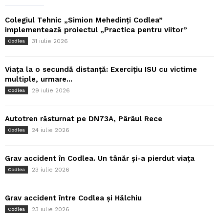
Colegiul Tehnic „Simion Mehedinți Codlea”
implementează proiectul „Practica pentru viitor”
31 iulie 2026
Codlea
Viața la o secundă distanță: Exercițiu ISU cu victime
multiple, urmare...
29 iulie 2026
Codlea
Autotren răsturnat pe DN73A, Pârâul Rece
24 iulie 2026
Codlea
Grav accident în Codlea. Un tânăr și-a pierdut viața
23 iulie 2026
Codlea
Grav accident între Codlea și Hălchiu
23 iulie 2026
Codlea