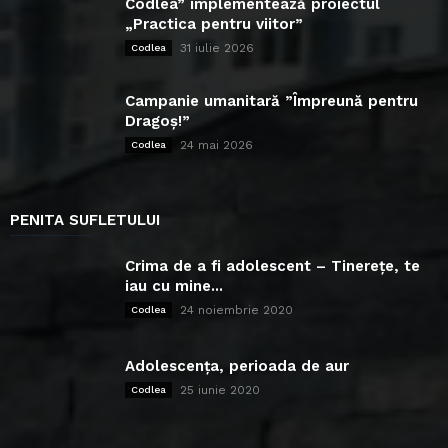
Codlea” implementează proiectul
„Practica pentru viitor”
31 iulie 2026
Codlea
Campanie umanitară ”Împreună pentru
Dragoș!”
24 mai 2026
Codlea
PENITA SUFLETULUI
Crima de a fi adolescent – Tinerețe, te
iau cu mine...
24 noiembrie 2020
Codlea
Adolescența, perioada de aur
25 iunie 2020
Codlea