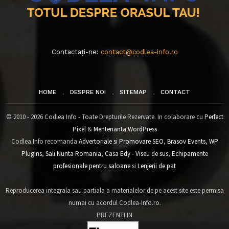
Contactați-ne:
contact@codlea-info.ro
HOME
DESPRE NOI
SITEMAP
CONTACT
© 2010 - 2026 Codlea Info - Toate Drepturile Rezervate. In colaborare cu
Perfect
Pixel
&
Mentenanta WordPress
Codlea Info recomanda
Advertoriale si Promovare SEO
,
Brasov Events
,
WP
Plugins
,
Sali Nunta Romania
,
Casa Edy - Viseu de sus
,
Echipamente
profesionale pentru saloane
si
Lenjerii de pat
Reproducerea integrala sau partiala a materialelor de pe acest site este permisa
numai cu acordul Codlea-Info.ro.
PREZENTI IN