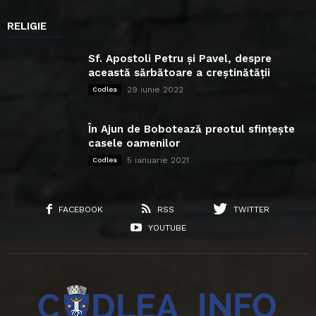
RELIGIE
Sf. Apostoli Petru și Pavel, despre
această sărbătoare a creștinătății
29 iunie 2022
Codlea
În Ajun de Bobotează preotul sfințește
casele oamenilor
5 ianuarie 2021
Codlea
FACEBOOK
RSS
TWITTER
YOUTUBE