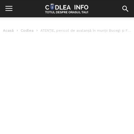
Acasă
Codlea
ATENȚIE, pericol de avalanșă în munții Bucegi și Făgăraș