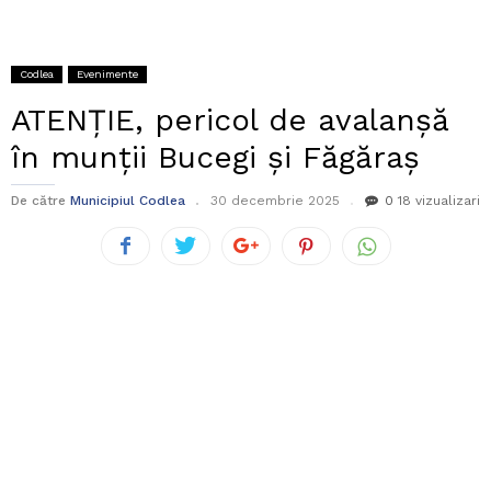
Codlea
Evenimente
ATENȚIE, pericol de avalanșă
în munții Bucegi și Făgăraș
De către
Municipiul Codlea
30 decembrie 2025
0
18 vizualizari