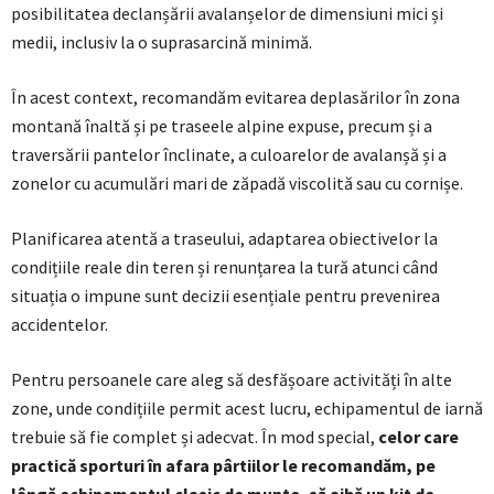
posibilitatea declanșării avalanșelor de dimensiuni mici și
medii, inclusiv la o suprasarcină minimă.
În acest context, recomandăm evitarea deplasărilor în zona
montană înaltă și pe traseele alpine expuse, precum și a
traversării pantelor înclinate, a culoarelor de avalanșă și a
zonelor cu acumulări mari de zăpadă viscolită sau cu cornișe.
Planificarea atentă a traseului, adaptarea obiectivelor la
condițiile reale din teren și renunțarea la tură atunci când
situația o impune sunt decizii esențiale pentru prevenirea
accidentelor.
Pentru persoanele care aleg să desfășoare activități în alte
zone, unde condițiile permit acest lucru, echipamentul de iarnă
trebuie să fie complet și adecvat. În mod special,
celor care
practică sporturi în afara pârtiilor le recomandăm, pe