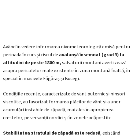
Având în vedere informarea nivometeorologică emisă pentru
perioada în curs și riscul de
avalanșă însemnat (grad 3) la
altitudini de peste 1800 m,
salvatorii montani avertizează
asupra pericolelor reale existente în zona montană înaltă, în
special în masivele Făgăraș și Bucegi.
Condițiile recente, caracterizate de vânt puternic și ninsori
viscolite, au favorizat formarea plăcilor de vânt și a unor
acumulări instabile de zăpadă, mai ales în apropierea
crestelor, pe versanții nordici și în zonele adăpostite.
Stabilitatea stratului de zăpadă este redusă
, existând