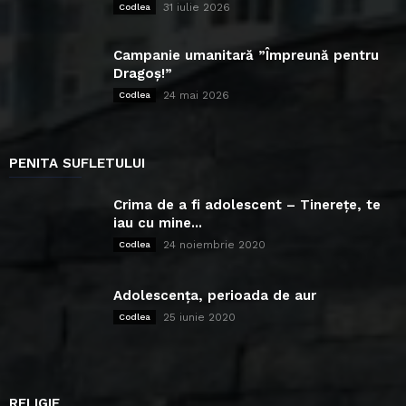
31 iulie 2026
Codlea
Campanie umanitară ”Împreună pentru
Dragoș!”
24 mai 2026
Codlea
PENITA SUFLETULUI
Crima de a fi adolescent – Tinerețe, te
iau cu mine...
24 noiembrie 2020
Codlea
Adolescența, perioada de aur
25 iunie 2020
Codlea
RELIGIE