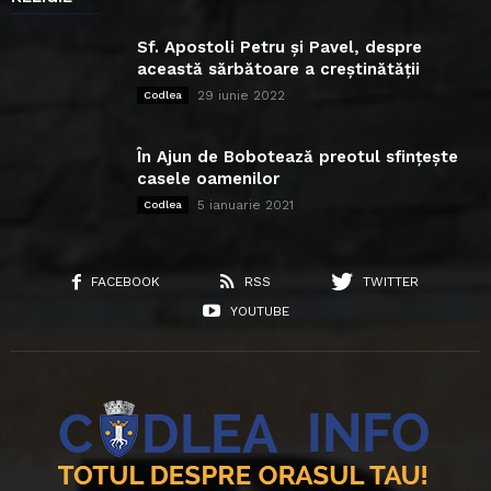
Sf. Apostoli Petru și Pavel, despre
această sărbătoare a creștinătății
29 iunie 2022
Codlea
În Ajun de Bobotează preotul sfințește
casele oamenilor
5 ianuarie 2021
Codlea
FACEBOOK
RSS
TWITTER
YOUTUBE