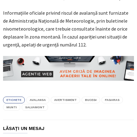
Informațiile oficiale privind riscul de avalanșă sunt furnizate
de Administrația Națională de Meteorologie, prin buletinele
nivometeorologice, care trebuie consultate înainte de orice
deplasare în zona montană. În cazul apariției unei situații de
urgență, apelați de urgență numărul 112.
ETICHETE
AVALANSA
AVERTISMENT
BUCEGI
FAGARAS
MUNTI
SALVAMONT
LĂSAȚI UN MESAJ