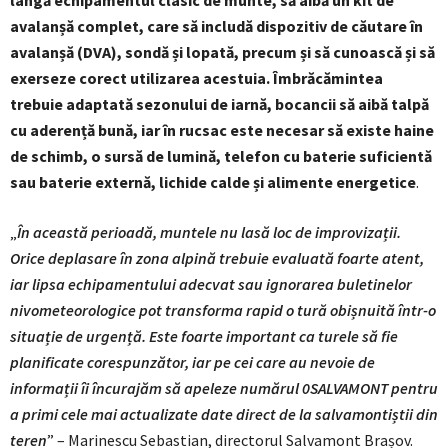
lângă echipamentul clasic de munte, să aibă un kit de
avalanșă complet, care să includă dispozitiv de căutare în
avalanșă (DVA), sondă și lopată, precum și să cunoască și să
exerseze corect utilizarea acestuia. Îmbrăcămintea
trebuie adaptată sezonului de iarnă, bocancii să aibă talpă
cu aderență bună, iar în rucsac este necesar să existe haine
de schimb, o sursă de lumină, telefon cu baterie suficientă
sau baterie externă, lichide calde și alimente energetice
.
„
În această perioadă, muntele nu lasă loc de improvizații.
Orice deplasare în zona alpină trebuie evaluată foarte atent,
iar lipsa echipamentului adecvat sau ignorarea buletinelor
nivometeorologice pot transforma rapid o tură obișnuită într-o
situație de urgență. Este foarte important ca turele să fie
planificate corespunzător, iar pe cei care au nevoie de
informații îi încurajăm să apeleze numărul 0SALVAMONT pentru
a primi cele mai actualizate date direct de la salvamontiștii din
teren
” – Marinescu Sebastian, directorul Salvamont Brașov.