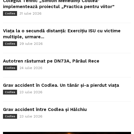
Colegiul Tehnic „Simion Mehedinți Codlea”
implementează proiectul „Practica pentru viitor”
31 iulie 2026
Codlea
Viața la o secundă distanță: Exercițiu ISU cu victime
multiple, urmare...
29 iulie 2026
Codlea
Autotren răsturnat pe DN73A, Pârâul Rece
24 iulie 2026
Codlea
Grav accident în Codlea. Un tânăr și-a pierdut viața
23 iulie 2026
Codlea
Grav accident între Codlea și Hălchiu
23 iulie 2026
Codlea