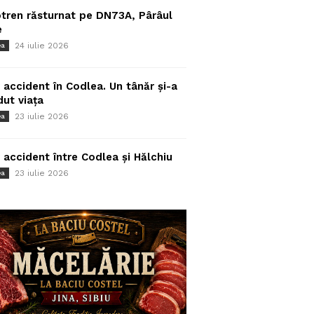
tren răsturnat pe DN73A, Pârâul
e
24 iulie 2026
ea
 accident în Codlea. Un tânăr și-a
dut viața
23 iulie 2026
ea
 accident între Codlea și Hălchiu
23 iulie 2026
ea