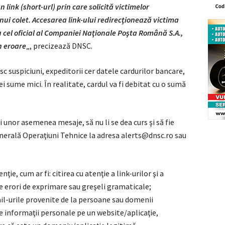
 link (short-url) prin care solicită victimelor
nui colet. Accesarea link-ului redirecţionează victima
 cel oficial al Companiei Naţionale Poşta Română S.A.,
n eroare
„, precizează DNSC.
sc suspiciuni, expeditorii cer datele cardurilor bancare,
i sume mici. În realitate, cardul va fi debitat cu o sumă
i unor asemenea mesaje, să nu li se dea curs şi să fie
enerală Operaţiuni Tehnice la adresa alerts@dnsc.ro sau
ie, cum ar fi: citirea cu atenţie a link-urilor şi a
e erori de exprimare sau greşeli gramaticale;
il-urile provenite de la persoane sau domenii
e informaţii personale pe un website/aplicaţie,