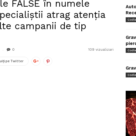
ele FALSE în numele
Auto
ecialiștii atrag atenția
Rec
Codl
lte campanii de tip
Grav
pier
0
109 vizualizari
Codl
uiți pe Twitter
Grav
Codl