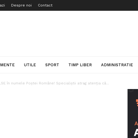
azi
Despre noi
Contact
IMENTE
UTILE
SPORT
TIMP LIBER
ADMINISTRATIE
SE în numele Poștei Române! Specialiștii atrag atenția că...