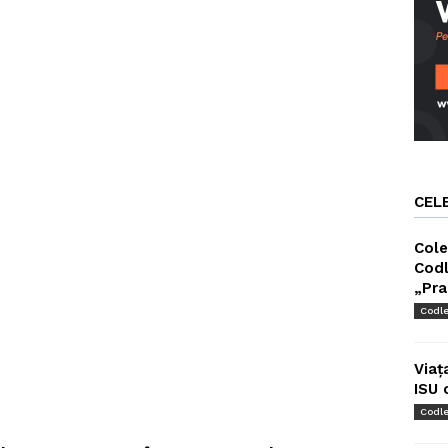
CEL
Cole
Codl
„Pra
Codl
Viaț
ISU 
Codl