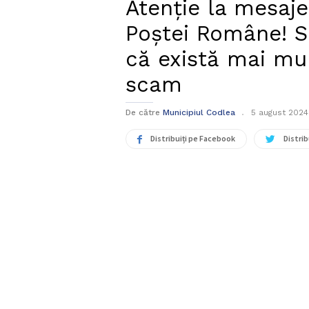
Atenție la mesaj
Poștei Române! Sp
că există mai mu
scam
De către
Municipiul Codlea
5 august 2024
Distribuiți pe Facebook
Distrib