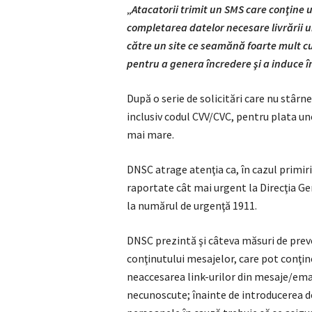
„
Atacatorii trimit un SMS care conţine un
completarea datelor necesare livrării u
către un site ce seamănă foarte mult cu
pentru a genera încredere şi a induce î
După o serie de solicitări care nu stârne
inclusiv codul CVV/CVC, pentru plata une
mai mare.
DNSC atrage atenţia ca, în cazul primiri
raportate cât mai urgent la Direcţia G
la numărul de urgenţă 1911.
DNSC prezintă şi câteva măsuri de prevenţ
conţinutului mesajelor, care pot conţin
neaccesarea link-urilor din mesaje/ema
necunoscute; înainte de introducerea d