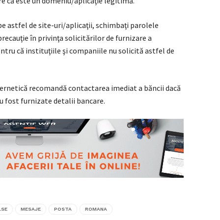
re că este un domeniu/aplicaţie legitimă.
e astfel de site-uri/aplicaţii, schimbaţi parolele
ecauţie în privinţa solicitărilor de furnizare a
tru că instituţiile şi companiile nu solicită astfel de
bernetică recomandă contactarea imediat a băncii dacă
au fost furnizate detalii bancare.
LSE
MESAJE
POSTA
ROMANA