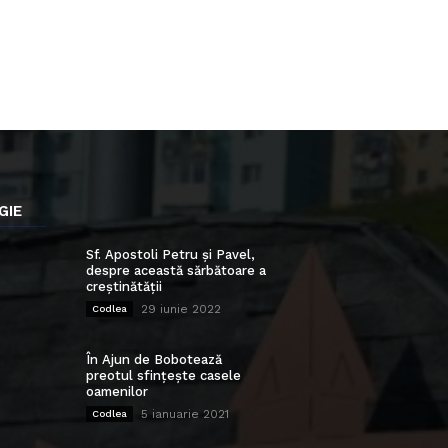
GIE
Sf. Apostoli Petru și Pavel,
despre această sărbătoare a
creștinătății
29 iunie 2022
Codlea
În Ajun de Bobotează
preotul sfințește casele
oamenilor
5 ianuarie 2021
Codlea