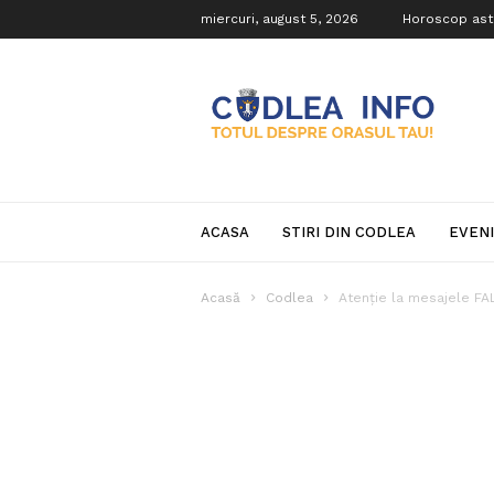
miercuri, august 5, 2026
Horoscop ast
Codlea
Info
ACASA
STIRI DIN CODLEA
EVEN
Acasă
Codlea
Atenție la mesajele FAL