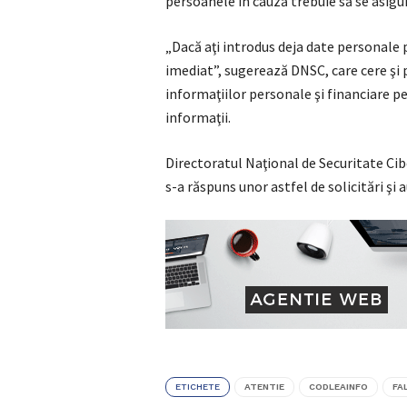
persoanele în cauză trebuie să se asigu
„Dacă aţi introdus deja date personale p
imediat”, sugerează DNSC, care cere şi pr
informaţiilor personale şi financiare pen
informaţii.
Directoratul Naţional de Securitate Ci
s-a răspuns unor astfel de solicitări şi 
ETICHETE
ATENTIE
CODLEAINFO
FA