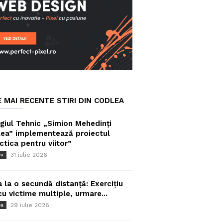
E MAI RECENTE STIRI DIN CODLEA
giul Tehnic „Simion Mehedinți
ea” implementează proiectul
ctica pentru viitor”
31 iulie 2026
ea
a la o secundă distanță: Exercițiu
cu victime multiple, urmare...
29 iulie 2026
ea