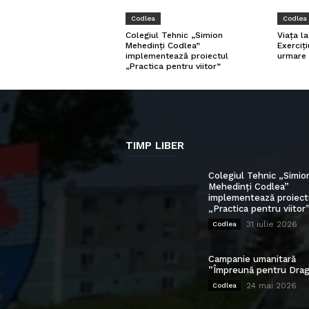
Codlea
Codlea
Viața l
Colegiul Tehnic „Simion
Exerciți
Mehedinți Codlea”
urmare 
implementează proiectul
„Practica pentru viitor”
TIMP LIBER
Colegiul Tehnic „Simio
Mehedinți Codlea”
implementează proiect
„Practica pentru viitor
31 iulie 2026
Codlea
Campanie umanitară
”Împreună pentru Drag
24 mai 2026
Codlea