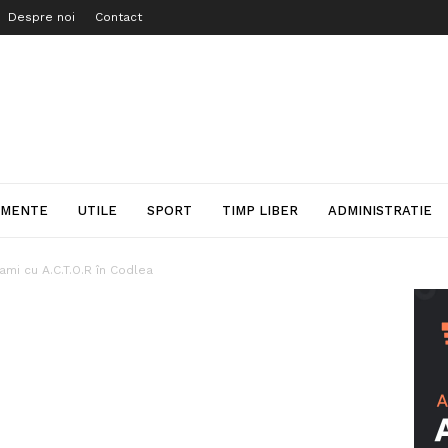
Despre noi
Contact
IMENTE
UTILE
SPORT
TIMP LIBER
ADMINISTRATIE
gami cu A.C.T.O.R în Codlea