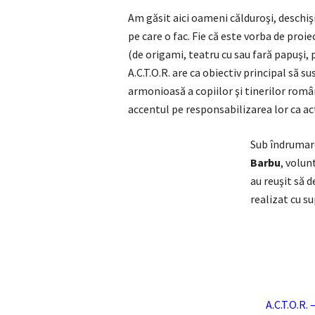
Am găsit aici oameni călduroşi, deschiş
pe care o fac. Fie că este vorba de proie
(de origami, teatru cu sau fară papuşi, p
A.C.T.O.R. are ca obiectiv principal să 
armonioasă a copiilor şi tinerilor român
accentul pe responsabilizarea lor ca acto
Sub îndrumare
Barbu
, volun
au reuşit să d
realizat cu s
A.C.T.O.R.