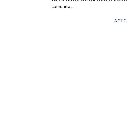
comunitate.
A.C.T.O