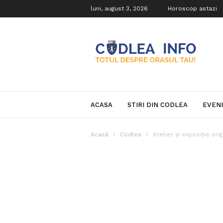
luni, august 3, 2026
Horoscop astazi
Codlea
Info
ACASA
STIRI DIN CODLEA
EVEN
Acasă
Codlea
Atelier şi expoziţie ori