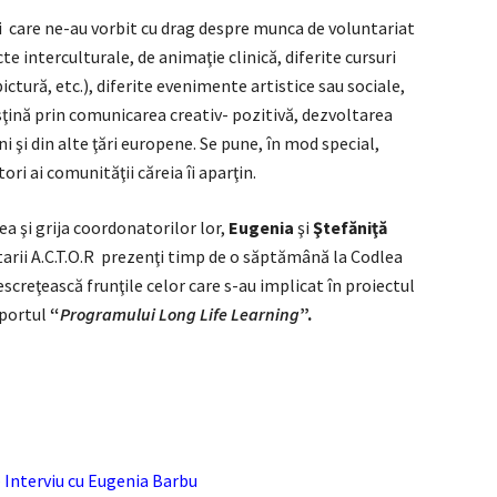
i care ne-au vorbit cu drag despre munca de voluntariat
cte interculturale, de animaţie clinică, diferite cursuri
ictură, etc.), diferite evenimente artistice sau sociale,
susţină prin comunicarea creativ- pozitivă, dezvoltarea
i şi din alte ţări europene. Se pune, în mod special,
ri ai comunităţii căreia îi aparţin.
a şi grija coordonatorilor lor,
Eugenia
şi
Ştefăniţă
tarii A.C.T.O.R prezenţi timp de o săptămână la Codlea
escreţească frunţile celor care s-au implicat în proiectul
uportul
“
Programului Long Life Learning
”.
 – Interviu cu Eugenia Barbu