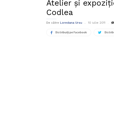
Atelier şi expoziţ
Codlea
De către
Loredana Ursu
10 iulie 2011
Distribuiți pe Facebook
Distrib