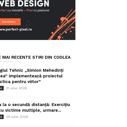
E MAI RECENTE STIRI DIN CODLEA
giul Tehnic „Simion Mehedinți
ea” implementează proiectul
ctica pentru viitor”
31 iulie 2026
ea
a la o secundă distanță: Exercițiu
cu victime multiple, urmare...
29 iulie 2026
ea