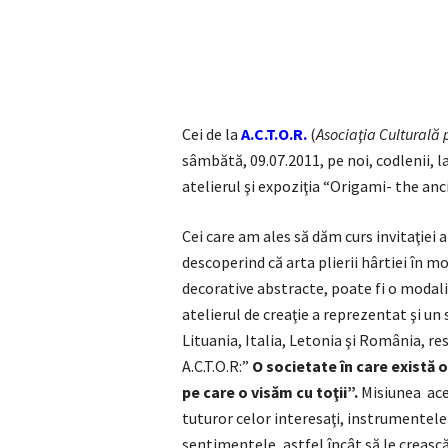
Cei de la
A.C.T.O.R.
(
Asociaţia Culturală
sâmbătă, 09.07.2011, pe noi, codlenii, l
atelierul şi expoziţia “Origami- the an
Cei care am ales să dăm curs invitaţiei 
descoperind că arta plierii hârtiei în m
decorative abstracte, poate fi o modalia
atelierul de creaţie a reprezentat şi un 
Lituania, Italia, Letonia şi România, re
A.C.T.O.R:”
O societate în care există 
pe care o visăm cu toţii”.
Misiunea aces
tuturor celor interesaţi, instrumentele c
sentimentele, astfel încât să le crească 