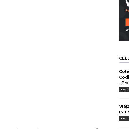
CEL
Cole
Codl
„Pra
Codl
Viaț
ISU 
Codl