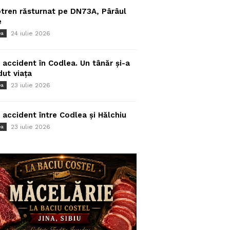
tren răsturnat pe DN73A, Pârâul
e
24 iulie 2026
ea
 accident în Codlea. Un tânăr și-a
dut viața
23 iulie 2026
ea
 accident între Codlea și Hălchiu
23 iulie 2026
ea