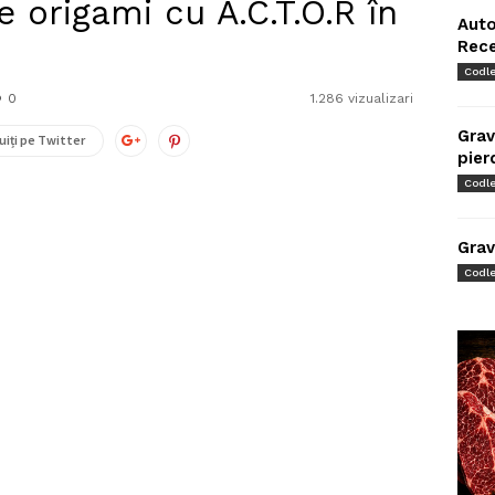
ie origami cu A.C.T.O.R în
Auto
Rec
Codl
0
1.286 vizualizari
Grav
uiți pe Twitter
pier
Codl
Grav
Codl