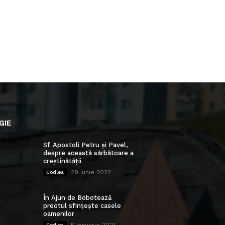
GIE
Sf. Apostoli Petru și Pavel,
despre această sărbătoare a
creștinătății
29 iunie 2022
Codlea
În Ajun de Bobotează
preotul sfințește casele
oamenilor
Codlea