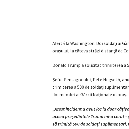
Alertă la Washington. Doi soldați ai Găr
oraşului, la câteva străzi distanţă de 
Donald Trump a solicitat trimiterea a 
Șeful Pentagonului, Pete Hegseth, anu
trimiterea a 500 de soldați suplimentar
doi membri ai Gărzii Naționale în oraș.
„
Acest incident a avut loc la doar câți
aceea președintele Trump mi-a cerut – și
să trimită 500 de soldați suplimentari,