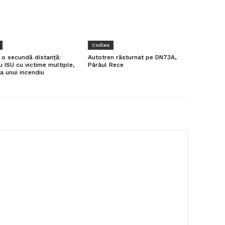
Codlea
a o secundă distanță:
Autotren răsturnat pe DN73A,
u ISU cu victime multiple,
Pârâul Rece
a unui incendiu