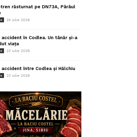
tren răsturnat pe DN73A, Pârâul
e
24 iulie 2026
ea
 accident în Codlea. Un tânăr și-a
dut viața
23 iulie 2026
ea
 accident între Codlea și Hălchiu
23 iulie 2026
ea