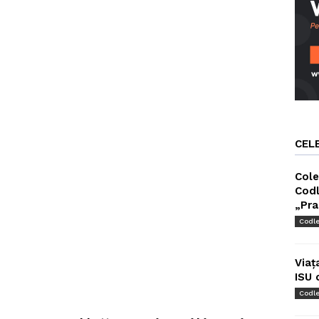
CEL
Cole
Codl
„Pra
Codl
Viaț
ISU 
Codl