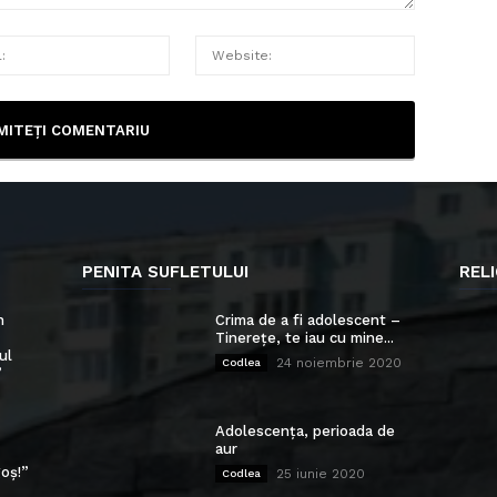
PENITA SUFLETULUI
RELI
n
Crima de a fi adolescent –
Tinerețe, te iau cu mine...
ul
24 noiembrie 2020
Codlea
”
Adolescența, perioada de
aur
oș!”
25 iunie 2020
Codlea