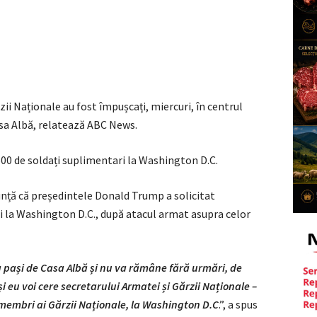
zii Naționale au fost împușcați, miercuri, în centrul
Casa Albă, relatează ABC News.
500 de soldați suplimentari la Washington D.C.
nță că președintele Donald Trump a solicitat
i la Washington D.C., după atacul armat asupra celor
va pași de Casa Albă și nu va rămâne fără urmări, de
 eu voi cere secretarului Armatei și Gărzii Naționale –
 membri ai Gărzii Naționale, la Washington D.C
.”, a spus