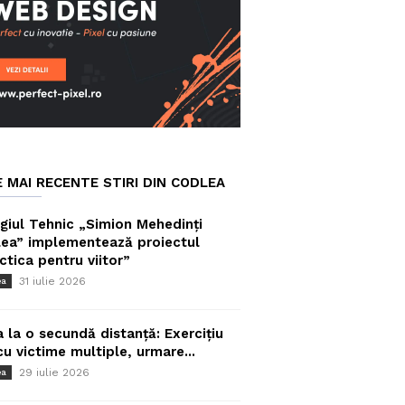
E MAI RECENTE STIRI DIN CODLEA
giul Tehnic „Simion Mehedinți
ea” implementează proiectul
ctica pentru viitor”
31 iulie 2026
ea
a la o secundă distanță: Exercițiu
cu victime multiple, urmare...
29 iulie 2026
ea