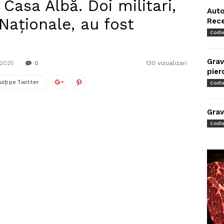
Casa Albă. Doi militari,
Auto
Naționale, au fost
Rec
Codl
Grav
 2025
0
130 vizualizari
pier
uiți pe Twitter
Codl
Grav
Codl