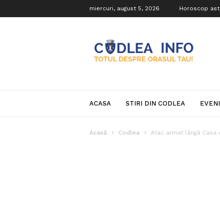
miercuri, august 5, 2026
Horoscop ast
Codlea
Info
ACASA
STIRI DIN CODLEA
EVEN
Acasă
Codlea
Atac armat lângă Casa Al