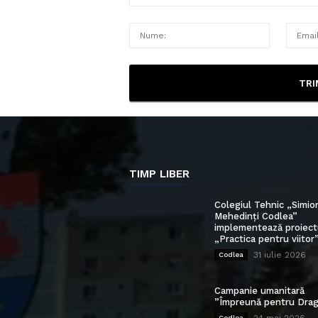
TIMP LIBER
Colegiul Tehnic „Simio
Mehedinți Codlea”
implementează proiect
„Practica pentru viitor
31 iulie 2026
Codlea
Campanie umanitară
”Împreună pentru Drag
Codlea