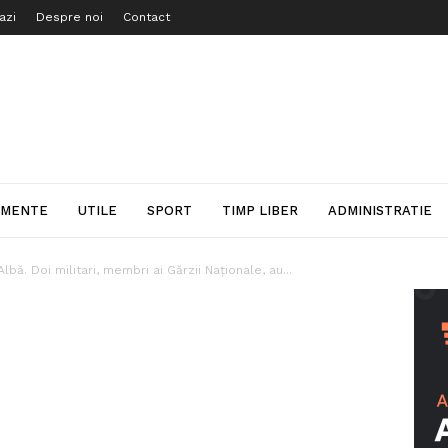
azi
Despre noi
Contact
IMENTE
UTILE
SPORT
TIMP LIBER
ADMINISTRATIE
bă. Doi militari, membri ai Gărzii Naționale, au...