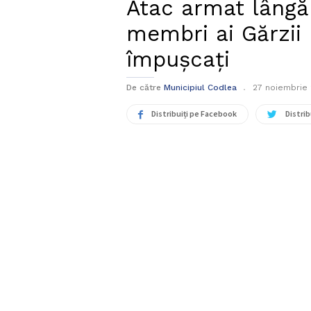
Atac armat lângă 
membri ai Gărzii 
împușcați
De către
Municipiul Codlea
27 noiembrie
Distribuiți pe Facebook
Distrib