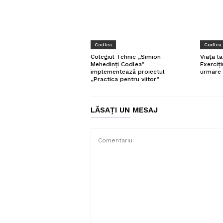
Codlea
Codlea
Colegiul Tehnic „Simion
Viața l
Mehedinți Codlea”
Exerciți
implementează proiectul
urmare 
„Practica pentru viitor”
LĂSAȚI UN MESAJ