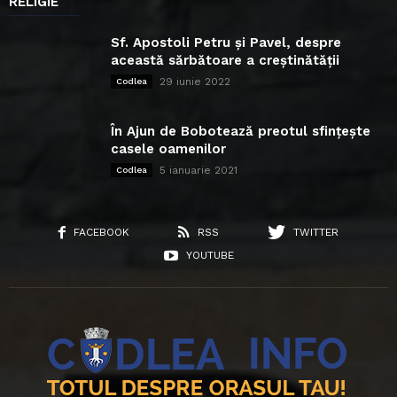
RELIGIE
Sf. Apostoli Petru și Pavel, despre
această sărbătoare a creștinătății
29 iunie 2022
Codlea
În Ajun de Bobotează preotul sfințește
casele oamenilor
5 ianuarie 2021
Codlea
FACEBOOK
RSS
TWITTER
YOUTUBE