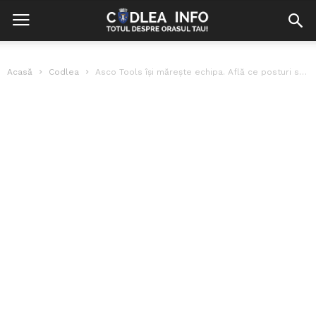
Acasă
Codlea
Asco Tools își mărește echipa. Află ce posturi sunt disponibile!?