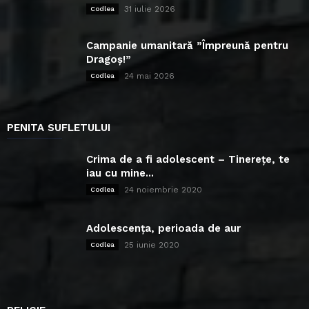
31 iulie 2026
Codlea
Campanie umanitară ”Împreună pentru
Dragoș!”
24 mai 2026
Codlea
PENITA SUFLETULUI
Crima de a fi adolescent – Tinerețe, te
iau cu mine...
24 noiembrie 2020
Codlea
Adolescența, perioada de aur
25 iunie 2020
Codlea