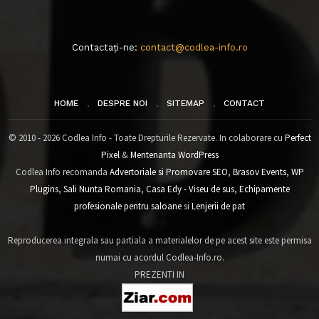
Contactați-ne:
contact@codlea-info.ro
HOME
DESPRE NOI
SITEMAP
CONTACT
© 2010 - 2026 Codlea Info - Toate Drepturile Rezervate. In colaborare cu
Perfect
Pixel
&
Mentenanta WordPress
Codlea Info recomanda
Advertoriale si Promovare SEO
,
Brasov Events
,
WP
Plugins
,
Sali Nunta Romania
,
Casa Edy - Viseu de sus
,
Echipamente
profesionale pentru saloane
si
Lenjerii de pat
Reproducerea integrala sau partiala a materialelor de pe acest site este permisa
numai cu acordul Codlea-Info.ro.
PREZENTI IN