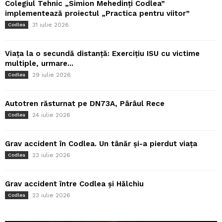
Colegiul Tehnic „Simion Mehedinți Codlea”
implementează proiectul „Practica pentru viitor”
31 iulie 2026
Codlea
Viața la o secundă distanță: Exercițiu ISU cu victime
multiple, urmare...
29 iulie 2026
Codlea
Autotren răsturnat pe DN73A, Pârâul Rece
24 iulie 2026
Codlea
Grav accident în Codlea. Un tânăr și-a pierdut viața
23 iulie 2026
Codlea
Grav accident între Codlea și Hălchiu
23 iulie 2026
Codlea