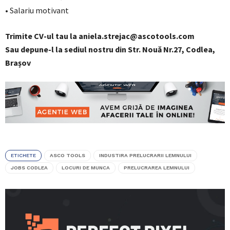
• Salariu motivant
Trimite CV-ul tau la aniela.strejac@ascotools.com
Sau depune-l la sediul nostru din Str. Nouă Nr.27, Codlea,
Brașov
ETICHETE
ASCO TOOLS
INDUSTIRA PRELUCRARII LEMNULUI
JOBS CODLEA
LOCURI DE MUNCA
PRELUCRAREA LEMNULUI