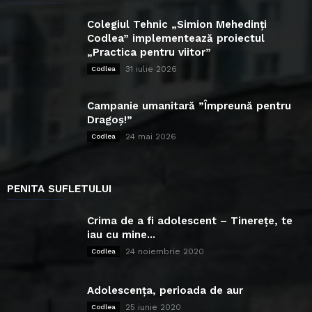
Colegiul Tehnic „Simion Mehedinți
Codlea” implementează proiectul
„Practica pentru viitor”
31 iulie 2026
Codlea
Campanie umanitară ”Împreună pentru
Dragoș!”
24 mai 2026
Codlea
PENITA SUFLETULUI
Crima de a fi adolescent – Tinerețe, te
iau cu mine...
24 noiembrie 2020
Codlea
Adolescența, perioada de aur
25 iunie 2020
Codlea