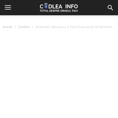
Acasă
Codlea
Aristotel Căncescu a fost încarcerat la Penitenciarul Codlea