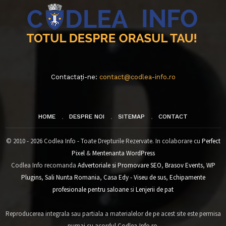
Contactați-ne:
contact@codlea-info.ro
HOME
DESPRE NOI
SITEMAP
CONTACT
© 2010 - 2026 Codlea Info - Toate Drepturile Rezervate. In colaborare cu
Perfect
Pixel
&
Mentenanta WordPress
Codlea Info recomanda
Advertoriale si Promovare SEO
,
Brasov Events
,
WP
Plugins
,
Sali Nunta Romania
,
Casa Edy - Viseu de sus
,
Echipamente
profesionale pentru saloane
si
Lenjerii de pat
Reproducerea integrala sau partiala a materialelor de pe acest site este permisa
numai cu acordul Codlea-Info.ro.