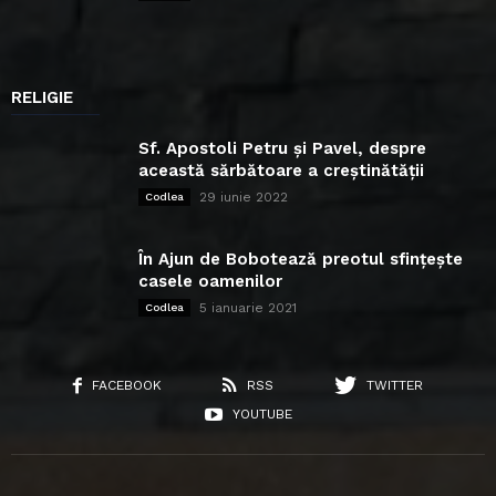
RELIGIE
Sf. Apostoli Petru și Pavel, despre
această sărbătoare a creștinătății
29 iunie 2022
Codlea
În Ajun de Bobotează preotul sfințește
casele oamenilor
5 ianuarie 2021
Codlea
FACEBOOK
RSS
TWITTER
YOUTUBE