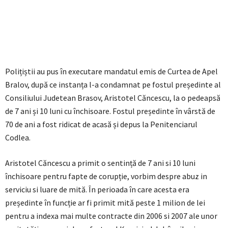
Polițiștii au pus în executare mandatul emis de Curtea de Apel
Bralov, după ce instanța l-a condamnat pe fostul președinte al
Consiliului Judetean Brasov, Aristotel Căncescu, la o pedeapsă
de 7 ani și 10 luni cu închisoare. Fostul președinte în vârstă de
70 de ani a fost ridicat de acasă și depus la Penitenciarul
Codlea.
Aristotel Căncescu a primit o sentință de 7 ani si 10 luni
închisoare pentru fapte de corupție, vorbim despre abuz in
serviciu si luare de mită. În perioada în care acesta era
președinte în funcție ar fi primit mită peste 1 milion de lei
pentru a indexa mai multe contracte din 2006 si 2007 ale unor