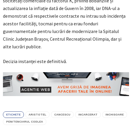
socitetăți comerciale cu factorul K, privind dobânzile și
actualizarea la inflație dată de Guvern în 2008, iar DNA-ul a
demonstrat că respectivele contracte nu intrau sub incidența
acestor facilități, tocmai pentru ca erau fonduri
guvernamentale pentru lucrări de modernizare la Spitalul
Clinic Județean Brașov, Centrul Recreațional Olimpia, dar și
alte lucrări publice.
Decizia instanței este definitivă.
ETICHETE
ARISTOTEL
CANCESCU
INCARCERAT
INCHISOARE
PENITENCIARUL CODLEA