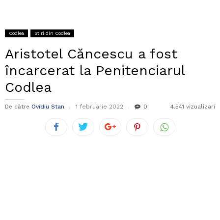
Codlea
Stiri din Codlea
Aristotel Căncescu a fost
încarcerat la Penitenciarul
Codlea
De către
Ovidiu Stan
1 februarie 2022
0
4.541 vizualizari