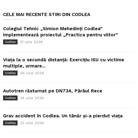
CELE MAI RECENTE STIRI DIN CODLEA
Colegiul Tehnic „Simion Mehedinți Codlea”
implementează proiectul „Practica pentru viitor”
31 iulie 2026
Codlea
Viața la o secundă distanță: Exercițiu ISU cu victime
multiple, urmare...
29 iulie 2026
Codlea
Autotren răsturnat pe DN73A, Pârâul Rece
24 iulie 2026
Codlea
Grav accident în Codlea. Un tânăr și-a pierdut viața
23 iulie 2026
Codlea