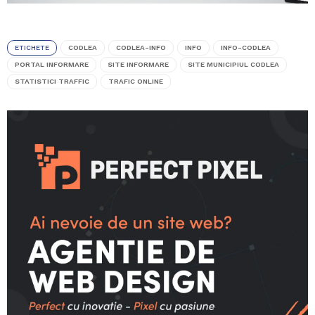
ETICHETE
CODLEA
CODLEA-INFO
INFO
INFO-CODLEA
PORTAL INFORMARE
SITE INFORMARE
SITE MUNICIPIUL CODLEA
STATISTICI TRAFFIC
TRAFIC ONLINE