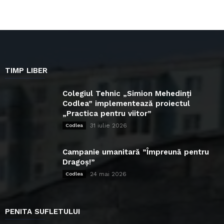
TIMP LIBER
Colegiul Tehnic „Simion Mehedinți
Codlea” implementează proiectul
„Practica pentru viitor”
31 iulie 2026
Codlea
Campanie umanitară ”Împreună pentru
Dragoș!”
24 mai 2026
Codlea
PENITA SUFLETULUI