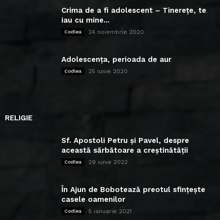
Crima de a fi adolescent – Tinerețe, te
iau cu mine...
24 noiembrie 2020
Codlea
Adolescența, perioada de aur
25 iunie 2020
Codlea
RELIGIE
Sf. Apostoli Petru și Pavel, despre
această sărbătoare a creștinătății
29 iunie 2022
Codlea
În Ajun de Bobotează preotul sfințește
casele oamenilor
5 ianuarie 2021
Codlea