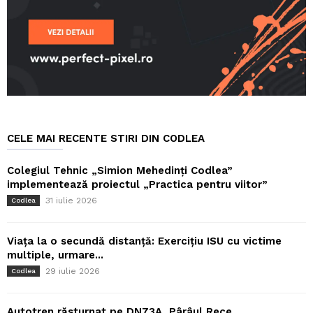
CELE MAI RECENTE STIRI DIN CODLEA
Colegiul Tehnic „Simion Mehedinți Codlea”
implementează proiectul „Practica pentru viitor”
31 iulie 2026
Codlea
Viața la o secundă distanță: Exercițiu ISU cu victime
multiple, urmare...
29 iulie 2026
Codlea
Autotren răsturnat pe DN73A, Pârâul Rece