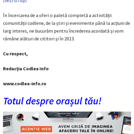
(vezi G.Top)
În încercarea de a oferi o paletă completă a activității
comunității codlene, de la știri și evenimente până la acțiuni de
larg interes, ne bucurăm pentru încrederea acordată și vom
rămâne alături de cititori și în 2013.
Cu respect,
Redacția Codlea Info
www.codlea-info.ro
Totul despre orașul tău!