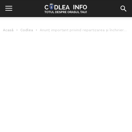
Acasă
Codlea
Anunț important privind repartizarea și închirierea apartamentelor din blocul de locuințe sociale