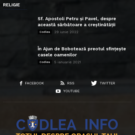
RELIGIE
Sf. Apostoli Petru și Pavel, despre
această sărbătoare a creștinătății
29 iunie 2022
Codlea
În Ajun de Bobotează preotul sfințește
casele oamenilor
5 ianuarie 2021
Codlea
FACEBOOK
RSS
TWITTER
YOUTUBE