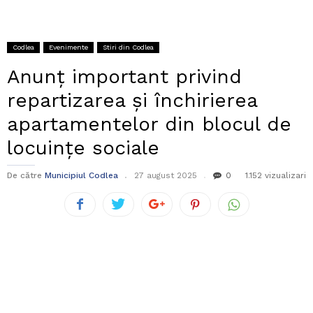
Codlea
Evenimente
Stiri din Codlea
Anunț important privind
repartizarea și închirierea
apartamentelor din blocul de
locuințe sociale
De către
Municipiul Codlea
27 august 2025
0
1.152 vizualizari