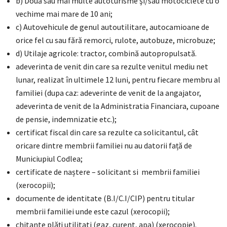
b) Două sau mai multe autoturisme şi/sau motociclete cu o
vechime mai mare de 10 ani;
c) Autovehicule de genul autoutilitare, autocamioane de
orice fel cu sau fără remorci, rulote, autobuze, microbuze;
d) Utilaje agricole: tractor, combină autopropulsată.
adeverinta de venit din care sa rezulte venitul mediu net
lunar, realizat în ultimele 12 luni, pentru fiecare membru al
familiei (dupa caz: adeverinte de venit de la angajator,
adeverinta de venit de la Administratia Financiara, cupoane
de pensie, indemnizatie etc.);
certificat fiscal din care sa rezulte ca solicitantul, cât
oricare dintre membrii familiei nu au datorii față de
Municiupiul Codlea;
certificate de naștere – solicitant si membrii familiei
(xerocopii);
documente de identitate (B.I/C.I/CIP) pentru titular
membrii familiei unde este cazul (xerocopii);
chitante plăți utilitati (gaz, curent, apa) (xerocopie).