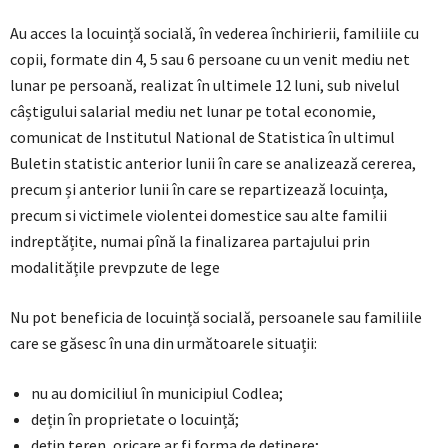
Au acces la locuință socială, în vederea închirierii, familiile cu
copii, formate din 4, 5 sau 6 persoane cu un venit mediu net
lunar pe persoană, realizat în ultimele 12 luni, sub nivelul
câștigului salarial mediu net lunar pe total economie,
comunicat de Institutul National de Statistica în ultimul
Buletin statistic anterior lunii în care se analizează cererea,
precum și anterior lunii în care se repartizează locuința,
precum si victimele violentei domestice sau alte familii
indreptățite, numai pînă la finalizarea partajului prin
modalitățile prevpzute de lege
Nu pot beneficia de locuință socială, persoanele sau familiile
care se găsesc în una din următoarele situații:
nu au domiciliul în municipiul Codlea;
dețin în proprietate o locuință;
dețin teren, oricare ar fi forma de deținere;