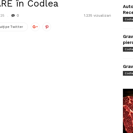
RE în Codlea
Auto
Rec
025
0
1.235 vizualizari
Codl
uiți pe Twitter
Grav
pier
Codl
Grav
Codl