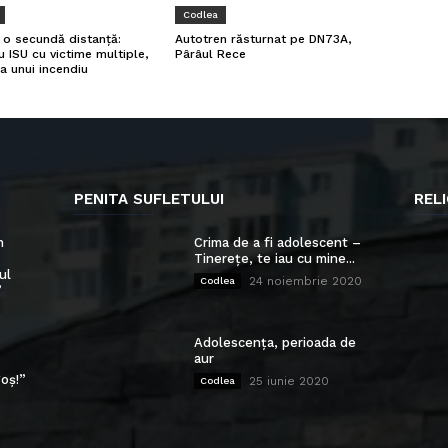
Codlea
a o secundă distanță:
Autotren răsturnat pe DN73A,
u ISU cu victime multiple,
Pârâul Rece
a unui incendiu
PENITA SUFLETULUI
RELI
n
Crima de a fi adolescent –
Tinerețe, te iau cu mine...
ul
24 noiembrie 2020
Codlea
”
Adolescența, perioada de
aur
oș!”
25 iunie 2020
Codlea