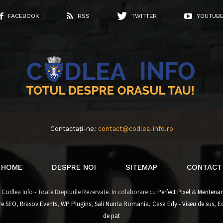
FACEBOOK
RSS
TWITTER
YOUTUB
Contactați-ne:
contact@codlea-info.ro
HOME
DESPRE NOI
SITEMAP
CONTACT
 Codlea Info - Toate Drepturile Rezervate. In colaborare cu
Perfect Pixel
&
Mentenan
re SEO
,
Brasov Events
,
WP Plugins
,
Sali Nunta Romania
,
Casa Edy - Viseu de sus
,
E
de pat