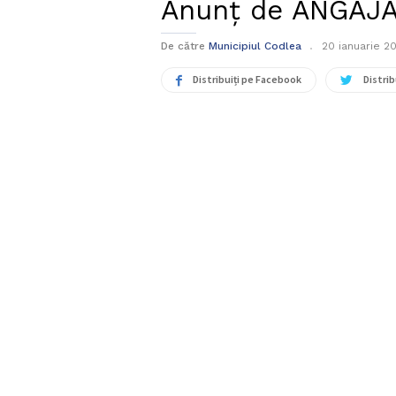
Anunț de ANGAJA
De către
Municipiul Codlea
20 ianuarie 2
Distribuiți pe Facebook
Distrib