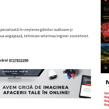
ecializată în creșterea găinilor ouătoare și
ua angajează, tehnician veterinar/inginer zootehnist.
mărul
0727822290