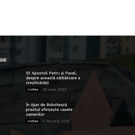
GIE
Sf. Apostoli Petru și Pavel,
despre această sărbătoare a
creștinătății
29 iunie 2022
Codlea
În Ajun de Bobotează
preotul sfințește casele
oamenilor
5 ianuarie 2021
Codlea