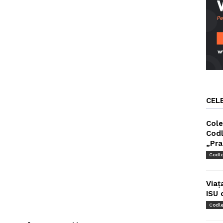
CEL
Cole
Codl
„Pra
Codl
Viaț
ISU 
Codl