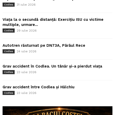
31 iulie 2026
Codlea
Viața la o secundă distanță: Exercițiu ISU cu victime
multiple, urmare...
29 iulie 2026
Codlea
Autotren răsturnat pe DN73A, Pârâul Rece
24 iulie 2026
Codlea
Grav accident în Codlea. Un tânăr și-a pierdut viața
23 iulie 2026
Codlea
Grav accident între Codlea și Hălchiu
23 iulie 2026
Codlea