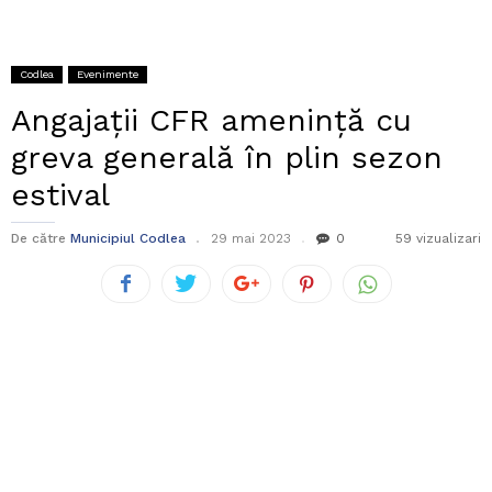
Codlea
Evenimente
Angajații CFR amenință cu
greva generală în plin sezon
estival
De către
Municipiul Codlea
29 mai 2023
0
59 vizualizari