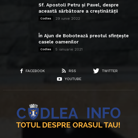
Sf. Apostoli Petru și Pavel, despre
această sărbătoare a creștinătății
29 iunie 2022
Codlea
În Ajun de Bobotează preotul sfințește
casele oamenilor
5 ianuarie 2021
Codlea
FACEBOOK
RSS
TWITTER
YOUTUBE