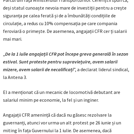
Parcul din faţa Ministerului Transporturilor. Ceferiștii spun că,
deși statul cunoaște nevoia mare de investiții pentru a crește
siguranța pe calea ferată și de a îmbunătăți condițiile de
circulație, a redus cu 10% compensația pe care compania
feroviară o primește. De asemenea, angajații CFR cer ți salarii
mai mari.
„
De la 1 iulie angajații CFR pot începe greva generală în sezon
estival. Sunt proteste pentru supraviețuire, avem salarii
mizere, avem salarii de necalificați
”, a declarat liderul sindical,
la Antena 3.
El a menționat că un mecanic de locomotivă debutant are
salariul minim pe economie, la fel și un inginer.
Angajații CFR amenință că dacă nu găsesc rezolvare la
guvernanți, atunci vor urma un alt protest pe 26 iunie și un
miting în fața Guvernului la 1 iulie. De asemenea, dacă