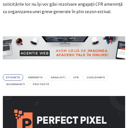
solicitările lor nu își vor găsi rezolvare angajații CFR amenință
cu organizarea unei greve generale în plin sezon estival.
ETICHETE
AMENINTA
ANGAJATI
CFR
CODLEAINFO
GUVERNANTI
PROTESTE