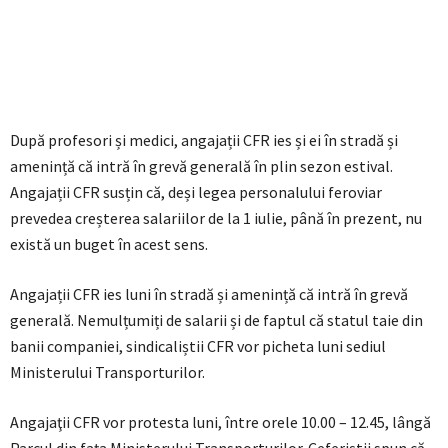
După profesori și medici, angajații CFR ies și ei în stradă și
amenință că intră în grevă generală în plin sezon estival.
Angajații CFR susțin că, deși legea personalului feroviar
prevedea creșterea salariilor de la 1 iulie, până în prezent, nu
există un buget în acest sens.
Angajații CFR ies luni în stradă și amenință că intră în grevă
generală. Nemulțumiți de salarii și de faptul că statul taie din
banii companiei, sindicaliștii CFR vor picheta luni sediul
Ministerului Transporturilor.
Angajaţii CFR vor protesta luni, între orele 10.00 – 12.45, lângă