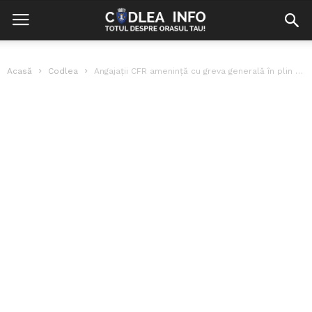
Acasă
Codlea
Angajații CFR amenință cu greva generală în plin sezon estival