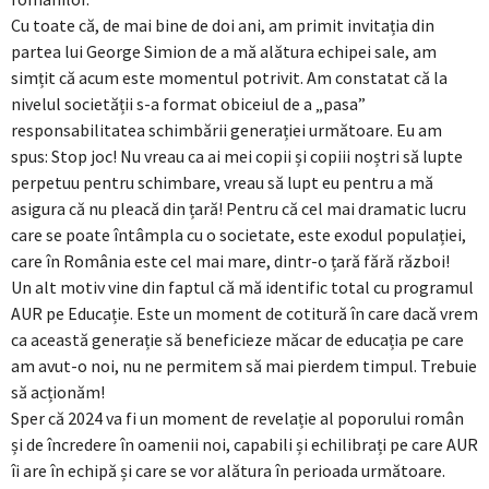
Cu toate că, de mai bine de doi ani, am primit invitația din
partea lui George Simion de a mă alătura echipei sale, am
simțit că acum este momentul potrivit. Am constatat că la
nivelul societății s-a format obiceiul de a „pasa”
responsabilitatea schimbării generației următoare. Eu am
spus: Stop joc! Nu vreau ca ai mei copii și copiii noștri să lupte
perpetuu pentru schimbare, vreau să lupt eu pentru a mă
asigura că nu pleacă din țară! Pentru că cel mai dramatic lucru
care se poate întâmpla cu o societate, este exodul populației,
care în România este cel mai mare, dintr-o țară fără război!
Un alt motiv vine din faptul că mă identific total cu programul
AUR pe Educație. Este un moment de cotitură în care dacă vrem
ca această generație să beneficieze măcar de educația pe care
am avut-o noi, nu ne permitem să mai pierdem timpul. Trebuie
să acționăm!
Sper că 2024 va fi un moment de revelație al poporului român
și de încredere în oamenii noi, capabili și echilibrați pe care AUR
îi are în echipă și care se vor alătura în perioada următoare.