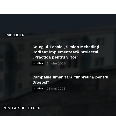
TIMP LIBER
Colegiul Tehnic „Simion Mehedinți
Codlea” implementează proiectul
„Practica pentru viitor”
31 iulie 2026
Codlea
Campanie umanitară ”Împreună pentru
Dragoș!”
24 mai 2026
Codlea
PENITA SUFLETULUI