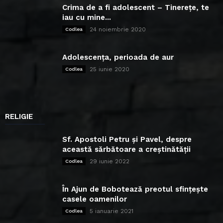
Crima de a fi adolescent – Tinerețe, te
iau cu mine...
24 noiembrie 2020
Codlea
Adolescența, perioada de aur
25 iunie 2020
Codlea
RELIGIE
Sf. Apostoli Petru și Pavel, despre
această sărbătoare a creștinătății
29 iunie 2022
Codlea
În Ajun de Bobotează preotul sfințește
casele oamenilor
5 ianuarie 2021
Codlea