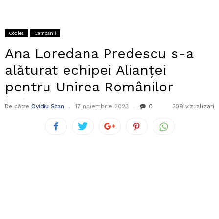
Codlea
Campanii
Ana Loredana Predescu s-a
alăturat echipei Alianței
pentru Unirea Românilor
De către
Ovidiu Stan
17 noiembrie 2023
0
209 vizualizari