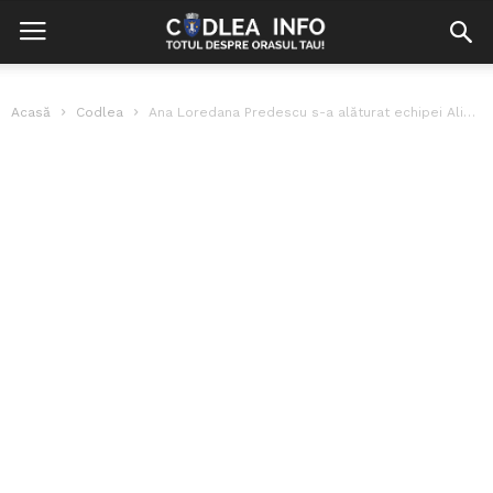
Acasă
Codlea
Ana Loredana Predescu s-a alăturat echipei Alianței pentru Unirea Românilor