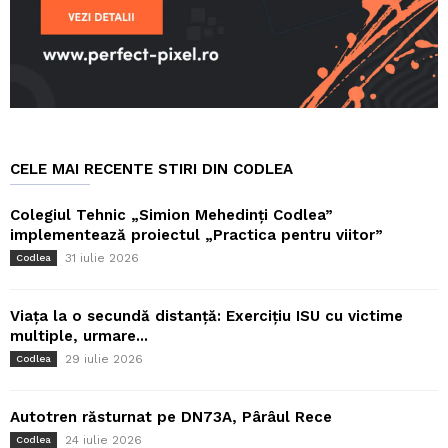
CELE MAI RECENTE STIRI DIN CODLEA
Colegiul Tehnic „Simion Mehedinți Codlea”
implementează proiectul „Practica pentru viitor”
31 iulie 2026
Codlea
Viața la o secundă distanță: Exercițiu ISU cu victime
multiple, urmare...
29 iulie 2026
Codlea
Autotren răsturnat pe DN73A, Pârâul Rece
24 iulie 2026
Codlea