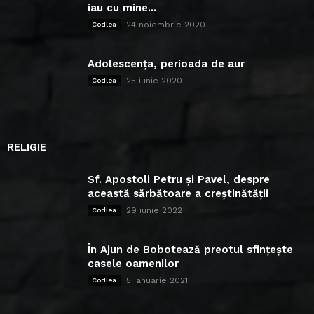
iau cu mine...
24 noiembrie 2020
Codlea
Adolescența, perioada de aur
25 iunie 2020
Codlea
RELIGIE
Sf. Apostoli Petru și Pavel, despre
această sărbătoare a creștinătății
29 iunie 2022
Codlea
În Ajun de Bobotează preotul sfințește
casele oamenilor
5 ianuarie 2021
Codlea