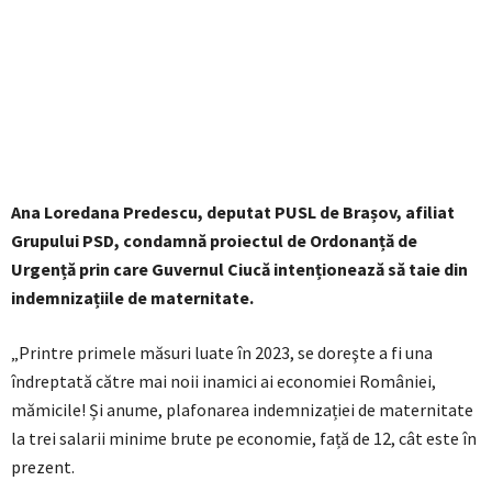
Ana Loredana Predescu, deputat PUSL de Brașov, afiliat
Grupului PSD, condamnă proiectul de Ordonanță de
Urgență prin care Guvernul Ciucă intenționează să taie din
indemnizațiile de maternitate.
„Printre primele măsuri luate în 2023, se doreşte a fi una
îndreptată către mai noii inamici ai economiei României,
mămicile! Și anume, plafonarea indemnizației de maternitate
la trei salarii minime brute pe economie, față de 12, cât este în
prezent.