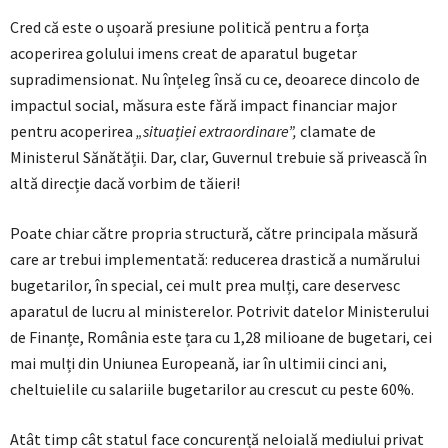
Cred că este o ușoară presiune politică pentru a forța
acoperirea golului imens creat de aparatul bugetar
supradimensionat. Nu înțeleg însă cu ce, deoarece dincolo de
impactul social, măsura este fără impact financiar major
pentru acoperirea
„situației extraordinare”,
clamate de
Ministerul Sănătății. Dar, clar, Guvernul trebuie să privească în
altă direcție dacă vorbim de tăieri!
Poate chiar către propria structură, către principala măsură
care ar trebui implementată: reducerea drastică a numărului
bugetarilor, în special, cei mult prea mulți, care deservesc
aparatul de lucru al ministerelor. Potrivit datelor Ministerului
de Finanțe, România este țara cu 1,28 milioane de bugetari, cei
mai mulți din Uniunea Europeană, iar în ultimii cinci ani,
cheltuielile cu salariile bugetarilor au crescut cu peste 60%.
Atât timp cât statul face concurență neloială mediului privat