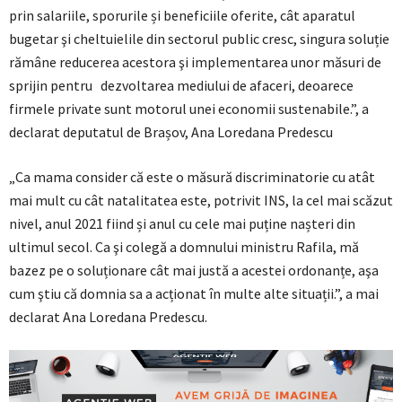
prin salariile, sporurile și beneficiile oferite, cât aparatul
bugetar şi cheltuielile din sectorul public cresc, singura soluție
rămâne reducerea acestora şi implementarea unor măsuri de
sprijin pentru dezvoltarea mediului de afaceri, deoarece
firmele private sunt motorul unei economii sustenabile.”, a
declarat deputatul de Brașov, Ana Loredana Predescu
„Ca mama consider că este o măsură discriminatorie cu atât
mai mult cu cât natalitatea este, potrivit INS, la cel mai scăzut
nivel, anul 2021 fiind și anul cu cele mai puține nașteri din
ultimul secol. Ca şi colegă a domnului ministru Rafila, mă
bazez pe o soluționare cât mai justă a acestei ordonanțe, aşa
cum ştiu că domnia sa a acționat în multe alte situații.”, a mai
declarat Ana Loredana Predescu.