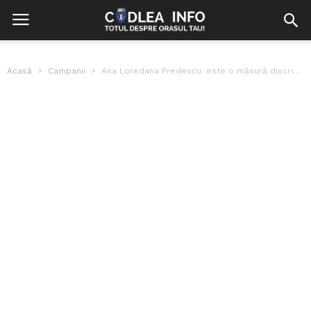
Acasă
Campanii
Ana Loredana Predescu: este o măsură discriminatorie să tai bani de la...