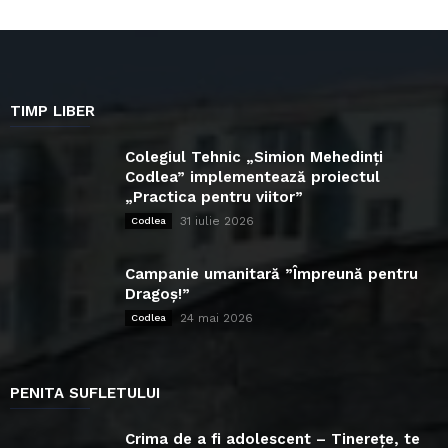
TIMP LIBER
Colegiul Tehnic „Simion Mehedinți
Codlea” implementează proiectul
„Practica pentru viitor”
31 iulie 2026
Codlea
Campanie umanitară ”Împreună pentru
Dragoș!”
24 mai 2026
Codlea
PENITA SUFLETULUI
Crima de a fi adolescent – Tinerețe, te