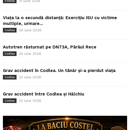
31 iulie 2026
Codlea
Viața la o secundă distanță: Exercițiu ISU cu victime
multiple, urmare...
29 iulie 2026
Codlea
Autotren răsturnat pe DN73A, Pârâul Rece
24 iulie 2026
Codlea
Grav accident în Codlea. Un tânăr și-a pierdut viața
23 iulie 2026
Codlea
Grav accident între Codlea și Hălchiu
23 iulie 2026
Codlea