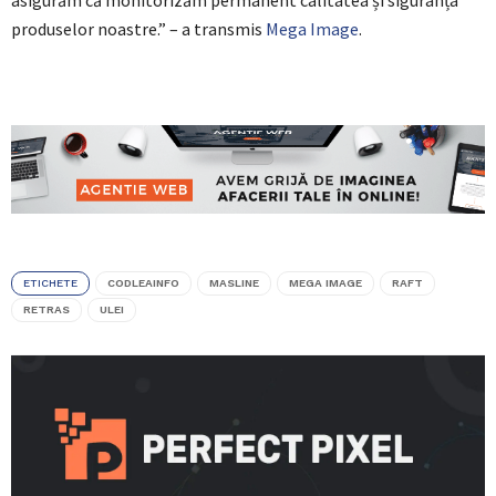
produselor noastre.” – a transmis
Mega Image
.
ETICHETE
CODLEAINFO
MASLINE
MEGA IMAGE
RAFT
RETRAS
ULEI