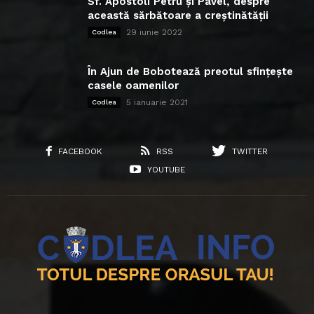
Sf. Apostoli Petru și Pavel, despre
această sărbătoare a creștinătății
29 iunie 2022
Codlea
În Ajun de Bobotează preotul sfințește
casele oamenilor
5 ianuarie 2021
Codlea
FACEBOOK
RSS
TWITTER
YOUTUBE