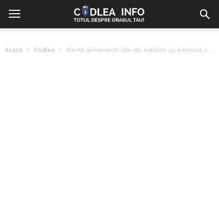
Acasă
Codlea
Alertă alimentară! Ulei de măsline cu pesticid, retras de la rafturi