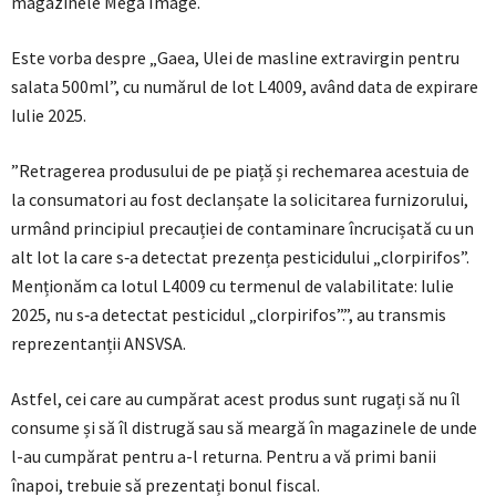
magazinele Mega Image.
Este vorba despre „Gaea, Ulei de masline extravirgin pentru
salata 500ml”, cu numărul de lot L4009, având data de expirare
Iulie 2025.
”Retragerea produsului de pe piață și rechemarea acestuia de
la consumatori au fost declanșate la solicitarea furnizorului,
urmând principiul precauției de contaminare încrucișată cu un
alt lot la care s‐a detectat prezența pesticidului „clorpirifos”.
Menționăm ca lotul L4009 cu termenul de valabilitate: Iulie
2025, nu s‐a detectat pesticidul „clorpirifos”.”, au transmis
reprezentanții ANSVSA.
Astfel, cei care au cumpărat acest produs sunt rugați să nu îl
consume și să îl distrugă sau să meargă în magazinele de unde
l-au cumpărat pentru a-l returna. Pentru a vă primi banii
înapoi, trebuie să prezentați bonul fiscal.